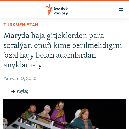
Sepleriň
elýeterliligi
Esasy
TÜRKMENISTAN
mazmuna
TÜRKMENISTAN
Maryda haja gitjeklerden para
dolan
MERKEZI AZIÝA
Esasy
soralýar, onuň kime berilmelidigini
HALKARA
nawigasiýa
‘ozal hajy bolan adamlardan
dolan
MULTIMEDIA
anyklamaly’
Gözlege
PETIKLENEN WEBSAÝTA GIRMEGIŇ ÝOLLARY
AZATLYK WIDEO
dolan
Ýanwar 22, 2020
AZAT ADALGA
Русский
Paýlaş
FOTOSERGI
BIZI YZARLAŇ
INFOGRAFIK