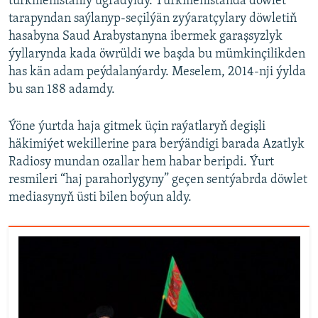
türkmenistanly ugradyldy. Türkmenistanda döwlet
tarapyndan saýlanyp-seçilýän zyýaratçylary döwletiň
hasabyna Saud Arabystanyna ibermek garaşsyzlyk
ýyllarynda kada öwrüldi we başda bu mümkinçilikden
has kän adam peýdalanýardy. Meselem, 2014-nji ýylda
bu san 188 adamdy.
Ýöne ýurtda haja gitmek üçin raýatlaryň degişli
häkimiýet wekillerine para berýändigi barada Azatlyk
Radiosy mundan ozallar hem habar beripdi. Ýurt
resmileri “haj parahorlygyny” geçen sentýabrda döwlet
mediasynyň üsti bilen boýun aldy.