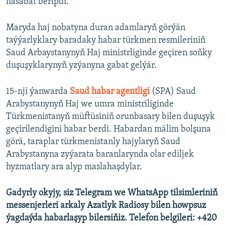
hasabat beripdi.
Maryda haj nobatyna duran adamlaryň görýän
taýýarlyklary baradaky habar türkmen resmileriniň
Saud Arbaystanynyň Haj ministrliginde geçiren soňky
duşuşyklarynyň yzýanyna gabat gelýär.
15-nji ýanwarda
Saud habar agentligi
(SPA) Saud
Arabystanynyň Haj we umra ministriliginde
Türkmenistanyň müftüsiniň orunbasary bilen duşuşyk
geçirilendigini habar berdi. Habardan mälim bolşuna
görä, taraplar türkmenistanly hajylaryň Saud
Arabystanyna zyýarata baranlarynda olar ediljek
hyzmatlary ara alyp maslahaşdylar.
Gadyrly okyjy, siz Telegram we WhatsApp tilsimleriniň
messenjerleri arkaly Azatlyk Radiosy bilen howpsuz
ýagdaýda habarlaşyp bilersiňiz. Telefon belgileri: +420