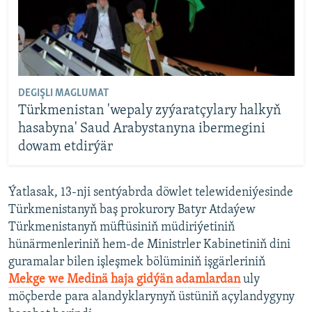
DEGIŞLI MAGLUMAT
Türkmenistan 'wepaly zyýaratçylary halkyň
hasabyna' Saud Arabystanyna ibermegini
dowam etdirýär
Ýatlasak, 13-nji sentýabrda döwlet telewideniýesinde
Türkmenistanyň baş prokurory Batyr Atdaýew
Türkmenistanyň müftüsiniň müdiriýetiniň
hünärmenleriniň hem-de Ministrler Kabinetiniň dini
guramalar bilen işleşmek bölüminiň işgärleriniň
Mekge we Medinä haja gidýän adamlardan
uly
möçberde para alandyklarynyň üstüniň açylandygyny