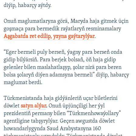
diýip, habarçy aýtdy.
Onuň maglumatlaryna görä, Maryda haja gitmek üçin
goşmaça para bermedik raýatlaryň resminamalary
Aşgabatda ret edilip, yzyna gaýtarylýar
.
“Eger bermeli puly berseň, ýagny para berseň onda
gidip bilýärsiň. Para berjek bolsaň, öň haja gidip
gelenler bilen maslahatlaşyp, şolar nirä para beren
bolsa şolaryň diýen adamsyna bermeli” diýip, habarçy
maglumat berdi.
Türkmenistanda haja gidýänleriň uçar biletlerini
döwlet
satyn alýar
.
Onuň üpjünçiligi her ýyl
prezidentiň permany bilen “Türkmenhowaýollary”
agentligine tabşyrylýar. Geçen awgustda döwlet
howandarlygynda Saud Arabystanyna 160