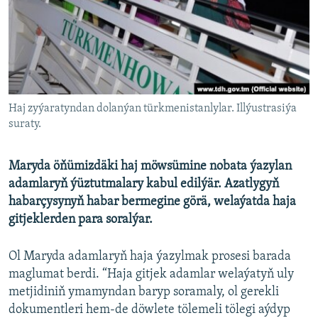
AÝ/AR-nyň ähli saýtlary
Haj zyýaratyndan dolanýan türkmenistanlylar. Illýustrasiýa
suraty.
Maryda öňümizdäki haj möwsümine nobata ýazylan
adamlaryň ýüztutmalary kabul edilýär. Azatlygyň
habarçysynyň habar bermegine görä, welaýatda haja
gitjeklerden para soralýar.
Ol Maryda adamlaryň haja ýazylmak prosesi barada
maglumat berdi. “Haja gitjek adamlar welaýatyň uly
metjidiniň ymamyndan baryp soramaly, ol gerekli
dokumentleri hem-de döwlete tölemeli tölegi aýdyp