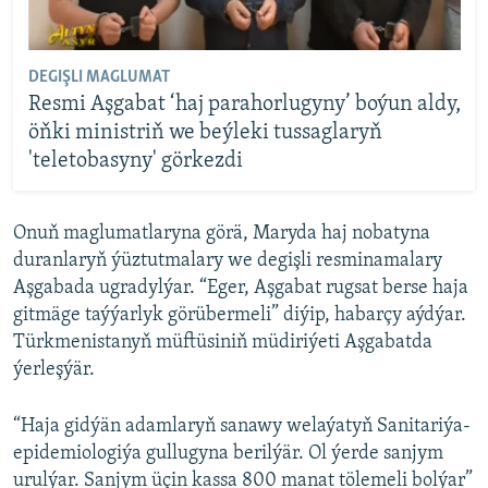
DEGIŞLI MAGLUMAT
Resmi Aşgabat ‘haj parahorlugyny’ boýun aldy,
öňki ministriň we beýleki tussaglaryň
'teletobasyny' görkezdi
Onuň maglumatlaryna görä, Maryda haj nobatyna
duranlaryň ýüztutmalary we degişli resminamalary
Aşgabada ugradylýar. “Eger, Aşgabat rugsat berse haja
gitmäge taýýarlyk görübermeli” diýip, habarçy aýdýar.
Türkmenistanyň müftüsiniň müdiriýeti Aşgabatda
ýerleşýär.
“Haja gidýän adamlaryň sanawy welaýatyň Sanitariýa-
epidemiologiýa gullugyna berilýär. Ol ýerde sanjym
urulýar. Sanjym üçin kassa 800 manat tölemeli bolýar”