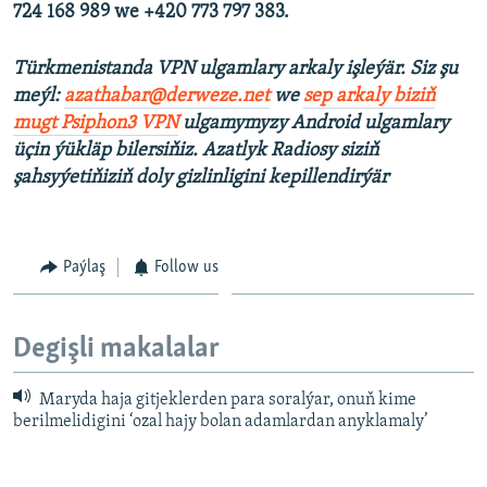
724 168 989 we +420 773 797 383.
Türkmenistanda VPN ulgamlary arkaly işleýär. Siz şu
meýl:
azathabar@derweze.net
we
sep arkaly biziň
mugt Psiphon3 VPN
ulgamymyzy Android ulgamlary
üçin ýükläp bilersiňiz. Azatlyk Radiosy siziň
şahsyýetiňiziň doly gizlinligini kepillendirýär
Paýlaş
Follow us
Degişli makalalar
Maryda haja gitjeklerden para soralýar, onuň kime
berilmelidigini ‘ozal hajy bolan adamlardan anyklamaly’