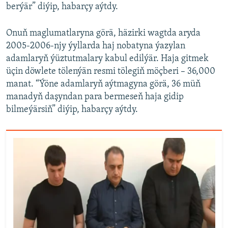
berýär” diýip, habarçy aýtdy.
Onuň maglumatlaryna görä, häzirki wagtda aryda
2005-2006-njy ýyllarda haj nobatyna ýazylan
adamlaryň ýüztutmalary kabul edilýär. Haja gitmek
üçin döwlete tölenýän resmi tölegiň möçberi – 36,000
manat. “Ýöne adamlaryň aýtmagyna görä, 36 müň
manadyň daşyndan para bermeseň haja gidip
bilmeýärsiň” diýip, habarçy aýtdy.