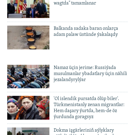
wagtda" tamamlanar
Balkanda sadaka baran onlarça
adam palaw üstünde ýakalaşdy
Namaz üçin jerime: Russiýada
musulmanlar ybadatlary üçin nähili
jezalandyrylýar
'Ol islendik pursatda ölüp biler'.
Türkmenistanly zenan migrantlar:
Hem daşary ýurtda, hem-de öz
ýurdunda goragsyz
Dokma işgärleriniň aýlyklary