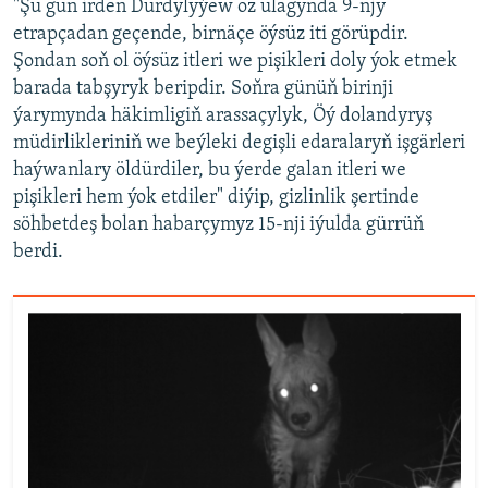
"Şu gün irden Durdylyýew öz ulagynda 9-njy
etrapçadan geçende, birnäçe öýsüz iti görüpdir.
Şondan soň ol öýsüz itleri we pişikleri doly ýok etmek
barada tabşyryk beripdir. Soňra günüň birinji
ýarymynda häkimligiň arassaçylyk, Öý dolandyryş
müdirlikleriniň we beýleki degişli edaralaryň işgärleri
haýwanlary öldürdiler, bu ýerde galan itleri we
pişikleri hem ýok etdiler" diýip, gizlinlik şertinde
söhbetdeş bolan habarçymyz 15-nji iýulda gürrüň
berdi.