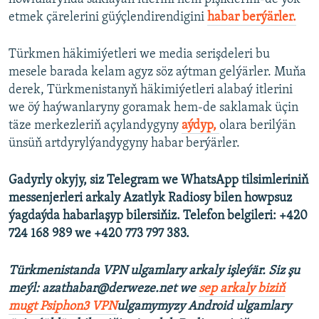
etmek çärelerini güýçlendirendigini
habar berýärler.
Türkmen häkimiýetleri we media serişdeleri bu
mesele barada kelam agyz söz aýtman gelýärler. Muňa
derek, Türkmenistanyň häkimiýetleri alabaý itlerini
we öý haýwanlaryny goramak hem-de saklamak üçin
täze merkezleriň açylandygyny
aýdyp,
olara berilýän
ünsüň artdyrylýandygyny habar berýärler.
Gadyrly okyjy, siz Telegram we WhatsApp tilsimleriniň
messenjerleri arkaly Azatlyk Radiosy bilen howpsuz
ýagdaýda habarlaşyp bilersiňiz. Telefon belgileri: +420
724 168 989 we +420 773 797 383.
Türkmenistanda VPN ulgamlary arkaly işleýär. Siz şu
meýl: azathabar@derweze.net we
sep arkaly biziň
mugt Psiphon3 VPN
ulgamymyzy Android ulgamlary