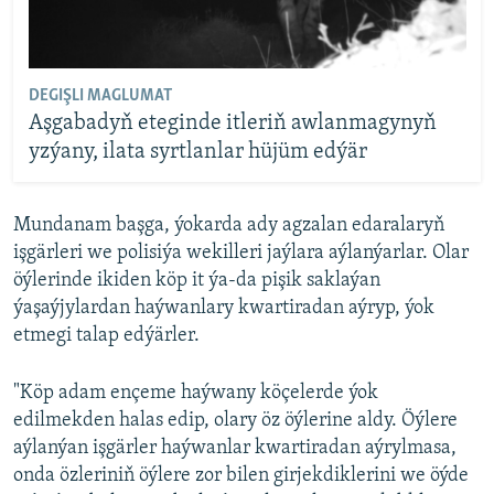
DEGIŞLI MAGLUMAT
Aşgabadyň eteginde itleriň awlanmagynyň
yzýany, ilata syrtlanlar hüjüm edýär
Mundanam başga, ýokarda ady agzalan edaralaryň
işgärleri we polisiýa wekilleri jaýlara aýlanýarlar. Olar
öýlerinde ikiden köp it ýa-da pişik saklaýan
ýaşaýjylardan haýwanlary kwartiradan aýryp, ýok
etmegi talap edýärler.
"Köp adam ençeme haýwany köçelerde ýok
edilmekden halas edip, olary öz öýlerine aldy. Öýlere
aýlanýan işgärler haýwanlar kwartiradan aýrylmasa,
onda özleriniň öýlere zor bilen girjekdiklerini we öýde