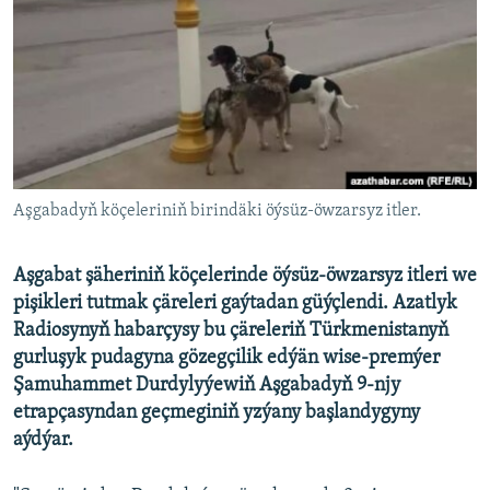
AÝ/AR-nyň ähli saýtlary
Aşgabadyň köçeleriniň birindäki öýsüz-öwzarsyz itler.
Aşgabat şäheriniň köçelerinde öýsüz-öwzarsyz itleri we
pişikleri tutmak çäreleri gaýtadan güýçlendi. Azatlyk
Radiosynyň habarçysy bu çäreleriň Türkmenistanyň
gurluşyk pudagyna gözegçilik edýän wise-premýer
Şamuhammet Durdylyýewiň Aşgabadyň 9-njy
etrapçasyndan geçmeginiň yzýany başlandygyny
aýdýar.