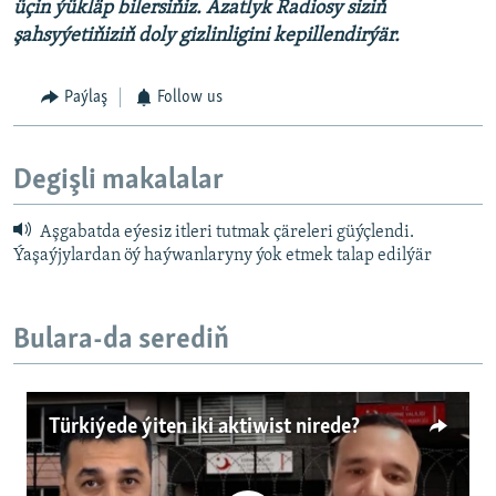
üçin ýükläp bilersiňiz. Azatlyk Radiosy siziň
şahsyýetiňiziň doly gizlinligini kepillendirýär.
Paýlaş
Follow us
Degişli makalalar
Aşgabatda eýesiz itleri tutmak çäreleri güýçlendi.
Ýaşaýjylardan öý haýwanlaryny ýok etmek talap edilýär
Bulara-da serediň
Türkiýede ýiten iki aktiwist nirede?