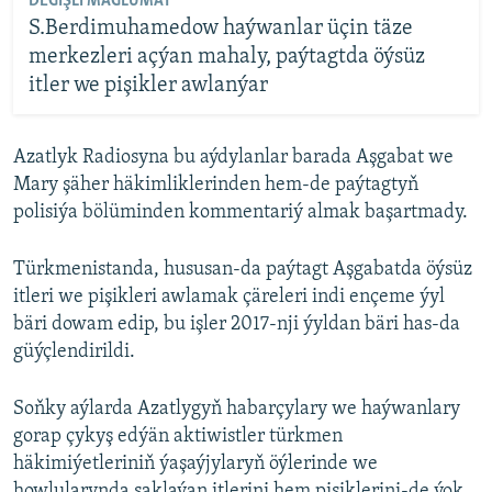
DEGIŞLI MAGLUMAT
S.Berdimuhamedow haýwanlar üçin täze
merkezleri açýan mahaly, paýtagtda öýsüz
itler we pişikler awlanýar
Azatlyk Radiosyna bu aýdylanlar barada Aşgabat we
Mary şäher häkimliklerinden hem-de paýtagtyň
polisiýa bölüminden kommentariý almak başartmady.
Türkmenistanda, hususan-da paýtagt Aşgabatda öýsüz
itleri we pişikleri awlamak çäreleri indi ençeme ýyl
bäri dowam edip, bu işler 2017-nji ýyldan bäri has-da
güýçlendirildi.
Soňky aýlarda Azatlygyň habarçylary we haýwanlary
gorap çykyş edýän aktiwistler türkmen
häkimiýetleriniň ýaşaýjylaryň öýlerinde we
howlularynda saklaýan itlerini hem pişiklerini-de ýok