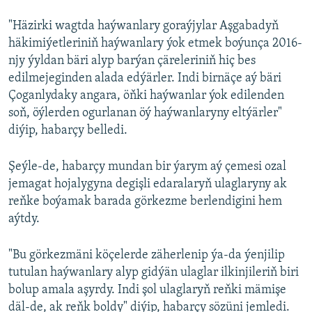
"Häzirki wagtda haýwanlary goraýjylar Aşgabadyň
häkimiýetleriniň haýwanlary ýok etmek boýunça 2016-
njy ýyldan bäri alyp barýan çäreleriniň hiç bes
edilmejeginden alada edýärler. Indi birnäçe aý bäri
Çoganlydaky angara, öňki haýwanlar ýok edilenden
soň, öýlerden ogurlanan öý haýwanlaryny eltýärler"
diýip, habarçy belledi.
Şeýle-de, habarçy mundan bir ýarym aý çemesi ozal
jemagat hojalygyna degişli edaralaryň ulaglaryny ak
reňke boýamak barada görkezme berlendigini hem
aýtdy.
"Bu görkezmäni köçelerde zäherlenip ýa-da ýenjilip
tutulan haýwanlary alyp gidýän ulaglar ilkinjileriň biri
bolup amala aşyrdy. Indi şol ulaglaryň reňki mämişe
däl-de, ak reňk boldy" diýip, habarçy sözüni jemledi.