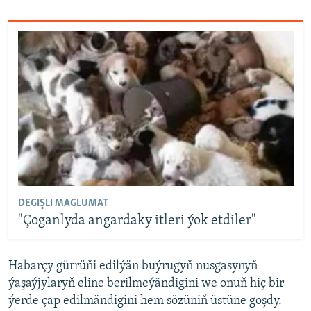
DEGIŞLI MAGLUMAT
"Çoganlyda angardaky itleri ýok etdiler"
Habarçy gürrüňi edilýän buýrugyň nusgasynyň
ýaşaýjylaryň eline berilmeýändigini we onuň hiç bir
ýerde çap edilmändigini hem sözüniň üstüne goşdy.