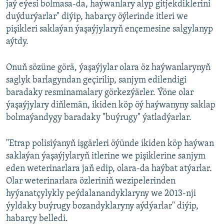
jaý eýesi bolmasa-da, haýwanlary alyp gitjekdiklerini
duýdurýarlar" diýip, habarçy öýlerinde itleri we
pişikleri saklaýan ýaşaýjylaryň ençemesine salgylanyp
aýtdy.
Onuň sözüne görä, ýaşaýjylar olara öz haýwanlarynyň
saglyk barlagyndan geçirilip, sanjym edilendigi
baradaky resminamalary görkezýärler. Ýöne olar
ýaşaýjylary diňlemän, ikiden köp öý haýwanyny saklap
bolmaýandygy baradaky "buýrugy" ýatladýarlar.
"Etrap polisiýanyň işgärleri öýünde ikiden köp haýwan
saklaýan ýaşaýjylaryň itlerine we pişiklerine sanjym
eden weterinarlara jaň edip, olara-da haýbat atýarlar.
Olar weterinarlara özleriniň wezipelerinden
hyýanatçylykly peýdalanandyklaryny we 2013-nji
ýyldaky buýrugy bozandyklaryny aýdýarlar" diýip,
habarçy belledi.