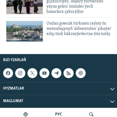
gijikdirilýär, ‘daşary ýurtlardan
yzyna gelen’ önümler ýerli
bazarlara çykarylýar
Ondan gowrak türkmen raýaty öz
watandaşynyň 'aldawyndan' şikaýat
edip türk häkimiýetlerine ýüz tutdy
BIZI YZARLAŇ
HYZMATLAR
MAGLUMAT
РУС
Azat Ýewropa/Azatlyk Radiosy © 2026 RFE/RL, Inc. Ähli