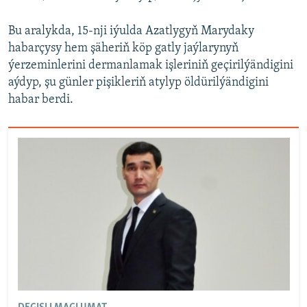
Bu aralykda, 15-nji iýulda Azatlygyň Marydaky
habarçysy hem şäheriň kö​p gatly jaýlarynyň
ýerzeminlerini dermanlamak iş​leriniň geç​irilýändigini
aýdyp, ş​u gü​nler pişikleriň atylyp ö​ldü​rilýändigini
habar berdi.