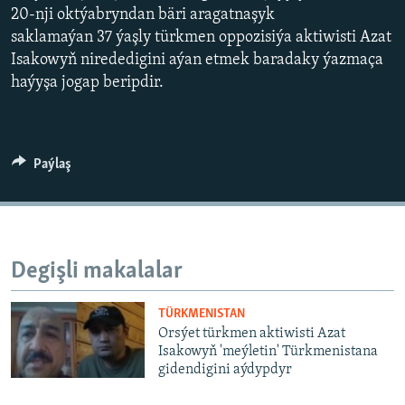
AÝ/AR-nyň ähli saýtlary
20-nji oktýabryndan bäri aragatnaşyk
saklamaýan 37 ýaşly türkmen oppozisiýa aktiwisti Azat
Isakowyň nirededigini aýan etmek baradaky ýazmaça
haýyşa jogap beripdir.
Paýlaş
Degişli makalalar
TÜRKMENISTAN
Orsýet türkmen aktiwisti Azat
Isakowyň 'meýletin' Türkmenistana
gidendigini aýdypdyr