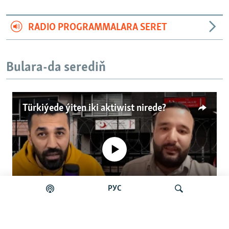
RADIO PROGRAMMALARA SERET
Bulara-da serediň
Türkiýede ýiten iki aktiwist nirede?
No media source currently available
РУС
Auto
0:00
4:57
240p
Türkiýede ýiten iki aktiwist nirede?