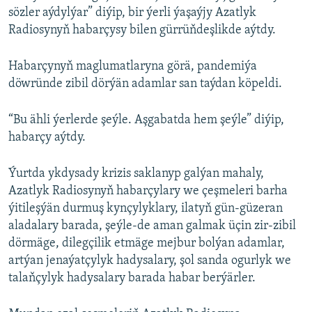
sözler aýdylýar” diýip, bir ýerli ýaşaýjy Azatlyk
Radiosynyň habarçysy bilen gürrüňdeşlikde aýtdy.
Habarçynyň maglumatlaryna görä, pandemiýa
döwründe zibil dörýän adamlar san taýdan köpeldi.
“Bu ähli ýerlerde şeýle. Aşgabatda hem şeýle” diýip,
habarçy aýtdy.
Ýurtda ykdysady krizis saklanyp galýan mahaly,
Azatlyk Radiosynyň habarçylary we çeşmeleri barha
ýitileşýän durmuş kynçylyklary, ilatyň gün-güzeran
aladalary barada, şeýle-de aman galmak üçin zir-zibil
dörmäge, dilegçilik etmäge mejbur bolýan adamlar,
artýan jenaýatçylyk hadysalary, şol sanda ogurlyk we
talaňçylyk hadysalary barada habar berýärler.