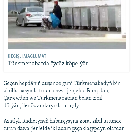
DEGIŞLI MAGLUMAT
Türkmenabatda öýsüz köpelýär
Geçen hepdäniň duşenbe güni Türkmenabadyň bir
zibilhanasynda turan dawa-jenjelde Farapdan,
Çärjewden we Türkmenabatdan bolan zibil
dörýänçiler öz aralarynda uruşdy.
Azatlyk Radiosynyň habarçysyna görä, zibil üstünde
turan dawa-jenjelde iki adam pyçaklaşypdyr, olardan