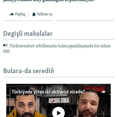
Paýlaş
Follow us
Degişli makalalar
Türkmenabat: zibilhanada bolan pyçaklaşmada bir adam
öldi
Bulara-da serediň
Türkiýede ýiten iki aktiwist nirede?
No media source currently available