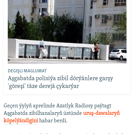
DEGIŞLI MAGLUMAT
Aşgabatda polisiýa zibil dörýänlere garşy
'göreşi' täze derejä çykarýar
Geçen ýylyň aprelinde Azatlyk Radiosy paýtagt
Aşgabatda zibilhanalaryň üstünde
uruş-dawalaryň
köpelýändigini
habar berdi.