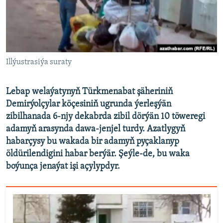
AÝ/AR-nyň ähli saýtlary
Illýustrasiýa suraty
Lebap welaýatynyň Türkmenabat şäheriniň
Demirýolçylar köçesiniň ugrunda ýerleşýän
zibilhanada 6-njy dekabrda zibil dörýän 10 töweregi
adamyň arasynda dawa-jenjel turdy. Azatlygyň
habarçysy bu wakada bir adamyň pyçaklanyp
öldürilendigini habar berýär. Şeýle-de, bu waka
boýunça jenaýat işi açylypdyr.