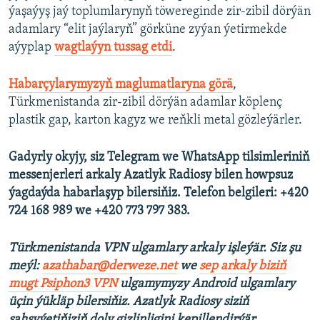
ýaşaýyş jaý toplumlarynyň töwereginde zir-zibil dörýän
adamlary “elit jaýlaryň” görküne zyýan ýetirmekde
aýyplap
wagtlaýyn tussag etdi
.
Habarçylarymyzyň maglumatlaryna görä
,
Türkmenistanda zir-zibil dörýän adamlar köplenç
plastik gap, karton kagyz we reňkli metal gözleýärler.
Gadyrly okyjy, siz Telegram we WhatsApp tilsimleriniň
messenjerleri arkaly Azatlyk Radiosy bilen howpsuz
ýagdaýda habarlaşyp bilersiňiz. Telefon belgileri: +420
724 168 989 we +420 773 797 383.
Türkmenistanda VPN ulgamlary arkaly işleýär. Siz şu
meýl:
azathabar@derweze.net
we
sep arkaly biziň
mugt Psiphon3 VPN
ulgamymyzy Android ulgamlary
üçin ýükläp bilersiňiz. Azatlyk Radiosy siziň
şahsyýetiňiziň doly gizlinligini kepillendirýär.