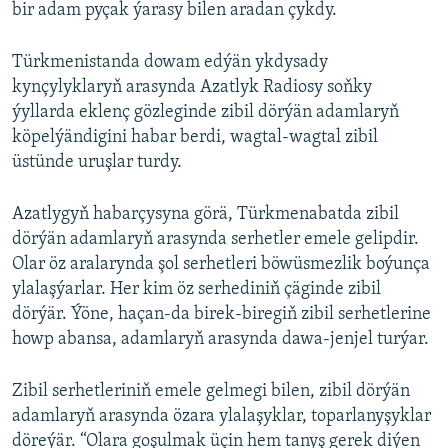
bir adam pyçak ýarasy bilen aradan çykdy.
Türkmenistanda dowam edýän ykdysady
kynçylyklaryň arasynda Azatlyk Radiosy soňky
ýyllarda eklenç gözleginde zibil dörýän adamlaryň
köpelýändigini habar berdi, wagtal-wagtal zibil
üstünde uruşlar turdy.
Azatlygyň habarçysyna görä, Türkmenabatda zibil
dörýän adamlaryň arasynda serhetler emele gelipdir.
Olar öz aralarynda şol serhetleri böwüsmezlik boýunça
ylalaşýarlar. Her kim öz serhediniň çäginde zibil
dörýär. Ýöne, haçan-da birek-biregiň zibil serhetlerine
howp abansa, adamlaryň arasynda dawa-jenjel turýar.
Zibil serhetleriniň emele gelmegi bilen, zibil dörýän
adamlaryň arasynda özara ylalaşyklar, toparlanyşyklar
döreýär. “Olara goşulmak üçin hem tanyş gerek diýen