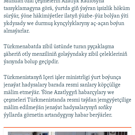
Mundan ozal çeşmeleriň Azatlyk Radiosyna
tassyklamagyna görä, ýurtda giň ýaýran işsizlik höküm
sürýär, ýöne häkimiýetler ilatyň ýüzbe-ýüz bolýan ýiti
ykdysady we durmuş kynçylyklaryny aç-açan boýun
almaýarlar.
Türkmenabatda zibil üstünde turan pyçaklaşma
şäheriň otly menziliniň golaýyndaky zibil çelekleriniň
ýanynda bolup geçipdir.
Türkmenistanyň Içeri işler ministrligi ýurt boýunça
jenaýat hadysalary barada resmi sanlary köpçülige
mälim etmeýär. Ýöne Azatlygyň habarçylary we
çeşmeleri Türkmenistanda resmi taýdan jemgyýetçilige
mälim edilmeýän jenaýat hadysalarynyň soňky
ýyllarda görnetin artandygyny habar berýärler.