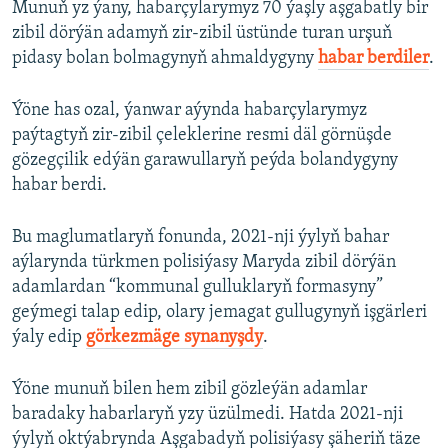
Munuň yz ýany, habarçylarymyz 70 ýaşly aşgabatly bir
zibil dörýän adamyň zir-zibil üstünde turan urşuň
pidasy bolan bolmagynyň ahmaldygyny
habar berdiler
.
Ýöne has ozal, ýanwar aýynda habarçylarymyz
paýtagtyň zir-zibil çeleklerine resmi däl görnüşde
gözegçilik edýän garawullaryň peýda bolandygyny
habar berdi.
Bu maglumatlaryň fonunda, 2021-nji ýylyň bahar
aýlarynda türkmen polisiýasy Maryda zibil dörýän
adamlardan “kommunal gulluklaryň formasyny”
geýmegi talap edip, olary jemagat gullugynyň işgärleri
ýaly edip
görkezmäge synanyşdy
.
Ýöne munuň bilen hem zibil gözleýän adamlar
baradaky habarlaryň yzy üzülmedi. Hatda 2021-nji
ýylyň oktýabrynda Aşgabadyň polisiýasy şäheriň täze