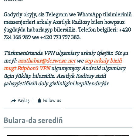
Gadyrly okyjy, siz Telegram we WhatsApp tilsimleriniň
messenjerleri arkaly Azatlyk Radiosy bilen howpsuz
ýagdaýda habarlaşyp bilersiňiz. Telefon belgileri: +420
724 168 989 we +420 773 797 383.
Türkmenistanda VPN ulgamlary arkaly işleýär. Siz şu
meýl:
azathabar@derweze.net
we
sep arkaly biziň
mugt Psiphon3 VPN
ulgamymyzy Android ulgamlary
üçin ýükläp bilersiňiz. Azatlyk Radiosy siziň
şahsyýetiňiziň doly gizlinligini kepillendirýär
Paýlaş
Follow us
Bulara-da serediň