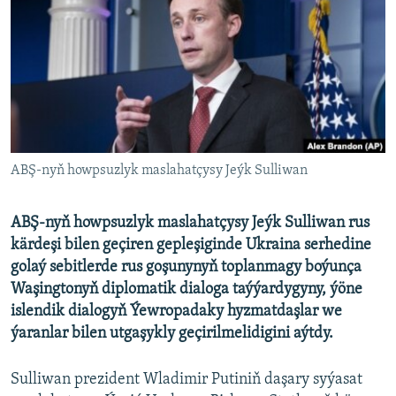
AÝ/AR-nyň ähli saýtlary
ABŞ-nyň howpsuzlyk maslahatçysy Jeýk Sulliwan
ABŞ-nyň howpsuzlyk maslahatçysy Jeýk Sulliwan rus
kärdeşi bilen geçiren gepleşiginde Ukraina serhedine
golaý sebitlerde rus goşunynyň toplanmagy boýunça
Waşingtonyň diplomatik dialoga taýýardygyny, ýöne
islendik dialogyň Ýewropadaky hyzmatdaşlar we
ýaranlar bilen utgaşykly geçirilmelidigini aýtdy.
Sulliwan prezident Wladimir Putiniň daşary syýasat