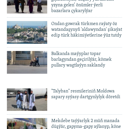
yzyna gelen’ önümler ýerli
bazarlara çykarylýar
Ondan gowrak türkmen raýaty öz
watandaşynyň 'aldawyndan' şikaýat
edip türk häkimiýetlerine ýüz tutdy
Balkanda maýyplar topar
barlagyndan geçirilýär, kömek
pullary wagtlaýyn saklandy
"Talyban" resmileriniň Moldowa
sapary syýasy dartgynlylyk döretdi
Mekdebe taýýarlyk 2 müň manada
düşýär, gapyma-gapy aýlanyp, köne