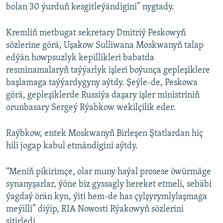
bolan 30 ýurduň kesgitleýändigini” nygtady.
Kremliň metbugat sekretary Dmitriý Peskowyň
sözlerine görä, Uşakow Sulliwana Moskwanyň talap
edýän howpsuzlyk kepillikleri babatda
resminamalaryň taýýarlyk işleri boýunça gepleşiklere
başlamaga taýýardygyny aýtdy. Şeýle-de, Peskowa
görä, gepleşiklerde Russiýa daşary işler ministriniň
orunbasary Sergeý Rýabkow wekilçilik eder.
Raýbkow, entek Moskwanyň Birleşen Ştatlardan hiç
hili jogap kabul etmändigini aýtdy.
“Meniň pikirimçe, olar muny haýal prosese öwürmäge
synanyşarlar, ýöne biz gyssagly hereket etmeli, sebäbi
ýagdaý örän kyn, ýiti hem-de has çylşyrymlylaşmaga
meýilli” diýip, RIA Nowosti Rýakowyň sözlerini
sitirledi.