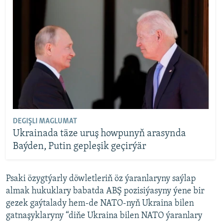
DEGIŞLI MAGLUMAT
Ukrainada täze uruş howpunyň arasynda
Baýden, Putin gepleşik geçirýär
Psaki özygtýarly döwletleriň öz ýaranlaryny saýlap
almak hukuklary babatda ABŞ pozisiýasyny ýene bir
gezek gaýtalady hem-de NATO-nyň Ukraina bilen
gatnaşyklaryny “diňe Ukraina bilen NATO ýaranlary