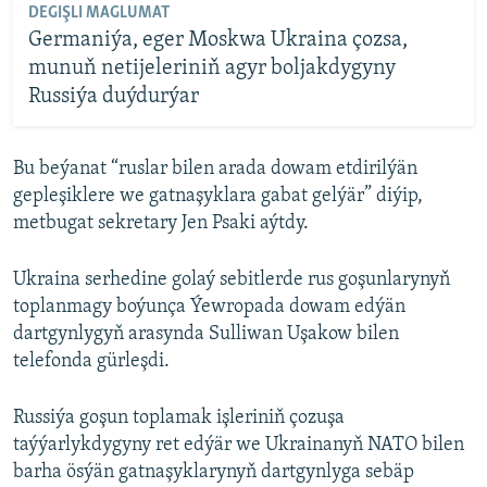
DEGIŞLI MAGLUMAT
Germaniýa, eger Moskwa Ukraina çozsa,
munuň netijeleriniň agyr boljakdygyny
Russiýa duýdurýar
Bu beýanat “ruslar bilen arada dowam etdirilýän
gepleşiklere we gatnaşyklara gabat gelýär” diýip,
metbugat sekretary Jen Psaki aýtdy.
Ukraina serhedine golaý sebitlerde rus goşunlarynyň
toplanmagy boýunça Ýewropada dowam edýän
dartgynlygyň arasynda Sulliwan Uşakow bilen
telefonda gürleşdi.
Russiýa goşun toplamak işleriniň çozuşa
taýýarlykdygyny ret edýär we Ukrainanyň NATO bilen
barha ösýän gatnaşyklarynyň dartgynlyga sebäp