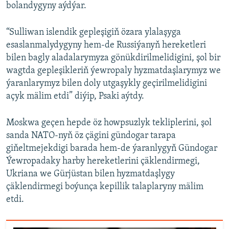
bolandygyny aýdýar.
“Sulliwan islendik gepleşigiň özara ylalaşyga
esaslanmalydygyny hem-de Russiýanyň hereketleri
bilen bagly aladalarymyza gönükdirilmelidigini, şol bir
wagtda gepleşikleriň ýewropaly hyzmatdaşlarymyz we
ýaranlarymyz bilen doly utgaşykly geçirilmelidigini
açyk mälim etdi” diýip, Psaki aýtdy.
Moskwa geçen hepde öz howpsuzlyk tekliplerini, şol
sanda NATO-nyň öz çägini gündogar tarapa
giňeltmejekdigi barada hem-de ýaranlygyň Gündogar
Ýewropadaky harby hereketlerini çäklendirmegi,
Ukriana we Gürjüstan bilen hyzmatdaşlygy
çäklendirmegi boýunça kepillik talaplaryny mälim
etdi.