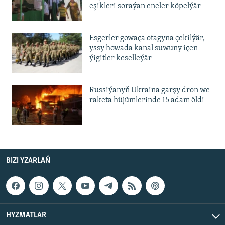
eşikleri soraýan eneler köpelýär
Esgerler gowaça otagyna çekilýär,
yssy howada kanal suwuny içen
ýigitler keselleýär
Russiýanyň Ukraina garşy dron we
raketa hüjümlerinde 15 adam öldi
BIZI YZARLAŇ
HYZMATLAR