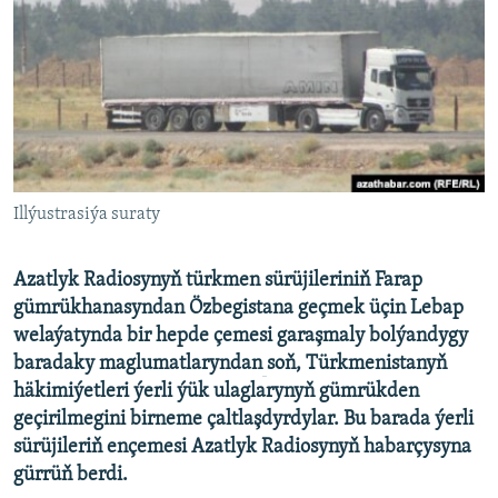
AÝ/AR-nyň ähli saýtlary
Illýustrasiýa suraty
Azatlyk Radiosynyň türkmen sürüjileriniň Farap
gümrükhanasyndan Özbegistana geçmek üçin Lebap
welaýatynda bir hepde çemesi garaşmaly bolýandygy
baradaky maglumatlaryndan
soň, Türkmenistanyň
häkimiýetleri ýerli ýük ulaglarynyň gümrükden
geçirilmegini birneme çaltlaşdyrdylar. Bu barada ýerli
sürüjileriň ençemesi Azatlyk Radiosynyň habarçysyna
gürrüň berdi.