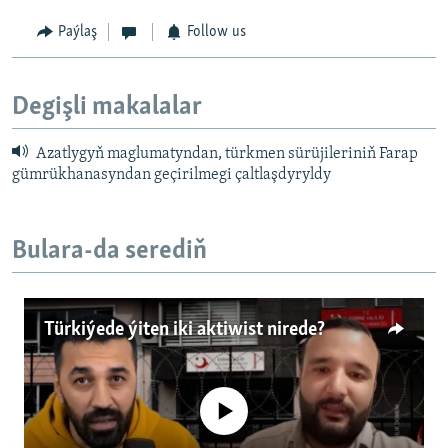
Paýlaş
Follow us
Degişli makalalar
Azatlygyň maglumatyndan, türkmen sürüjileriniň Farap
gümrükhanasyndan geçirilmegi çaltlaşdyryldy
Bulara-da serediň
Türkiýede ýiten iki aktiwist nirede?
No media source currently available