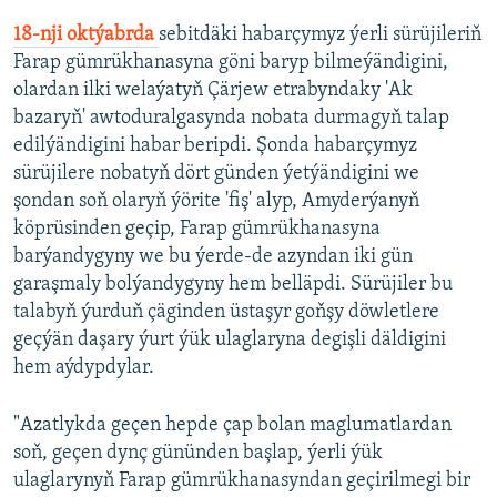
18-nji oktýabrda
sebitdäki habarçymyz ýerli sürüjileriň
Farap gümrükhanasyna göni baryp bilmeýändigini,
olardan ilki welaýatyň Çärjew etrabyndaky 'Ak
bazaryň' awtoduralgasynda nobata durmagyň talap
edilýändigini habar beripdi. Şonda habarçymyz
sürüjilere nobatyň dört günden ýetýändigini we
şondan soň olaryň ýörite 'fiş' alyp, Amyderýanyň
köprüsinden geçip, Farap gümrükhanasyna
barýandygyny we bu ýerde-de azyndan iki gün
garaşmaly bolýandygyny hem belläpdi. Sürüjiler bu
talabyň ýurduň çäginden üstaşyr goňşy döwletlere
geçýän daşary ýurt ýük ulaglaryna degişli däldigini
hem aýdypdylar.
"Azatlykda geçen hepde çap bolan maglumatlardan
soň, geçen dynç gününden başlap, ýerli ýük
ulaglarynyň Farap gümrükhanasyndan geçirilmegi bir