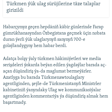
Türkmen ýük ulag sürüjilerine täze talaplar
girizildi
Habarçymyz geçen hepdäniň käbir günlerinde Farap
gümrükhanasyndan Özbegistana geçmek üçin nobata
duran ýerli ýük ulaglarynyň sanynyň 700-e
golaýlandygyny hem habar berdi.
Adatça bolşy ýaly türkmen häkimiýetleri we media
serişdeleri ýokarda beýan edilen ýagdaýlar barada aç-
açan düşündiriş ýa-da maglumat bermeýärler.
Azatlyga bu barada Türkmenawtoulaglary
agentliginden, şeýle-de Türkmenistanyň Ministrler
kabinetiniň ýanyndaky Ulag we kommunikasiýalar
agentliginden kommentariýa ýa düşündiriş almak hem
başartmady.