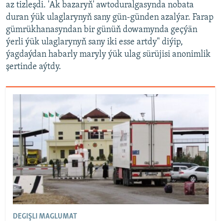
az tizleşdi. 'Ak bazaryň' awtoduralgasynda nobata
duran ýük ulaglarynyň sany gün-günden azalýar. Farap
gümrükhanasyndan bir günüň dowamynda geçýän
ýerli ýük ulaglarynyň sany iki esse artdy" diýip,
ýagdaýdan habarly maryly ýük ulag sürüjisi anonimlik
şertinde aýtdy.
DEGIŞLI MAGLUMAT