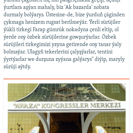
ýurduň çäginden hiç hili päsgelçiliksiz geçip, üçünji
ýurtlara aşýan mahaly, biz 'Ak bazarda' nobata
durmaly bolýarys. Üstesine-de, bize ýurduň çäginden
çykmaga henizem rugsat berilmeýär. Ýerli sürüjiler
ýükli tirkegi Farap gümrük nokadyna çenli eltip, ol
ýerde ony özbek sürüjilerine gowşurýarlar. Özbek
sürüjileri tirkegimizi yzyna getirende ony tanar ýaly
bolmaýar. Ulagyň tekerlerini çalyşýarlar, tentini
ýyrtýarlar we durşuna zyýana galýarys" diýip, maryly
sürüji aýtdy.