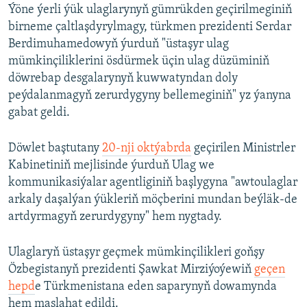
Ýöne ýerli ýük ulaglarynyň gümrükden geçirilmeginiň
birneme çaltlaşdyrylmagy, türkmen prezidenti Serdar
Berdimuhamedowyň ýurduň "üstaşyr ulag
mümkinçiliklerini ösdürmek üçin ulag düzüminiň
döwrebap desgalarynyň kuwwatyndan doly
peýdalanmagyň zerurdygyny bellemeginiň" yz ýanyna
gabat geldi.
Döwlet baştutany
20-nji oktýabrda
geçirilen Ministrler
Kabinetiniň mejlisinde ýurduň Ulag we
kommunikasiýalar agentliginiň başlygyna "awtoulaglar
arkaly daşalýan ýükleriň möçberini mundan beýläk-de
artdyrmagyň zerurdygyny" hem nygtady.
Ulaglaryň üstaşyr geçmek mümkinçilikleri goňşy
Özbegistanyň prezidenti Şawkat Mirziýoýewiň
geçen
hepd
e Türkmenistana eden saparynyň dowamynda
hem maslahat edildi.