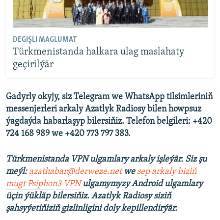
DEGIŞLI MAGLUMAT
Türkmenistanda halkara ulag maslahaty
geçirilýär
Gadyrly okyjy, siz Telegram we WhatsApp tilsimleriniň
messenjerleri arkaly Azatlyk Radiosy bilen howpsuz
ýagdaýda habarlaşyp bilersiňiz. Telefon belgileri: +420
724 168 989 we +420 773 797 383.
Türkmenistanda VPN ulgamlary arkaly işleýär. Siz şu
meýl:
azathabar@derweze.net
we
sep arkaly biziň
mugt Psiphon3 VPN
ulgamymyzy Android ulgamlary
üçin ýükläp bilersiňiz. Azatlyk Radiosy siziň
şahsyýetiňiziň gizlinligini doly kepillendirýär.