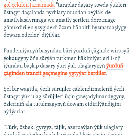
gol çekilen Jarnamada
"taraplar daşary söwda ýükleri
üstaşyr daşalanda nyrhlary mundan beýläk-de
amatlylaşdyrmaga we amatly şertleri döretmäge
gönükdirilen yzygiderli özara bähbitli hyzmatdaşlygy
dowam ederler" diýilýär.
Pandemiýanyň başyndan bäri ýurduň çäginde wirusyň
ýokdugyny öňe sürýän türkmen häkimiýetleri 1-nji
iýundan başlap daşary ýurt ýük ulaglarynyň
ýurduň
çäginden tranzit geçmegine ygtyýar berdiler
.
Şol bir wagtda, ýerli sürüjiler çäklendirmeleriň ýerli
üstaşyr ýük ulag sürüjileri üçin gowşadylmandygyny,
özleriniň ala tutulmagynyň dowam etdirilýändigini
aýdýarlar.
"Türk, özbek, gyrgyz, täjik, azerbaýjan ýük ulaglary