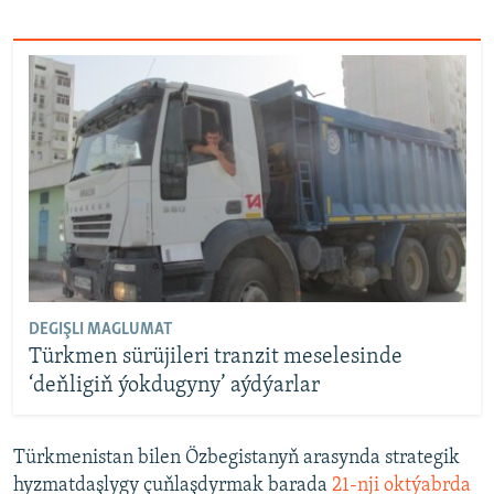
DEGIŞLI MAGLUMAT
Türkmen sürüjileri tranzit meselesinde
‘deňligiň ýokdugyny’ aýdýarlar
Türkmenistan bilen Özbegistanyň arasynda strategik
hyzmatdaşlygy çuňlaşdyrmak barada
21-nji oktýabrda