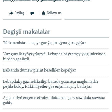
Paýlaş
Follow us
Degişli makalalar
Türkmenistanda agyr gar ýagmagyna garaşylýar
'Gaz gurallaryňyzy ýapyň'. Lebapda baýramçylyk günlerinde
birden gaz öçdi
Balkanda dümew pisint keselliler köpelýär
Lebapdaky gaz heläkçiligi barada goşmaça maglumatlar
peýda boldy. Häkimiýetler gaz enjamlaryny barlaýar
Aşgabadyň ençeme etraby adatdan daşary sowukda suwsuz
galdy