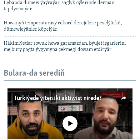
Lebapda dümew ýaýraýar, saglyk öýlerinde derman
tapdyrmaýar
Howanyň temperaturasy rekord derejelere peselýärkä,
dümewleýänler köpelýär
Häkimiýetler sowuk howa garamazdan, býujet işgärlerini
mejbury pagta ýygymyna çekmegi dowam etdirýär
Bulara-da serediň
Türkiýede ýiten iki aktiwist nirede?
No media source currently available