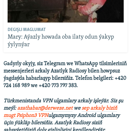
DEGIŞLI MAGLUMAT
Mary: Aýazly howada oba ilaty odun ýakyp
ýylynýar
Gadyrly okyjy, siz Telegram we WhatsApp tilsimleriniň
messenjerleri arkaly Azatlyk Radiosy bilen howpsuz
ýagdaýda habarlaşyp bilersiňiz. Telefon belgileri: +420
724 168 989 we +420 773 797 383.
Türkmenistanda VPN ulgamlary arkaly işleýär. Siz şu
meýl:
azathabar@derweze.net
we
sep arkaly biziň
mugt Psiphon3 VPN
ulgamymyzy Android ulgamlary
üçin ýükläp bilersiňiz. Azatlyk Radiosy siziň
şahsyýetiňiziň doly gizlinligini kepillendirýär.