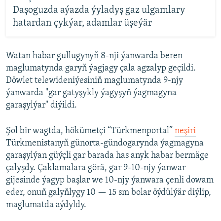
Daşoguzda aýazda ýyladyş gaz ulgamlary
hatardan çykýar, adamlar üşeýär
Watan habar gullugynyň 8-nji ýanwarda beren
maglumatynda garyň ýagjagy çala agzalyp geçildi.
Döwlet telewideniýesiniň maglumatynda 9-njy
ýanwarda "gar gatyşykly ýagyşyň ýagmagyna
garaşylýar" diýildi.
Şol bir wagtda, hökümetçi “Türkmenportal”
neşiri
Türkmenistanyň günorta-gündogarynda ýagmagyna
garaşylýan güýçli gar barada has anyk habar bermäge
çalyşdy. Çaklamalara görä, gar 9-10-njy ýanwar
gijesinde ýagyp başlar we 10-njy ýanwara çenli dowam
eder, onuň galyňlygy 10 — 15 sm bolar öýdülýär diýlip,
maglumatda aýdyldy.