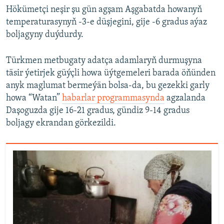
Hökümetçi neşir şu gün agşam Aşgabatda howanyň
temperaturasynyň -3-e düşjegini, gije -6 gradus aýaz
boljagyny duýdurdy.
Türkmen metbugaty adatça adamlaryň durmuşyna
täsir ýetirjek güýçli howa üýtgemeleri barada öňünden
anyk maglumat bermeýän bolsa-da, bu gezekki garly
howa “Watan”
habarlar programmasynda
agzalanda
Daşoguzda gije 16-21 gradus, gündiz 9-14 gradus
boljagy ekrandan görkezildi.