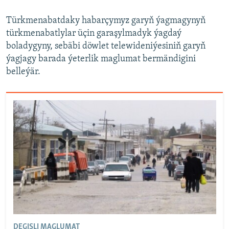
Türkmenabatdaky habarçymyz garyň ýagmagynyň
türkmenabatlylar üçin garaşylmadyk ýagdaý
boladygyny, sebäbi döwlet telewideniýesiniň garyň
ýagjagy barada ýeterlik maglumat bermändigini
belleýär.
DEGIŞLI MAGLUMAT