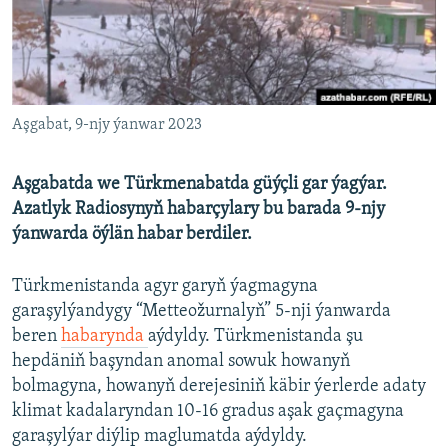
AÝ/AR-nyň ähli saýtlary
Aşgabat, 9-njy ýanwar 2023
Aşgabatda we Türkmenabatda güýçli gar ýagýar.
Azatlyk Radiosynyň habarçylary bu barada 9-njy
ýanwarda öýlän habar berdiler.
Türkmenistanda agyr garyň ýagmagyna
garaşylýandygy “Metteožurnalyň” 5-nji ýanwarda
beren
habarynda
aýdyldy. Türkmenistanda şu
hepdäniň başyndan anomal sowuk howanyň
bolmagyna, howanyň derejesiniň käbir ýerlerde adaty
klimat kadalaryndan 10-16 gradus aşak gaçmagyna
garaşylýar diýlip maglumatda aýdyldy.