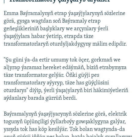
Emma Baýramalynyň etrap ýaşaýjylarynyň sözlerine
görä, gysga wagtdan soň Baýramaly etrap
geňeşlikleriniň başlyklary we arçynlary ýerli
ýaşaýjylara habar ýetirip, etrapda täze
transformatorlaryň oturdyljakdygyny mälim edipdir.
"Şu güni ýa-da ertir umumy tok öçer, gorkmaň we
aljyrap ýaramaz hereket edäýmäň, biziň etrabymyza
täze transformator gelýär. Öňki güýji pes
transformatorlary aýyryp, täze has güýçlüsini
oturdarys" diýip, ýerli ýaşajylaryň biri häkimiýetleriň
aýdanlary barada gürrüň berdi.
Baýramalynyň ýaşaýjyarynyň sözlerine görä, elektrik
togunyň üpjünçiligi ýyllarboýy gowşaklygyna galýar,
yssyda tok has köp kesilýär. Tok bolan wagtynda-da