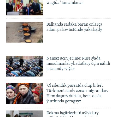
wagtda" tamamlanar
Balkanda sadaka baran onlarça
adam palaw üstünde ýakalaşdy
Namaz üçin jerime: Russiýada
musulmanlar ybadatlary üçin nähili
jezalandyrylýar
'Ol islendik pursatda ölüp biler'.
Türkmenistanly zenan migrantlar:
Hem daşary ýurtda, hem-de öz
ýurdunda goragsyz
Dokma işgärleriniň aýlyklary