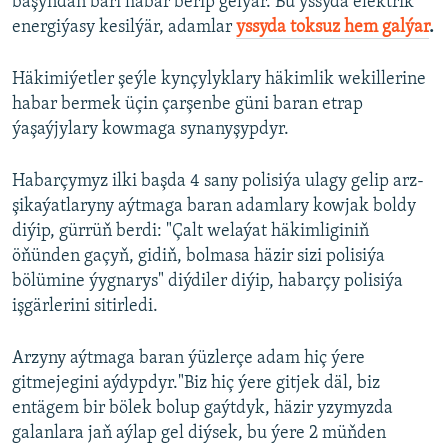
başyndan bäri habar berip gelýär. Bu yssyda elektrik
energiýasy kesilýär, adamlar
yssyda toksuz hem galýar
.
Häkimiýetler şeýle kynçylyklary häkimlik wekillerine
habar bermek üçin çarşenbe güni baran etrap
ýaşaýjylary kowmaga synanyşypdyr.
Habarçymyz ilki başda 4 sany polisiýa ulagy gelip arz-
şikaýatlaryny aýtmaga baran adamlary kowjak boldy
diýip, gürrüň berdi: "Çalt welaýat häkimliginiň
öňünden gaçyň, gidiň, bolmasa häzir sizi polisiýa
bölümine ýygnarys" diýdiler diýip, habarçy polisiýa
işgärlerini sitirledi.
Arzyny aýtmaga baran ýüzlerçe adam hiç ýere
gitmejegini aýdypdyr."Biz hiç ýere gitjek däl, biz
entägem bir bölek bolup gaýtdyk, häzir yzymyzda
galanlara jaň aýlap gel diýsek, bu ýere 2 müňden