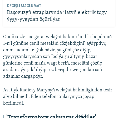
DEGIŞLI MAGLUMAT
Daşoguzyň etraplarynda ilatyň elektrik togy
ýygy-ýygydan öçürilýär
Onuň sözlerine görä, welaýat häkimi "indiki hepdäniň
1-nji gününe çenli meseläni çözjekdigini" aýdypdyr,
emma adamlar "ýok häzir, şu güni çöz diýip,
gygyryşanlaryndan soň "bolýa şu altynjy-bazar
günlerine çenli maňa wagt beriň, meseläni çözüp
aradan aýyrjak" diýip söz beripdir we şondan soň
adamlar dargapdyr.
Azatlyk Radiosy Marynyň welaýat häkimliginden tesir
alyp bilmedi. Eden telefon jaňlarymyza jogap
berilmedi.
'Transformatory çalyşarys diýdiler'