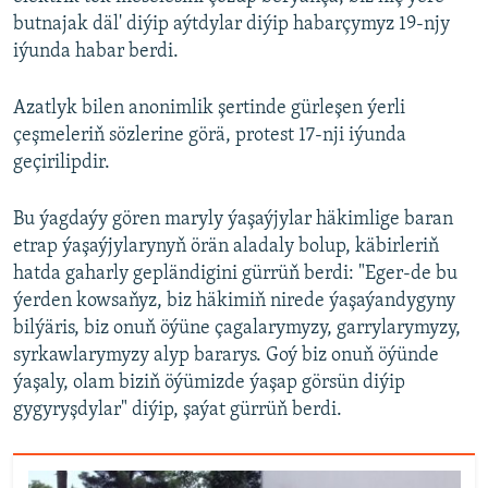
butnajak däl' diýip aýtdylar diýip habarçymyz 19-njy
iýunda habar berdi.
Azatlyk bilen anonimlik şertinde gürleşen ýerli
çeşmeleriň sözlerine görä, protest 17-nji iýunda
geçirilipdir.
Bu ýagdaýy gören maryly ýaşaýjylar häkimlige baran
etrap ýaşaýjylarynyň örän aladaly bolup, käbirleriň
hatda gaharly gepländigini gürrüň berdi: "Eger-de bu
ýerden kowsaňyz, biz häkimiň nirede ýaşaýandygyny
bilýäris, biz onuň öýüne çagalarymyzy, garrylarymyzy,
syrkawlarymyzy alyp bararys. Goý biz onuň öýünde
ýaşaly, olam biziň öýümizde ýaşap görsün diýip
gygyryşdylar" diýip, şaýat gürrüň berdi.