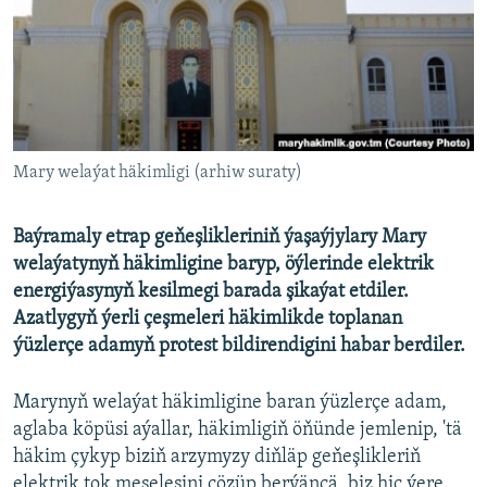
AÝ/AR-nyň ähli saýtlary
Mary welaýat häkimligi (arhiw suraty)
Baýramaly etrap geňeşlikleriniň ýaşaýjylary Mary
welaýatynyň häkimligine baryp, öýlerinde elektrik
energiýasynyň kesilmegi barada şikaýat etdiler.
Azatlygyň ýerli çeşmeleri häkimlikde toplanan
ýüzlerçe adamyň protest bildirendigini habar berdiler.
Marynyň welaýat häkimligine baran ýüzlerçe adam,
aglaba köpüsi aýallar, häkimligiň öňünde jemlenip, 'tä
häkim çykyp biziň arzymyzy diňläp geňeşlikleriň
elektrik tok meselesini çözüp berýänçä, biz hiç ýere