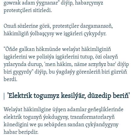
gowrak adam ýygnanar" diýip, habarçymyz
protestçileri sitirledi.
Onuň sözlerine görä, protestçiler dargamansoň,
häkimligiň ýolbaşçysy we işgärleri çykypdyr.
"Öňde galkan hökmünde welaýat häkimliginiň
işgärlerini we polisiýa işgärlerini tutup, özi olaryň
yzlarynda durup, 'men häkim, näme arzyňyz bar' diýip
biri gygyrdy" diýip, bu ýagdaýy görenleriň biri gürrüň
berdi.
'Elektrik togumyz kesilýär, düzedip beriň'
Welaýat häkimligine üýşen adamlar geňeşliklerinde
elektrik togunyň ýokdugyny, transformatorlaryň
könedigini we şu sebäpden sandan çykýandygyny
habar beripdir.