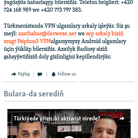
ýagdaýda habarlaşyp bilersiňiz. Telefon belgileri: +420
724 168 989 we +420 773 797 383.
Türkmenistanda VPN ulgamlary arkaly işleýär. Siz şu
meýl:
azathabar@derweze.net
we
sep arkaly biziň
mugt Psiphon3 VPN
ulgamymyzy Android ulgamlary
üçin ýükläp bilersiňiz. Azatlyk Radiosy siziň
şahsyýetiňiziň doly gizlinligini kepillendirýär.
Paýlaş
Follow us
Bulara-da serediň
Türkiýede ýiten iki aktiwist nirede?