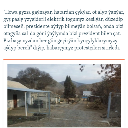
"Howa gyzsa gaýnaýar, hatardan çykýar, ot alyp ýanýar,
gyş pasly yzygiderli elektrik togumyz kesilýär, düzedip
bilmeseň, prezidente aýdyp bilmeýän bolsaň, onda bizi
otagyňa sal-da göni ýaýlymda bizi prezident bilen çat.
Biz başymyzdan her gün geçirýän kynçylyklarymyzy
aýdyp bereli" diýip, habarçymyz protestçileri sitirledi.