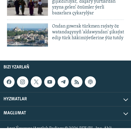
gijikdirilýär, ‘daşary ýurtlardan
yzyna gelen’ önümler ýerli
bazarlara çykarylýar
Ondan gowrak türkmen raýaty öz
watandaşynyň 'aldawyndan' şikaýat
edip türk häkimiýetlerine ýüz tutdy
BIZI YZARLAŇ
HYZMATLAR
MAGLUMAT
Azat Ýewropa/Azatlyk Radiosy © 2026 RFE/RL, Inc. Ähli