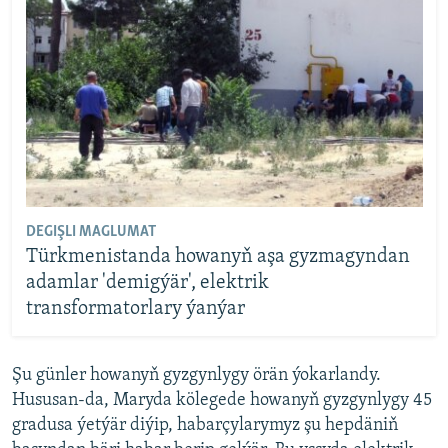
DEGIŞLI MAGLUMAT
Türkmenistanda howanyň aşa gyzmagyndan
adamlar 'demigýär', elektrik
transformatorlary ýanýar
Şu günler howanyň gyzgynlygy örän ýokarlandy.
Hususan-da, Maryda kölegede howanyň gyzgynlygy 45
gradusa ýetýär diýip, habarçylarymyz şu hepdäniň