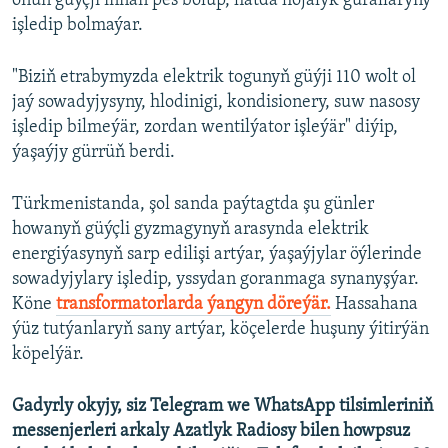
onuň güýçji iňňän pes bolup, hatda hojalyk gurallaryny
işledip bolmaýar.
"Biziň etrabymyzda elektrik togunyň güýji 110 wolt ol
jaý sowadyjysyny, hlodinigi, kondisionery, suw nasosy
işledip bilmeýär, zordan wentilýator işleýär" diýip,
ýaşaýjy gürrüň berdi.
Türkmenistanda, şol sanda paýtagtda şu günler
howanyň güýçli gyzmagynyň arasynda elektrik
energiýasynyň sarp edilişi artýar, ýaşaýjylar öýlerinde
sowadyjylary işledip, yssydan goranmaga synanyşýar.
Köne
transformatorlarda ýangyn döreýär.
Hassahana
ýüz tutýanlaryň sany artýar, köçelerde huşuny ýitirýän
köpelýär.
Gadyrly okyjy, siz Telegram we WhatsApp tilsimleriniň
messenjerleri arkaly Azatlyk Radiosy bilen howpsuz