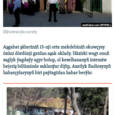
AÝ/AR-nyň ähli saýtlary
Illýustrasiýa suraty
Aşgabat şäheriniň 15-nji orta mekdebiniň okuwçysy
özüni dördünji gatdan aşak oklady. Häzirki wagt onuň
saglyk ýagdaýy agyr bolup, ol keselhananyň intensiw
bejeriş bölüminde saklanýar diýip, Azatlyk Radiosynyň
habarçylarynyň biri paýtagtdan habar berýär.