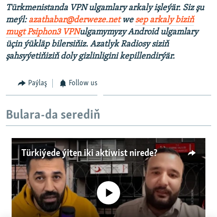
Türkmenistanda VPN ulgamlary arkaly işleýär. Siz şu
meýl:
azathabar@derweze.net
we
sep arkaly biziň
mugt Psiphon3 VPN
ulgamymyzy Android ulgamlary
üçin ýükläp bilersiňiz. Azatlyk Radiosy siziň
şahsyýetiňiziň doly gizlinligini kepillendirýär.
Paýlaş
Follow us
Bulara-da serediň
Türkiýede ýiten iki aktiwist nirede?
No media source currently available