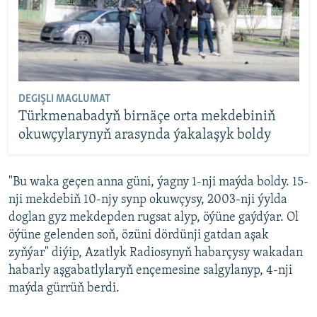
DEGIŞLI MAGLUMAT
Türkmenabadyň birnäçe orta mekdebiniň
okuwçylarynyň arasynda ýakalaşyk boldy
"Bu waka geçen anna güni, ýagny 1-nji maýda boldy. 15-
nji mekdebiň 10-njy synp okuwçysy, 2003-nji ýylda
doglan gyz mekdepden rugsat alyp, öýüne gaýdýar. Ol
öýüne gelenden soň, özüni dördünji gatdan aşak
zyňýar" diýip, Azatlyk Radiosynyň habarçysy wakadan
habarly aşgabatlylaryň ençemesine salgylanyp, 4-nji
maýda gürrüň berdi.