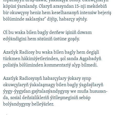
toparlaýyn uruş-dawa, ýakalaşyk boldy. Okuwçylaryň
köpüsi ýaralandy. Olaryň arasyndan 15-nji mekdebiň
bir okuwçysy heniz hem keselhananyň intensiw bejeriş
bölüminde saklanýar" diýip, habarçy aýtdy.
Ol bu waka bilen bagly derňew işiniň dowam
edýändigini hem sözüniň üstüne goşdy.
Azatlyk Radiosy bu waka bilen bagly hem degişli
türkmen häkimiýetlerinden, şol sanda Aşgabadyň
polisiýa bölüminden kommentariý alyp bilmedi.
Azatlyk Radiosynyň habarçylary ýokary synp
okuwçylaryň ýakalaşmagy bilen bagly ýagdaýlaryň
ýygy-ýygydan gaýtalanýandygyny we muňa hususan-
da, sosial deňsizlikleriň ýitileşmeginiň sebäp
bolýandygyny belleýärler.