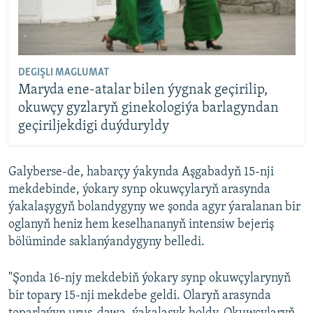
DEGIŞLI MAGLUMAT
Maryda ene-atalar bilen ýygnak geçirilip,
okuwçy gyzlaryň ginekologiýa barlagyndan
geçiriljekdigi duýduryldy
Galyberse-de, habarçy ýakynda Aşgabadyň 15-nji
mekdebinde, ýokary synp okuwçylaryň arasynda
ýakalaşygyň bolandygyny we şonda agyr ýaralanan bir
oglanyň heniz hem keselhananyň intensiw bejeriş
bölüminde saklanýandygyny belledi.
"Şonda 16-njy mekdebiň ýokary synp okuwçylarynyň
bir topary 15-nji mekdebe geldi. Olaryň arasynda