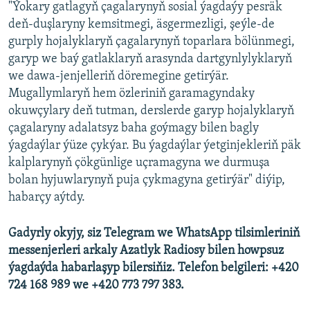
"Ýokary gatlagyň çagalarynyň sosial ýagdaýy pesräk
deň-duşlaryny kemsitmegi, äsgermezligi, şeýle-de
gurply hojalyklaryň çagalarynyň toparlara bölünmegi,
garyp we baý gatlaklaryň arasynda dartgynlylyklaryň
we dawa-jenjelleriň döremegine getirýär.
Mugallymlaryň hem özleriniň garamagyndaky
okuwçylary deň tutman, derslerde garyp hojalyklaryň
çagalaryny adalatsyz baha goýmagy bilen bagly
ýagdaýlar ýüze çykýar. Bu ýagdaýlar ýetginjekleriň päk
kalplarynyň çökgünlige uçramagyna we durmuşa
bolan hyjuwlarynyň puja çykmagyna getirýär" diýip,
habarçy aýtdy.
Gadyrly okyjy, siz Telegram we WhatsApp tilsimleriniň
messenjerleri arkaly Azatlyk Radiosy bilen howpsuz
ýagdaýda habarlaşyp bilersiňiz. Telefon belgileri: +420
724 168 989 we +420 773 797 383.