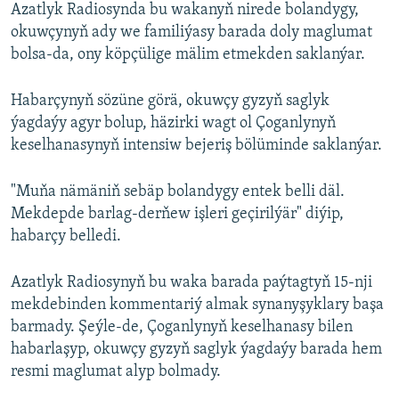
Azatlyk Radiosynda bu wakanyň nirede bolandygy,
okuwçynyň ady we familiýasy barada doly maglumat
bolsa-da, ony köpçülige mälim etmekden saklanýar.
Habarçynyň sözüne görä, okuwçy gyzyň saglyk
ýagdaýy agyr bolup, häzirki wagt ol Çoganlynyň
keselhanasynyň intensiw bejeriş bölüminde saklanýar.
"Muňa nämäniň sebäp bolandygy entek belli däl.
Mekdepde barlag-derňew işleri geçirilýär" diýip,
habarçy belledi.
Azatlyk Radiosynyň bu waka barada paýtagtyň 15-nji
mekdebinden kommentariý almak synanyşyklary başa
barmady. Şeýle-de, Çoganlynyň keselhanasy bilen
habarlaşyp, okuwçy gyzyň saglyk ýagdaýy barada hem
resmi maglumat alyp bolmady.