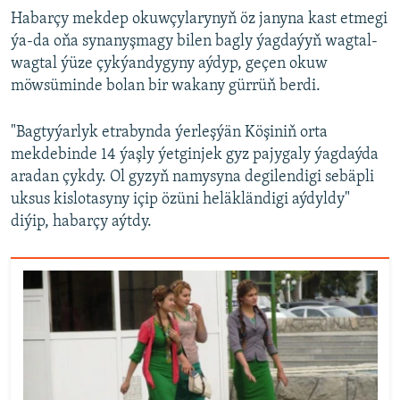
Habarçy mekdep okuwçylarynyň öz janyna kast etmegi
ýa-da oňa synanyşmagy bilen bagly ýagdaýyň wagtal-
wagtal ýüze çykýandygyny aýdyp, geçen okuw
möwsüminde bolan bir wakany gürrüň berdi.
"Bagtyýarlyk etrabynda ýerleşýän Köşiniň orta
mekdebinde 14 ýaşly ýetginjek gyz pajygaly ýagdaýda
aradan çykdy. Ol gyzyň namysyna degilendigi sebäpli
uksus kislotasyny içip özüni heläkländigi aýdyldy"
diýip, habarçy aýtdy.