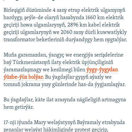
Birleşigiň düzüminde 4 sany etrap elektrik ulgamynyň
bardygy, şeýle-de olaryň hasabynda 1660 km elektrik
geçiriji howa ulgamlarynyň, 2896 km kabel elektrik
geçiriji ulgamlarynyň we 2060 sany dürli kuwwatlykly
transformator beketleriniň durýandygy hem nygtalýar.
Muňa garamazdan, ýangyç we energiýa serişdelerine
baý Türkmenistanyň ilaty elektrik üpjünçiliginiň
ýaramazlaşmagy we kesilmegi bilen
ýygy-ýygydan
ýüzbe-ýüz bolýar.
Bu ýagdaýlar gyşyň aýazly we
tomsuň jokrama yssy günlerinde has-da ýygjamlaşýar.
Bu ýagdaýlar, käte ilat arasynda nägileligiň artmagyna
hem getirýär.
17-nji iýunda Mary welaýatynyň Baýramaly etrabynda
zenanlar welaýat häkimliginde protest geçirip,