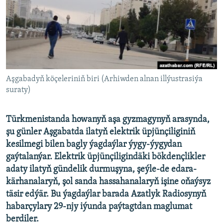
AÝ/AR-nyň ähli saýtlary
Aşgabadyň köçeleriniň biri (Arhiwden alnan illýustrasiýa
suraty)
Türkmenistanda howanyň aşa gyzmagynyň arasynda,
şu günler Aşgabatda ilatyň elektrik üpjünçiliginiň
kesilmegi bilen bagly ýagdaýlar ýygy-ýygydan
gaýtalanýar. Elektrik üpjünçiligindäki bökdençlikler
adaty ilatyň gündelik durmuşyna, şeýle-de edara-
kärhanalaryň, şol sanda hassahanalaryň işine oňaýsyz
täsir edýär. Bu ýagdaýlar barada Azatlyk Radiosynyň
habarçylary 29-njy iýunda paýtagtdan maglumat
berdiler.