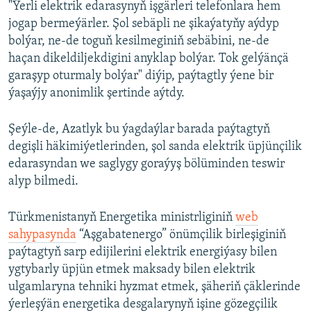
"Ýerli elektrik edarasynyň işgärleri telefonlara hem
jogap bermeýärler. Şol sebäpli ne şikaýatyňy aýdyp
bolýar, ne-de toguň kesilmeginiň sebäbini, ne-de
haçan dikeldiljekdigini anyklap bolýar. Tok gelýänçä
garaşyp oturmaly bolýar" diýip, paýtagtly ýene bir
ýaşaýjy anonimlik şertinde aýtdy.
Şeýle-de, Azatlyk bu ýagdaýlar barada paýtagtyň
degişli häkimiýetlerinden, şol sanda elektrik üpjünçilik
edarasyndan we saglygy goraýyş bölüminden teswir
alyp bilmedi.
Türkmenistanyň Energetika ministrliginiň
web
sahypasynda
“Aşgabatenergo” önümçilik birleşiginiň
paýtagtyň sarp edijilerini elektrik energiýasy bilen
ygtybarly üpjün etmek maksady bilen elektrik
ulgamlaryna tehniki hyzmat etmek, şäheriň çäklerinde
ýerleşýän energetika desgalarynyň işine gözegçilik