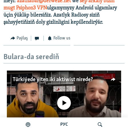
meýl:
azathabar@derweze.net
we
sep arkaly biziň
mugt Psiphon3 VPN
ulgamymyzy Android ulgamlary
üçin ýükläp bilersiňiz. Azatlyk Radiosy siziň
şahsyýetiňiziň doly gizlinligini kepillendirýär.
Paýlaş
Follow us
Bulara-da serediň
Türkiýede ýiten iki aktiwist nirede?
No media source currently available
РУС
Auto