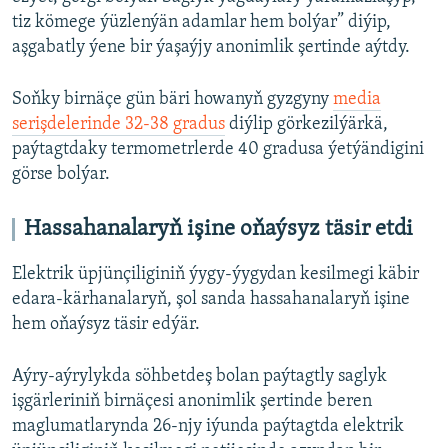
tiz kömege ýüzlenýän adamlar hem bolýar” diýip,
aşgabatly ýene bir ýaşaýjy anonimlik şertinde aýtdy.
Soňky birnäçe gün bäri howanyň gyzgyny
media
serişdelerinde 32-38 gradus
diýlip görkezilýärkä,
paýtagtdaky termometrlerde 40 gradusa ýetýändigini
görse bolýar.
Hassahanalaryň işine oňaýsyz täsir etdi
Elektrik üpjünçiliginiň ýygy-ýygydan kesilmegi käbir
edara-kärhanalaryň, şol sanda hassahanalaryň işine
hem oňaýsyz täsir edýär.
Aýry-aýrylykda söhbetdeş bolan paýtagtly saglyk
işgärleriniň birnäçesi anonimlik şertinde beren
maglumatlarynda 26-njy iýunda paýtagtda elektrik