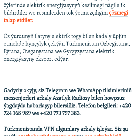
öýlerinde elektrik energiýasynyň kesilmegi nägilelik
bildirdiler we resmilerden tok ýetmezçiligini
çözmegi
talap etdiler.
Öz ýurdunyň ilatyny elektrik togy bilen kadaly üpjün
etmekde kynçylyk çekýän Türkmenistan Özbegistana,
Eýrana, Owganystana we Gyrgyzystana elektrik
energiýasyny eksport edýär.
Gadyrly okyjy, siz Telegram we WhatsApp tilsimleriniň
messenjerleri arkaly Azatlyk Radiosy bilen howpsuz
ýagdaýda habarlaşyp bilersiňiz. Telefon belgileri: +420
724 168 989 we +420 773 797 383.
Türkmenistanda VPN ulgamlary arkaly işleýär. Siz şu