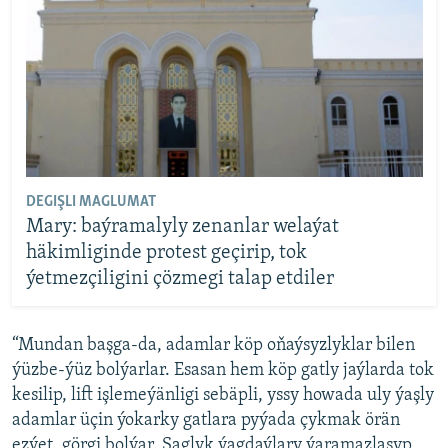
DEGIŞLI MAGLUMAT
Mary: baýramalyly zenanlar welaýat
häkimliginde protest geçirip, tok
ýetmezçiligini çözmegi talap etdiler
“Mundan başga-da, adamlar köp oňaýsyzlyklar bilen
ýüzbe-ýüz bolýarlar. Esasan hem köp gatly jaýlarda tok
kesilip, lift işlemeýänligi sebäpli, yssy howada uly ýaşly
adamlar üçin ýokarky gatlara pyýada çykmak örän
ezýet, görgi bolýar. Saglyk ýagdaýlary ýaramazlaşyp,