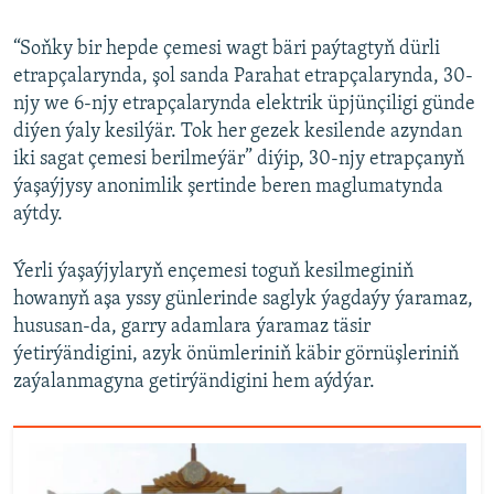
“Soňky bir hepde çemesi wagt bäri paýtagtyň dürli
etrapçalarynda, şol sanda Parahat etrapçalarynda, 30-
njy we 6-njy etrapçalarynda elektrik üpjünçiligi günde
diýen ýaly kesilýär. Tok her gezek kesilende azyndan
iki sagat çemesi berilmeýär” diýip, 30-njy etrapçanyň
ýaşaýjysy anonimlik şertinde beren maglumatynda
aýtdy.
Ýerli ýaşaýjylaryň ençemesi toguň kesilmeginiň
howanyň aşa yssy günlerinde saglyk ýagdaýy ýaramaz,
hususan-da, garry adamlara ýaramaz täsir
ýetirýändigini, azyk önümleriniň käbir görnüşleriniň
zaýalanmagyna getirýändigini hem aýdýar.