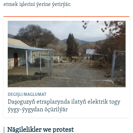
etmek işlerini ýerine ýetirýär.
DEGIŞLI MAGLUMAT
Daşoguzyň etraplarynda ilatyň elektrik togy
ýygy-ýygydan öçürilýär
Nägilelikler we protest