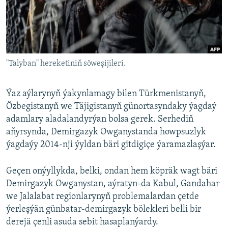
AÝ/AR-nyň ähli saýtlary
"Talyban" hereketiniň söweşijileri.
Ýaz aýlarynyň ýakynlamagy bilen Türkmenistanyň,
Özbegistanyň we Täjigistanyň günortasyndaky ýagdaý
adamlary aladalandyrýan bolsa gerek. Serhediň
aňyrsynda, Demirgazyk Owganystanda howpsuzlyk
ýagdaýy 2014-nji ýyldan bäri gitdigiçe ýaramazlaşýar.
Geçen onýyllykda, belki, ondan hem köpräk wagt bäri
Demirgazyk Owganystan, aýratyn-da Kabul, Gandahar
we Jalalabat regionlarynyň problemalardan çetde
ýerleşýän günbatar-demirgazyk bölekleri belli bir
derejä çenli asuda sebit hasaplanýardy.