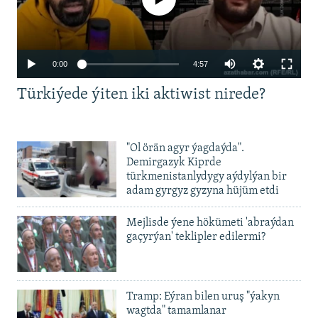
Auto
0:00
4:57
240p
Türkiýede ýiten iki aktiwist nirede?
360p
480p
Auto
240p
360p
480p
"Ol örän agyr ýagdaýda".
720p
Demirgazyk Kiprde
720p
1080p
türkmenistanlydygy aýdylýan bir
1080p
adam gyrgyz gyzyna hüjüm etdi
Mejlisde ýene hökümeti 'abraýdan
gaçyrýan' teklipler edilermi?
Tramp: Eýran bilen uruş "ýakyn
wagtda" tamamlanar