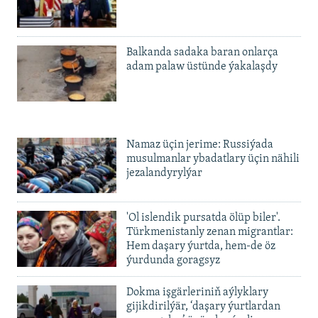
Balkanda sadaka baran onlarça
adam palaw üstünde ýakalaşdy
Namaz üçin jerime: Russiýada
musulmanlar ybadatlary üçin nähili
jezalandyrylýar
'Ol islendik pursatda ölüp biler'.
Türkmenistanly zenan migrantlar:
Hem daşary ýurtda, hem-de öz
ýurdunda goragsyz
Dokma işgärleriniň aýlyklary
gijikdirilýär, ‘daşary ýurtlardan