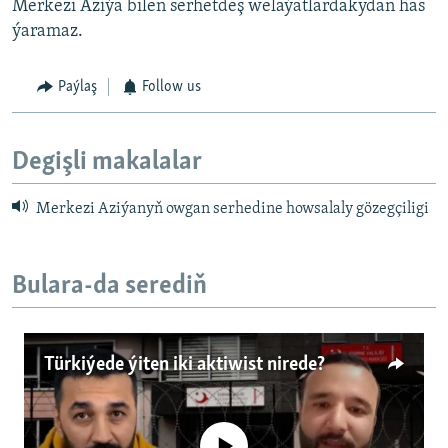
Merkezi Aziýa bilen serhetdeş welaýatlardakydan has
ýaramaz.
Paýlaş
Follow us
Degişli makalalar
Merkezi Aziýanyň owgan serhedine howsalaly gözegçiligi
Bulara-da serediň
Türkiýede ýiten iki aktiwist nirede?
No media source currently available