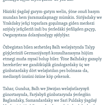
Häzirki ýagdaý garym-gatym welin, ýöne onuň basym
mundan hem ýaramazlaşmagy mümkin. Siriýadaky we
Yrakdaky jeňçi toparlara goşulmaga giden merkezi
aziýaly jeňçileriň indi bu ýerledäki ýeňlişden gaçyp,
Owganystana dolanýandygy aýdylýar.
Özbegistan bilen serhetdeş Balh welaýatynda Talyp
güýçleriniň Germaniýanyň konsulhanasyna hüjüm
etmegi muňa mysal bolup biler. Ýöne Balhdaky gazaply
hereketler we gandöküşlik gündogardaky üç we
günbatardaky dört welaýatdan pes bolmasa-da,
medianyň ünsüni özüne köp çekenok.
Tahar, Gunduz, Balh we Jöwzjan welaýatlarynyň
günortasynda, Farýabyň günbatarynda ýerleşýän
Baglandaky, Samandardaky we Sari Puldaky ýagdaý