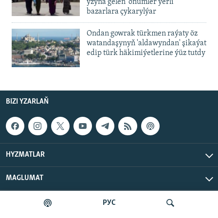
yzyna gelen’ önümler ýerli
bazarlara çykarylýar
Ondan gowrak türkmen raýaty öz
watandaşynyň 'aldawyndan' şikaýat
edip türk häkimiýetlerine ýüz tutdy
BIZI YZARLAŇ
HYZMATLAR
MAGLUMAT
РУС
Azat Ýewropa/Azatlyk Radiosy © 2026 RFE/RL, Inc. Ähli
hukuklar goralan.