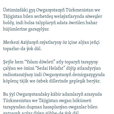
Üstümizdäki gyş Owganystanyň Türkmenistan we
Täjigistan bilen serhetdeş welaýatlarynda söweşler
boldy, indi bolsa talyplaryň adata öwrülen bahar
hüjümlerine garaşylýar.
Merkezi Aziýanyň raýatlaryny öz içine alýan jeňçi
toparlar-da ýok däl.
Şeýle hem “Yslam döwleti” atly toparyň tarapyny
çalýan we özüni “Sedai Helafat” diýip atlandyrýan
radiostansiýasy indi Owganystanyň demirgazygynda
köplenç täjik we özbek dillerinde gepleşik berýär.
Bu ýyl Owganystandaky käbir adamlaryň arasynda
Türkmenistan we Täjigistan owgan hökümeti
tarapyndan duşman hasaplanýan owganlar bilen
gatnaşyk açýar diýen şübhe-de ýok däl.