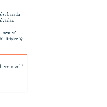
eler barada
lýarlar.
 ýanwaryň
ildirişler öý
 beremizok'