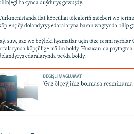
bilinjegi hakynda duýduryş gowuşdy.
Türkmenistanda ilat köpçüligi tölegleriň möçberi we jerim
köplenç öý dolandyryş edaralaryna baran wagtynda bilip ga
Jaý, suw, gaz we beýleki hyzmatlar üçin täze resmi nyrhlar
ortalarynda köpçülige mälim boldy. Hususan-da paýtagtda b
dolandyryş edaralarynda peýda boldy.
DEGIŞLI MAGLUMAT
'Gaz ölçeýjiňiz bolmasa resminama