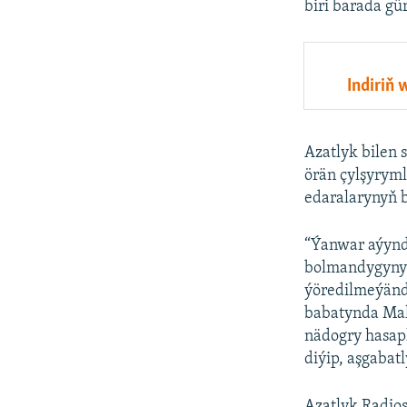
biri barada gü
Indiriň
Azatlyk bilen 
örän çylşyryml
edaralarynyň b
“Ýanwar aýynda
bolmandygyny 
ýöredilmeýänd
babatynda Mali
nädogry hasapl
diýip, aşgabatl
Azatlyk Radio