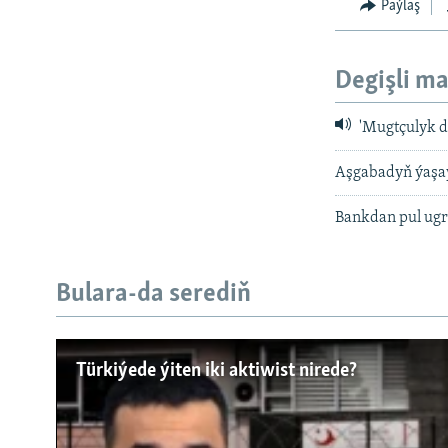
Paýlaş
Degişli ma
'Mugtçulyk dö
Aşgabadyň ýaşaý
Bankdan pul ugr
Bulara-da serediň
Русский
Türkiýede ýiten iki aktiwist nirede?
BIZI YZARLAŇ