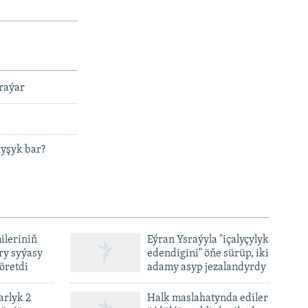
oraýar
nyşyk bar?
ileriniň
Eýran Ysraýyla "içalyçylyk
y syýasy
edendigini" öňe sürüp, iki
öretdi
adamy asyp jezalandyrdy
rlyk 2
Halk maslahatynda ediler