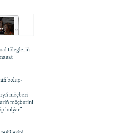
al tölegleriň
emagat
niň bolup-
aryň möçberi
leriň möçberini
öp bolýar”
eýjilerini