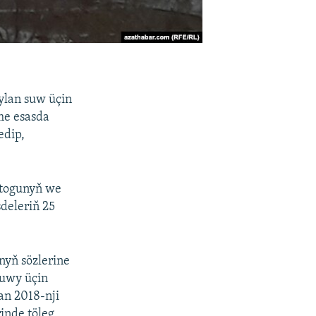
ylan suw üçin
me esasda
edip,
k togunyň we
deleriň 25
yň sözlerine
suwy üçin
an 2018-nji
inde töleg