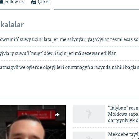
Follow us
Çap et
kalalar
wrüniň' suwy üçin ilata jerime salynýar, ýaşaýjylar resmi esas s
jylary suwuň 'mugt' döwri üçin jerimä sezewar edilýär
atmagyň we öýlerde ölçeýjileri oturtmagyň arasynda nähili bagla
"Talyban" resm
Moldowa sapar
dartgynlylyk d
Mekdebe taýýa