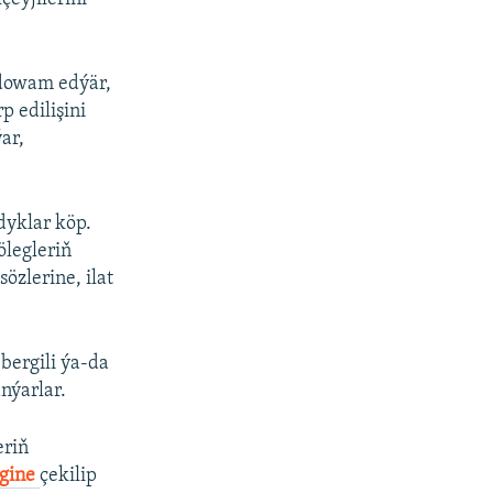
 dowam edýär,
 edilişini
ar,
dyklar köp.
ölegleriň
özlerine, ilat
bergili ýa-da
nýarlar.
eriň
igine
çekilip