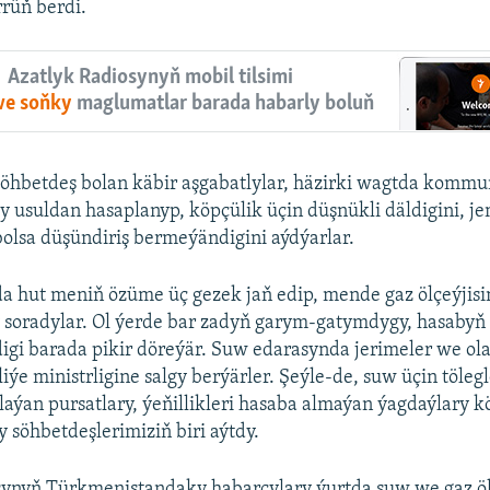
rrüň berdi.
Azatlyk Radiosynyň mobil tilsimi
 we soňky
maglumatlar barada habarly boluň
söhbetdeş bolan käbir aşgabatlylar, häzirki wagtda kommun
y usuldan hasaplanyp, köpçülik üçin düşnükli däldigini, j
olsa düşündiriş bermeýändigini aýdýarlar.
 hut meniň özüme üç gezek jaň edip, mende gaz ölçeýjisi
soradylar. Ol ýerde bar zadyň garym-gatymdygy, hasabyň
igi barada pikir döreýär. Suw edarasynda jerimeler we ol
ýe ministrligine salgy berýärler. Şeýle-de, suw üçin töleg
aýan pursatlary, ýeňillikleri hasaba almaýan ýagdaýlary k
y söhbetdeşlerimiziň biri aýtdy.
synyň Türkmenistandaky habarçylary ýurtda suw we gaz ölç