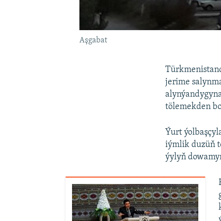
Aşgabat
Türkmenistand
jerime salynma
alynýandygyna 
tölemekden bo
Ýurt ýolbaşçyl
iýmlik duzüň t
ýylyň dowamynd