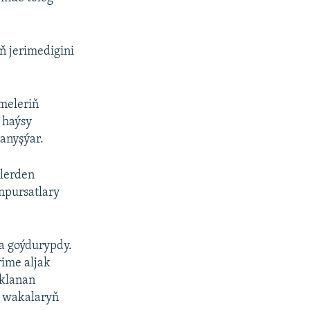
ň jerimedigini
imeleriň
 haýsy
anyşýar.
tlerden
npursatlary
da goýdurypdy.
rime aljak
yklanan
z wakalaryň