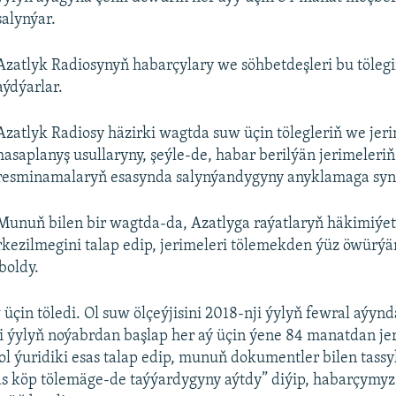
salynýar.
Azatlyk Radiosynyň habarçylary we söhbetdeşleri bu tölegi
aýdýarlar.
Azatlyk Radiosy häzirki wagtda suw üçin tölegleriň we jer
hasaplanyş usullaryny, şeýle-de, habar berilýän jerimeleriň
resminamalaryň esasynda salynýandygyny anyklamaga syn
Munuň bilen bir wagtda-da, Azatlyga raýatlaryň häkimiýe
kezilmegini talap edip, jerimeleri tölemekden ýüz öwürýä
boldy.
 üçin töledi. Ol suw ölçeýjisini 2018-nji ýylyň fewral aýyn
 ýylyň noýabrdan başlap her aý üçin ýene 84 manatdan je
ol ýuridiki esas talap edip, munuň dokumentler bilen tass
s köp tölemäge-de taýýardygyny aýtdy” diýip, habarçymy