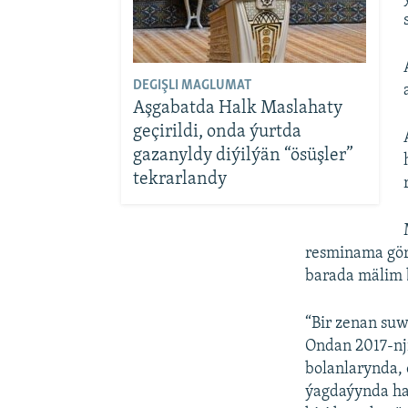
DEGIŞLI MAGLUMAT
Aşgabatda Halk Maslahaty
geçirildi, onda ýurtda
gazanyldy diýilýän “ösüşler”
tekrarlandy
resminama gör
barada mälim 
“Bir zenan suw
Ondan 2017-nji
bolanlarynda, 
ýagdaýynda ha