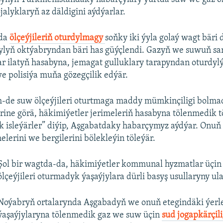
alyklaryň az däldigini aýdýarlar.
nda
ölçeýjileriň oturdylmagy
soňky iki ýyla golaý wagt bäri
lyň oktýabryndan bäri has güýçlendi. Gazyň we suwuň sarp
ar ilatyň hasabyna, jemagat gulluklary tarapyndan oturdylý
e polisiýa muňa gözegçilik edýär.
-de suw ölçeýjileri oturtmaga maddy mümkinçiligi bolma
irine görä, häkimiýetler jerimeleriň hasabyna tölenmedik t
 isleýärler” diýip, Aşgabatdaky habarçymyz aýdýar. Onuň s
elerini we bergilerini bölekleýin töleýär.
Şol bir wagtda-da, häkimiýetler kommunal hyzmatlar üçin 
ölçeýjileri oturmadyk ýaşaýjylara dürli basyş usullaryny ula
Noýabryň ortalarynda Aşgabadyň we onuň etegindäki ýerl
ýaşaýjylaryna tölenmedik gaz we suw üçin
sud jogapkärçil