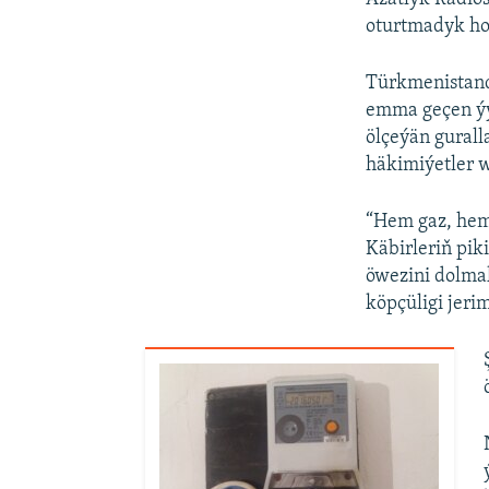
oturtmadyk hoj
Türkmenista
emma geçen ýy
ölçeýän gurall
häkimiýetler w
“Hem gaz, hem
Käbirleriň pik
öwezini dolmak
köpçüligi jerim