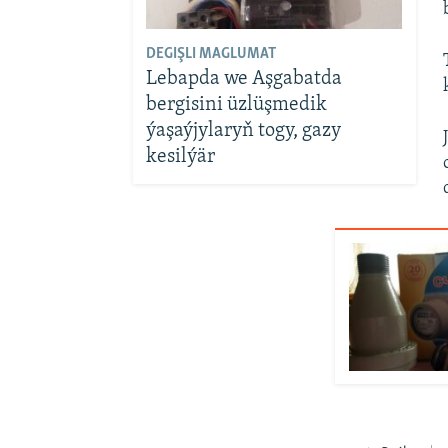
DEGIŞLI MAGLUMAT
Lebapda we Aşgabatda
bergisini üzlüşmedik
ýaşaýjylaryň togy, gazy
kesilýär