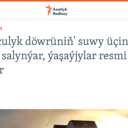
N
ulyk döwrüniň' suwy üçin 
 salynýar, ýaşaýjylar resmi
r