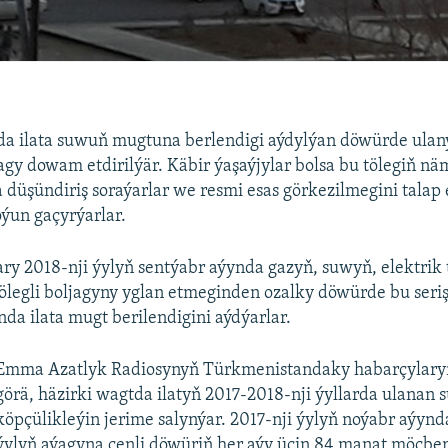
a ilata suwuň mugtuna berlendigi aýdylýan döwürde ulan
gy dowam etdirilýär. Käbir ýaşaýjylar bolsa bu tölegiň nä
düşündiriş soraýarlar we resmi esas görkezilmegini talap 
ýun gaçyrýarlar.
ary 2018-nji ýylyň sentýabr aýynda gazyň, suwyň, elektri
ölegli boljagyny yglan etmeginden ozalky döwürde bu seriş
a ilata mugt berilendigini aýdýarlar.
Emma Azatlyk Radiosynyň Türkmenistandaky habarçylaryn
görä, häzirki wagtda ilatyň 2017-2018-nji ýyllarda ulanan 
köpçülikleýin jerime salynýar. 2017-nji ýylyň noýabr aýynd
ýylyň aýagyna çenli döwüriň her aýy üçin 84 manat möçber