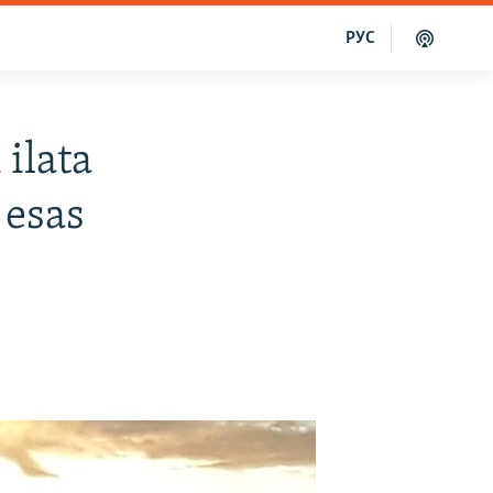
РУС
ilata
 esas