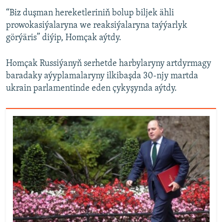
“Biz duşman hereketleriniň bolup biljek ähli
prowokasiýalaryna we reaksiýalaryna taýýarlyk
görýäris” diýip, Homçak aýtdy.
Homçak Russiýanyň serhetde harbylaryny artdyrmagy
baradaky aýyplamalaryny ilkibaşda 30-njy martda
ukrain parlamentinde eden çykyşynda aýtdy.