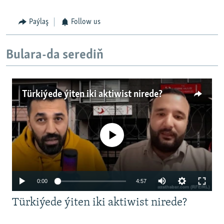
Paýlaş
Follow us
Bulara-da serediň
Türkiýede ýiten iki aktiwist nirede?
No media source currently available
Auto
0:00
4:57
240p
Türkiýede ýiten iki aktiwist nirede?
360p