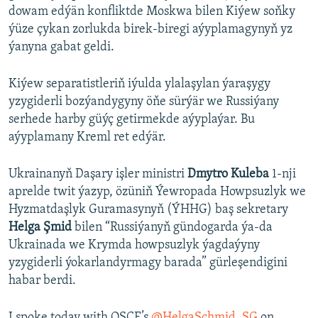
dowam edýän konfliktde Moskwa bilen Kiýew soňky
ýüze çykan zorlukda birek-biregi aýyplamagynyň yz
ýanyna gabat geldi.
Kiýew separatistleriň iýulda ylalaşylan ýaraşygy
yzygiderli bozýandygyny öňe sürýär we Russiýany
serhede harby güýç getirmekde aýyplaýar. Bu
aýyplamany Kreml ret edýär.
Ukrainanyň Daşary işler ministri
Dmytro Kuleba
1-nji
aprelde twit ýazyp, özüniň Ýewropada Howpsuzlyk we
Hyzmatdaşlyk Guramasynyň (ÝHHG) baş sekretary
Helga Şmid
bilen “Russiýanyň gündogarda ýa-da
Ukrainada we Krymda howpsuzlyk ýagdaýyny
yzygiderli ýokarlandyrmagy barada” gürleşendigini
habar berdi.
I spoke today with OSCE’s
@HelgaSchmid_SG
on