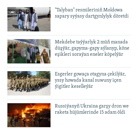
480p
Auto
240p
360p
480p
"Talyban" resmileriniň Moldowa
720p
sapary syýasy dartgynlylyk döretdi
720p
1080p
1080p
Mekdebe taýýarlyk 2 müň manada
düşýär, gapyma-gapy aýlanyp, köne
eşikleri soraýan eneler köpelýär
Esgerler gowaça otagyna çekilýär,
yssy howada kanal suwuny içen
ýigitler keselleýär
Russiýanyň Ukraina garşy dron we
raketa hüjümlerinde 15 adam öldi