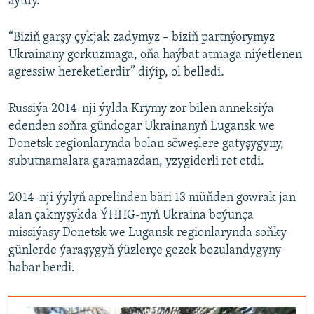
aýtdy.
“Biziň garşy çykjak zadymyz – biziň partnýorymyz
Ukrainany gorkuzmaga, oňa haýbat atmaga niýetlenen
agressiw hereketlerdir” diýip, ol belledi.
Russiýa 2014-nji ýylda Krymy zor bilen anneksiýa
edenden soňra gündogar Ukrainanyň Lugansk we
Donetsk regionlarynda bolan söweşlere gatyşygyny,
subutnamalara garamazdan, yzygiderli ret etdi.
2014-nji ýylyň aprelinden bäri 13 müňden gowrak jan
alan çaknyşykda ÝHHG-nyň Ukraina boýunça
missiýasy Donetsk we Lugansk regionlarynda soňky
günlerde ýaraşygyň ýüzlerçe gezek bozulandygyny
habar berdi.