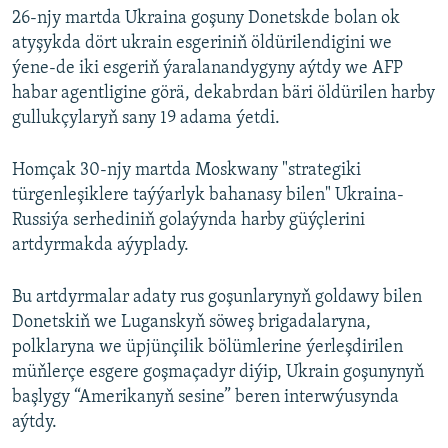
26-njy martda Ukraina goşuny Donetskde bolan ok
atyşykda dört ukrain esgeriniň öldürilendigini we
ýene-de iki esgeriň ýaralanandygyny aýtdy we AFP
habar agentligine görä, dekabrdan bäri öldürilen harby
gullukçylaryň sany 19 adama ýetdi.
Homçak 30-njy martda Moskwany "strategiki
türgenleşiklere taýýarlyk bahanasy bilen" Ukraina-
Russiýa serhediniň golaýynda harby güýçlerini
artdyrmakda aýyplady.
Bu artdyrmalar adaty rus goşunlarynyň goldawy bilen
Donetskiň we Luganskyň söweş brigadalaryna,
polklaryna we üpjünçilik bölümlerine ýerleşdirilen
müňlerçe esgere goşmaçadyr diýip, Ukrain goşunynyň
başlygy “Amerikanyň sesine” beren interwýusynda
aýtdy.