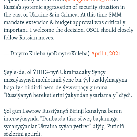
Russia’s systemic aggravation of security situation in
the east or Ukraine & in Crimea. At this time SMM
mandate extension & budget approval was critically
important. I welcome the decision. OSCE should closely
follow Russian moves.
— Dmytro Kuleba (@DmytroKuleba)
April 1, 2021
Şeýle-de, ol ÝHHG-nyň Ukrainadaky Synçy
missiýasynyň möhletiniň ýene bir ýyl uzaldylmagyna
hoşallyk bildirdi hem-de ýewropaçy gurama
“Russiýanyň hereketlerini ýakyndan yzarlamaly” diýdi.
Şol gün Lawrow Russiýanyň Birinji kanalyna beren
interwýusynda “Donbasda täze söweş başlamaga
synanyşýanlar Ukraina zyýan ýetirer” diýip, Putiniň
sözlerini getirdi.