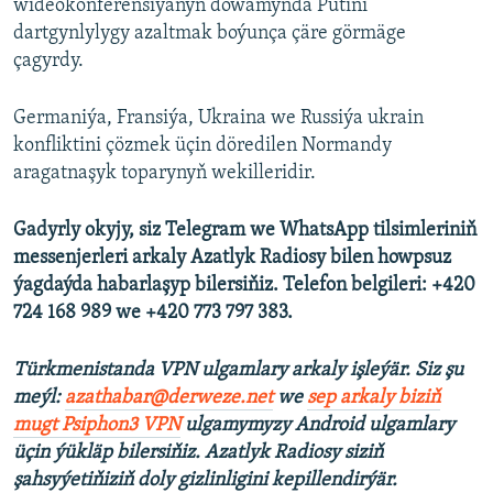
wideokonferensiýanyň dowamynda Putini
dartgynlylygy azaltmak boýunça çäre görmäge
çagyrdy.
Germaniýa, Fransiýa, Ukraina we Russiýa ukrain
konfliktini çözmek üçin döredilen Normandy
aragatnaşyk toparynyň wekilleridir.
Gadyrly okyjy, siz Telegram we WhatsApp tilsimleriniň
messenjerleri arkaly Azatlyk Radiosy bilen howpsuz
ýagdaýda habarlaşyp bilersiňiz. Telefon belgileri: +420
724 168 989 we +420 773 797 383.
Türkmenistanda VPN ulgamlary arkaly işleýär. Siz şu
meýl:
azathabar@derweze.net
we
sep arkaly biziň
mugt Psiphon3 VPN
ulgamymyzy Android ulgamlary
üçin ýükläp bilersiňiz. Azatlyk Radiosy siziň
şahsyýetiňiziň doly gizlinligini kepillendirýär.