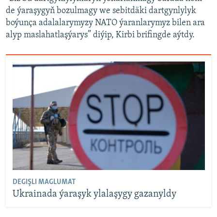
de ýaraşygyň bozulmagy we sebitdäki dartgynlylyk
boýunça adalalarymyzy NATO ýaranlarymyz bilen ara
alyp maslahatlaşýarys” diýip, Kirbi brifingde aýtdy.
DEGIŞLI MAGLUMAT
Ukrainada ýaraşyk ylalaşygy gazanyldy