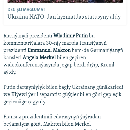
DEGIŞLI MAGLUMAT
Ukraina NATO-dan hyzmatdaş statusyny aldy
Russiýanyň prezidenti
Wladimir Putin
bu
kommentariýalara 30-njy martda Fransiýanyň
prezidenti
Emmanuel Makron
hem-de Germaniýanyň
kansleri
Angela Merkel
bilen geçiren
wideokonferensiýasynda jogap berdi diýip, Kreml
aýtdy.
Putin dartgynlylyk bilen bagly Ukrainany günäkärledi
we Kiýewi ýerli separatist güýçler bilen göni gepleşik
geçirmäge çagyrdy.
Fransuz prezidentiniň edarasynyň ýaýradan
beýanatyna görä, Makron bilen Merkel