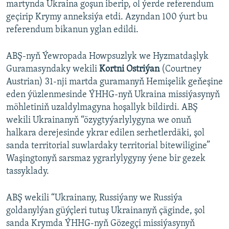
martynda Ukraina goşun iberip, ol ýerde referendum
geçirip Krymy anneksiýa etdi. Azyndan 100 ýurt bu
referendum bikanun yglan edildi.
ABŞ-nyň Ýewropada Howpsuzlyk we Hyzmatdaşlyk
Guramasyndaky wekili
Kortni Ostriýan
(Courtney
Austrian) 31-nji martda guramanyň Hemişelik geňeşine
eden ýüzlenmesinde ÝHHG-nyň Ukraina missiýasynyň
möhletiniň uzaldylmagyna hoşallyk bildirdi. ABŞ
wekili Ukrainanyň “özygtyýarlylygyna we onuň
halkara derejesinde ykrar edilen serhetlerdäki, şol
sanda territorial suwlardaky territorial bitewiligine”
Waşingtonyň sarsmaz ygrarlylygyny ýene bir gezek
tassyklady.
ABŞ wekili “Ukrainany, Russiýany we Russiýa
goldanylýan güýçleri tutuş Ukrainanyň çäginde, şol
sanda Krymda ÝHHG-nyň Gözegçi missiýasynyň