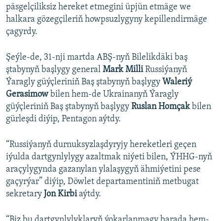
päsgelçiliksiz hereket etmegini üpjün etmäge we
halkara gözegçileriň howpsuzlygyny kepillendirmäge
çagyrdy.
Şeýle-de, 31-nji martda ABŞ-nyň Bilelikdäki baş
ştabynyň başlygy general
Mark Milli
Russiýanyň
Ýaragly güýçleriniň Baş ştabynyň başlygy
Waleriý
Gerasimow
bilen hem-de Ukrainanyň Ýaragly
güýçleriniň Baş ştabynyň başlygy
Ruslan Homçak
bilen
gürleşdi diýip, Pentagon aýtdy.
“Russiýanyň durnuksyzlaşdyryjy hereketleri geçen
iýulda dartgynlylygy azaltmak niýeti bilen, ÝHHG-nyň
araçylygynda gazanylan ylalaşygyň ähmiýetini pese
gaçyrýar” diýip, Döwlet departamentiniň metbugat
sekretary
Jon Kirbi
aýtdy.
“Biz bu dartgynlylyklaryň ýokarlanmagy barada hem-