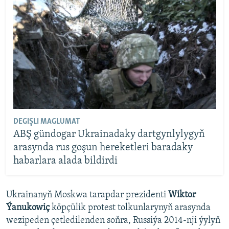
DEGIŞLI MAGLUMAT
ABŞ gündogar Ukrainadaky dartgynlylygyň
arasynda rus goşun hereketleri baradaky
habarlara alada bildirdi
Ukrainanyň Moskwa tarapdar prezidenti
Wiktor
Ýanukowiç
köpçülik protest tolkunlarynyň arasynda
wezipeden çetledilenden soňra, Russiýa 2014-nji ýylyň