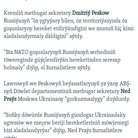
Kremliň metbugat sekretary
Dmitriý Peskow
Russiýanyň “öz ygtyýary bilen, öz territoriýasynda öz
goşunlaryny hereket etdirýändigini we munuň hiç kimi
aladalandyrmaly däldigini” aýtdy.
“Biz NATO goşunlarynyň Russiýanyň serhediniň
töwereginde güýçlendirýän hereketinden seresap
bolmaly” diýip, ol žurnalistlere aýtdy.
Lawrowyň we Peskowyň beýanatlarynyň yz ýany ABŞ-
nyň Döwlet departamentiniň metbugat sekretary
Ned
Praýs
Moskwa Ukrainany “gorkuzmazlygy” duýdurdy.
“Soňky döwürde Russiýanyň gündogar Ukrainadaky
agressiw we meçew beriji hereketleriniň möwjemegi
bizi aladalandyrýar” diýip, Ned Praýs žurnalistlere