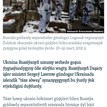
AÝ/AR-nyň ähli saýtlary
Russiýa goldawly separatistler gündogar Lugansk regionynyň
Žolobok obasynda ukrain güýçleri bilen aradaky aragatnaşyk
çyzygyna golaý ýerleşýän ýerde. 23-nji mart, 2021 ý.
Ukraina Russiýanyň umumy serhede goşun
ýygnaýandygyny öňe sürýän wagty, Russiýanyň Daşary
işler ministri Sergeý Lawrow gündogar Ukrainada
islendik “täze söweş” synanyşygynyň bu ýurdy ýok
etjekdigini duýdurdy.
Täze howp ukrain hökümet güýçleri bilen Russiýa
goldawly separatistleriň arasynda birnäçe ýyl bäri