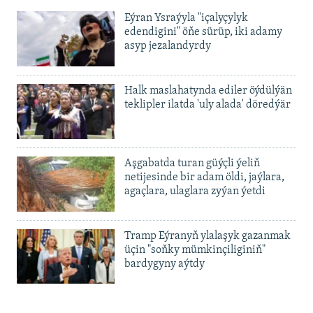
Eýran Ysraýyla "içalyçylyk
edendigini" öňe sürüp, iki adamy
asyp jezalandyrdy
Halk maslahatynda ediler öýdülýän
teklipler ilatda 'uly alada' döredýär
Aşgabatda turan güýçli ýeliň
netijesinde bir adam öldi, jaýlara,
agaçlara, ulaglara zyýan ýetdi
Tramp Eýranyň ylalaşyk gazanmak
üçin "soňky mümkinçiliginiň"
bardygyny aýtdy