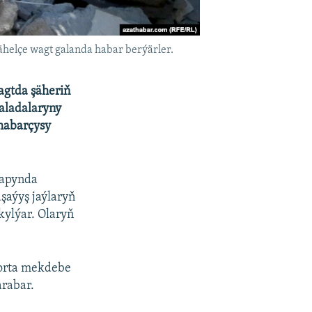
helçe wagt galanda habar berýärler.
agtda şäheriň
aladalaryny
habarçysy
rapynda
aşaýyş jaýlaryň
kylýar. Olaryň
 orta mekdebe
arabar.