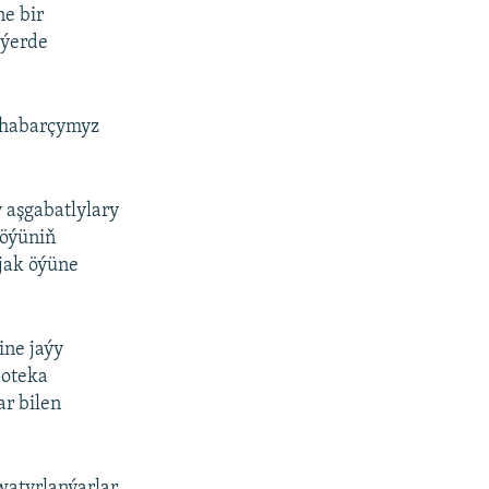
e bir
 ýerde
y habarçymyz
 aşgabatlylary
 öýüniň
jak öýüne
ine jaýy
poteka
ar bilen
watyrlanýarlar.