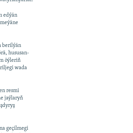
am edýän
ermeýäne
 berilýän
rä, hususan-
m öýleriň
riljegi wada
en resmi
e jaýlaryň
aşdyryş
na geçilmegi