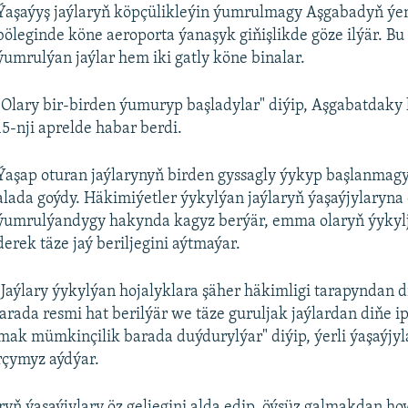
Ýaşaýyş jaýlaryň köpçülikleýin ýumrulmagy Aşgabadyň ýen
böleginde köne aeroporta ýanaşyk giňişlikde göze ilýär. Bu
ýumrulýan jaýlar hem iki gatly köne binalar.
"Olary bir-birden ýumuryp başladylar" diýip, Aşgabatdak
15-nji aprelde habar berdi.
Ýaşap oturan jaýlarynyň birden gyssagly ýykyp başlanmagy
alada goýdy. Häkimiýetler ýykylýan jaýlaryň ýaşaýjylaryna
ýumrulýandygy hakynda kagyz berýär, emma olaryň ýykyl
derek täze jaý beriljegini aýtmaýar.
"Jaýlary ýykylýan hojalyklara şäher häkimligi tarapyndan d
rada resmi hat berilýär we täze guruljak jaýlardan diňe i
mak mümkinçilik barada duýdurylýar" diýip, ýerli ýaşaýjyl
rçymyz aýdýar.
ryň ýaşaýjylary öz geljegini alda edip, öýsüz galmakdan ho