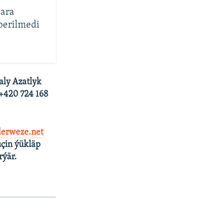
lara
berilmedi
aly Azatlyk
 +420 724 168
erweze.net
çin ýükläp
rýär.