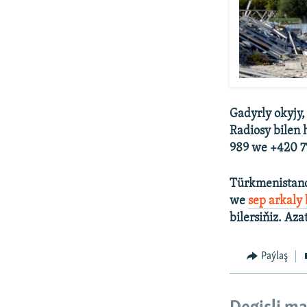
Gadyrly okyjy,
Radiosy bilen 
989 we +420 77
Türkmenistand
we
sep arkaly
bilersiňiz. Aza
Paýlaş