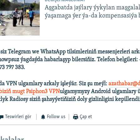
Aşgabatda jaýlary ýykylan maşgala
ýaşamaga ýer ýa-da kompensasiýa 
 siz Telegram we WhatsApp tilsimleriniň messenjerleri ark
howpsuz ýagdaýda habarlaşyp bilersiňiz. Telefon belgileri:
3 797 383.
a VPN ulgamlary arkaly işleýär. Siz şu meýl:
azathabar@d
 biziň mugt Psiphon3 VPN
ulgamymyzy Android ulgamlary ü
tlyk Radiosy siziň şahsyýetiňiziň doly gizlinligini kepillendi
Teswirleri gör
Follow us
Çap et