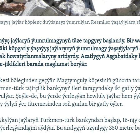
yş jaýlar köplenç duýdansyz ýumrulýar. Resmiler ýaşaýjylara sä
aýyş jaýlaryň ýumrulmagynyň täze tapgyry başlandy. Bir w
äki köpgatly ýaşaýyş jaýlarynyň ýumrulmagy ýaşaýjylaryň 
ak howatyrlanmalaryny artdyrdy. Azatlygyň Aşgabatdaky 
-jiklikleri barada maglumat berýär.
kezi böleginden geçýän Magtymguly köçesiniň günorta ta
men-türk täjirçilik bankynyň ileri tarapyndaky iki gatly ý
ulýar. Şeýle-de, bu ýerde ýerleşýän howluly jaýlar hem ýy
y ýylyň ýer titremesinden soň gurlan bir gatly öýler.
kylýan jaýlaryň Türkmen-türk bankyndan başlap, 16-njy
 ýerleşýändigini aýdýar. Bu aralygyň uzynlygy 350 metre b