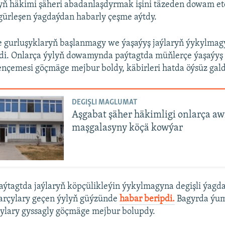
yň häkimi şäheri abadanlaşdyrmak işini täzeden dowam etd
gürleşen ýagdaýdan habarly çeşme aýtdy.
e gurluşyklaryň başlanmagy we ýaşaýyş jaýlaryň ýykylmag
di. Onlarça ýylyň dowamynda paýtagtda müňlerçe ýaşaýyş 
nçemesi göçmäge mejbur boldy, käbirleri hatda öýsüz gald
DEGIŞLI MAGLUMAT
Aşgabat şäher häkimligi onlarça aw
maşgalasyny köçä kowýar
ýtagtda jaýlaryň köpçülikleýin ýykylmagyna degişli ýagd
arçylary geçen ýylyň güýzünde
habar beripdi.
Bagyrda ýu
jylary gyssagly göçmäge mejbur bolupdy.