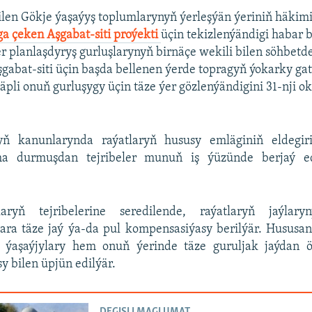
len Gökje ýaşaýyş toplumlarynyň ýerleşýän ýeriniň häkimiý
a çeken Aşgabat-siti proýekti
üçin tekizlenýändigi habar b
r planlaşdyryş gurluşlarynyň birnäçe wekili bilen söhbetd
gabat-siti üçin başda bellenen ýerde topragyň ýokarky g
pli onuň gurluşygy üçin täze ýer gözlenýändigini 31-nji o
ň kanunlarynda raýatlaryň hususy emläginiň eldegiri
ma durmuşdan tejribeler munuň iş ýüzünde berjaý ed
laryň tejribelerine seredilende, raýatlaryň jaýlar
ara täze jaý ýa-da pul kompensasiýasy berilýär. Hususa
ň ýaşaýjylary hem onuň ýerinde täze guruljak jaýdan 
 bilen üpjün edilýär.
DEGIŞLI MAGLUMAT