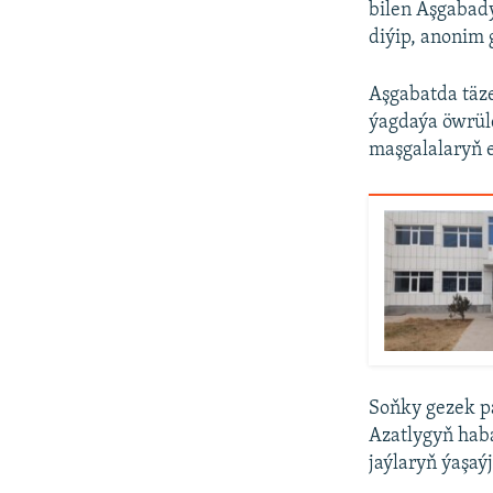
bilen Aşgabad
diýip, anonim 
Aşgabatda täz
ýagdaýa öwrül
maşgalalaryň e
Soňky gezek pa
Azatlygyň hab
jaýlaryň ýaşaý