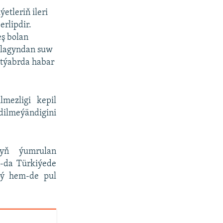
etleriň ileri
erlipdir.
eş bolan
atlagyndan suw
ktýabrda habar
lmezligi kepil
ilmeýändigini
ynyň ýumrulan
n-da Türkiýede
öý hem-de pul