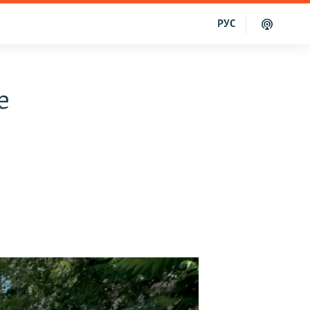
РУС
e