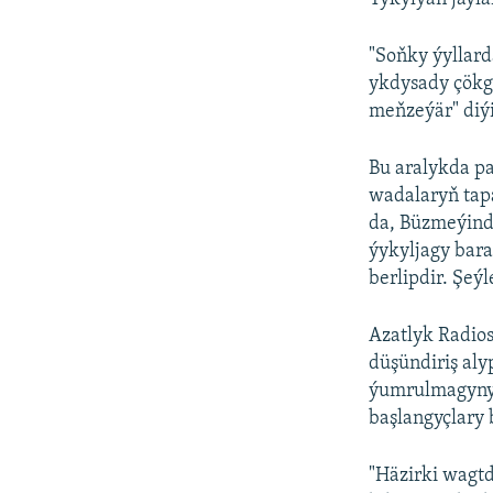
"Soňky ýyllard
ykdysady çökgü
meňzeýär" diýi
Bu aralykda pa
wadalaryň tap
da, Büzmeýind
ýykyljagy bara
berlipdir. Şeý
Azatlyk Radio
düşündiriş al
ýumrulmagynyň
başlangyçlary 
"Häzirki wagtd