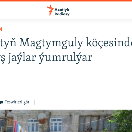
N
gtyň Magtymguly köçesind
ş jaýlar ýumrulýar
Teswirleri gör