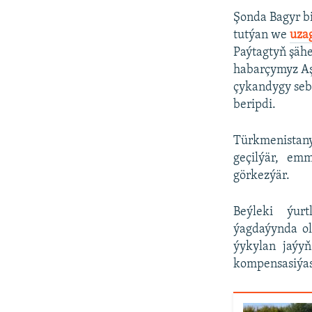
Şonda Bagyr bi
tutýan we
uzag
Paýtagtyň şähe
habarçymyz Aş
çykandygy sebä
beripdi.
Türkmenistany
geçilýär, em
görkezýär.
Beýleki ýurt
ýagdaýynda ol
ýykylan jaýy
kompensasiýasy