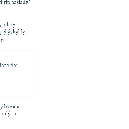
irip başlady"
y adaty
jaý ýykyldy,
y.
iatorlar
aý barada
mrulýan