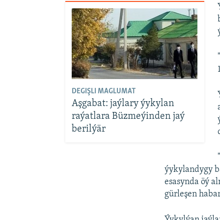
DEGIŞLI MAGLUMAT
Aşgabat: jaýlary ýykylan
raýatlara Büzmeýinden jaý
berilýär
ýykylandygy ba
esasynda öý al
gürleşen haba
Ýykylýan jaýla