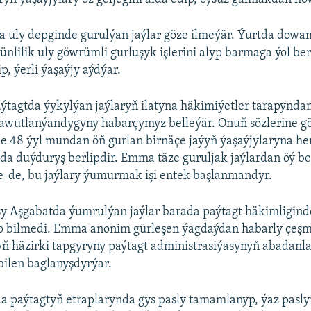
a uly depginde gurulýan jaýlar göze ilmeýär. Ýurtda dow
nlilik uly göwrümli gurluşyk işlerini alyp barmaga ýol b
p, ýerli ýaşaýjy aýdýar.
ýtagtda ýykylýan jaýlaryň ilatyna häkimiýetler tarapyndan
awutlanýandygyny habarçymyz belleýär. Onuň sözlerine gö
e 48 ýyl mundan öň gurlan birnäçe jaýyň ýaşaýjylaryna he
da duýduryş berlipdir. Emma täze guruljak jaýlardan öý be
le-de, bu jaýlary ýumurmak işi entek başlanmandyr.
sy Aşgabatda ýumrulýan jaýlar barada paýtagt häkimligind
yp bilmedi. Emma anonim gürleşen ýagdaýdan habarly çeşm
 häzirki tapgyryny paýtagt administrasiýasynyň abadanl
bilen baglanyşdyrýar.
a paýtagtyň etraplarynda gys pasly tamamlanyp, ýaz pasly