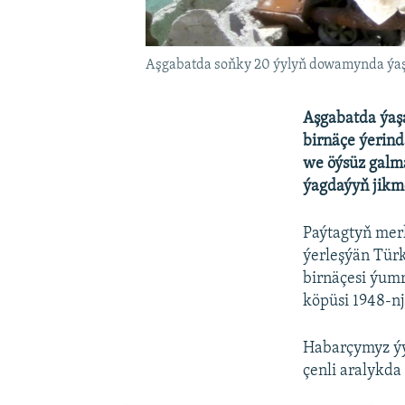
Aşgabatda soňky 20 ýylyň dowamynda ýaşaý
Aşgabatda ýaş
birnäçe ýerind
we öýsüz galm
ýagdaýyň jikme
Paýtagtyň mer
ýerleşýän Türk
birnäçesi ýumr
köpüsi 1948-nj
Habarçymyz ýy
çenli aralykda