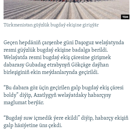
AÝ/AR-nyň ähli saýtlary
Türkmenistan güýzlük bugdaý ekişine girişýär
Geçen hepdäniň çarşenbe güni Daşoguz welaýatynda
resmi güýzlük bugdaý ekişine badalga berildi.
Welaýatda resmi bugdaý ekiş çäresine girişmek
dabarasy Gubadag etrabynyň Gökçäge daýhan
birleşiginiň ekin meýdanlarynda geçirildi.
“Bu dabara göz üçin geçirilen galp bugdaý ekiş çäresi
boldy” diýip, Azatlygyň welaýatdaky habarçysy
maglumat berýär.
“Bugdaý suw içmedik ýere ekildi” diýip, habarçy ekişiň
galp häsiýetine üns çekdi.