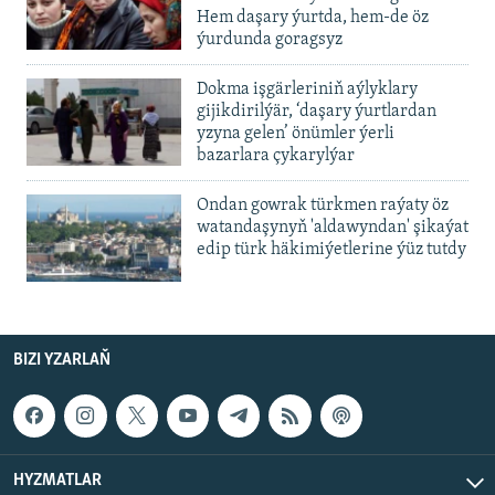
Hem daşary ýurtda, hem-de öz
ýurdunda goragsyz
Dokma işgärleriniň aýlyklary
gijikdirilýär, ‘daşary ýurtlardan
yzyna gelen’ önümler ýerli
bazarlara çykarylýar
Ondan gowrak türkmen raýaty öz
watandaşynyň 'aldawyndan' şikaýat
edip türk häkimiýetlerine ýüz tutdy
BIZI YZARLAŇ
HYZMATLAR