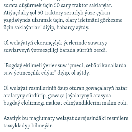
surata düşürmek üçin 50 sany traktor saklanýar.
Ätiýaçdaky şol 50 traktory zerurlyk ýüze çykan
ýagdaýynda ulanmak üçin, olary işletmäni görkezme
üçin saklaýarlar” diýip, habarçy aýtdy.
Ol welaýatyň ekerançylyk ýerlerinde suwaryş
suwlarynyň ýetmezçiligi barada gürrüň berdi.
“Bugdaý ekilmeli ýerler suw içmedi, sebäbi kanallarda
suw ýetmezçilik edýär” diýip, ol aýtdy.
Ol welaýat resmileriniň ösüp oturan gowaçalaryň hatar
aralaryny sürdürip, gowaça joýalarynyň arasyna
bugdaý ekdirmegi maksat edinýändiklerini mälim etdi.
Azatlyk bu maglumaty welaýat derejesindäki resmilere
tassykladyp bilmeýär.