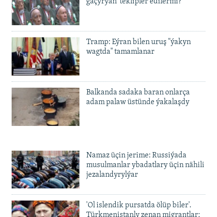
gaçyrýan' teklipler edilermi?
Tramp: Eýran bilen uruş "ýakyn
wagtda" tamamlanar
Balkanda sadaka baran onlarça
adam palaw üstünde ýakalaşdy
Namaz üçin jerime: Russiýada
musulmanlar ybadatlary üçin nähili
jezalandyrylýar
'Ol islendik pursatda ölüp biler'.
Türkmenistanly zenan migrantlar: