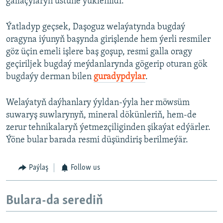
gallaçylaryň üstüne ýüklenildi.
Ýatladyp geçsek, Daşoguz welaýatynda bugdaý
oragyna iýunyň başynda girişlende hem ýerli resmiler
göz üçin emeli işlere baş goşup, resmi galla oragy
geçiriljek bugdaý meýdanlarynda gögerip oturan gök
bugdaýy derman bilen
guradypdylar
.
Welaýatyň daýhanlary ýyldan-ýyla her möwsüm
suwaryş suwlarynyň, mineral dökünleriň, hem-de
zerur tehnikalaryň ýetmezçiliginden şikaýat edýärler.
Ýöne bular barada resmi düşündiriş berilmeýär.
Paýlaş
Follow us
Bulara-da serediň