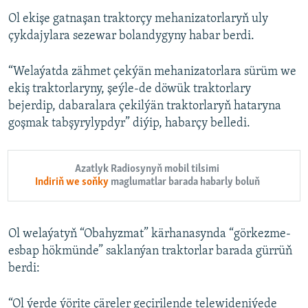
Ol ekişe gatnaşan traktorçy mehanizatorlaryň uly
çykdajylara sezewar bolandygyny habar berdi.
“Welaýatda zähmet çekýän mehanizatorlara sürüm we
ekiş traktorlaryny, şeýle-de döwük traktorlary
bejerdip, dabaralara çekilýän traktorlaryň hataryna
goşmak tabşyrylypdyr” diýip, habarçy belledi.
Azatlyk Radiosynyň mobil tilsimi
Indiriň we soňky
maglumatlar barada habarly boluň
Ol welaýatyň “Obahyzmat” kärhanasynda “görkezme-
esbap hökmünde” saklanýan traktorlar barada gürrüň
berdi:
“Ol ýerde ýörite çäreler geçirilende telewideniýede