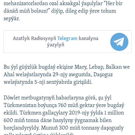
mehanizatorlardan ozal aksakgal ýaşulylar “Her bir
dänäň müň bolsun!” diýip, dileg edip ýere tohum
sepýär.
Azatlyk Radiosynyň
Telegram
kanalyna
ýazylyň
Bu ýyl güýzlük bugdaý ekişine Mary, Lebap, Balkan we
Ahal welaýatlarynda 29-njy awgustda, Daşoguz
welaýatynda 5-nji sentýabrda girişildi.
Döwlet metbugatynyň habarlaryna görä, şu ýyl
Türkmenistan boýunça 760 müň gektar ýere bugdaý
ekildi. Türkmen gallaçylary 2019-njy ýylda 1 million
600 müň tonna däne hasylyny ýygnamak bilen
borçlandyryldy. Munuň 300 müň tonnasy daşoguzly