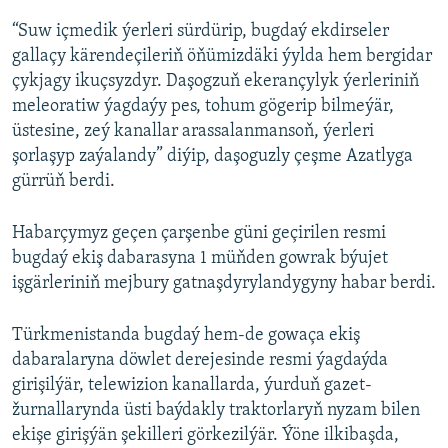
“Suw içmedik ýerleri sürdürip, bugdaý ekdirseler
gallaçy kärendeçileriň öňümizdäki ýylda hem bergidar
çykjagy ikuçsyzdyr. Daşogzuň ekerançylyk ýerleriniň
meleoratiw ýagdaýy pes, tohum gögerip bilmeýär,
üstesine, zeý kanallar arassalanmansoň, ýerleri
şorlaşyp zaýalandy” diýip, daşoguzly çeşme Azatlyga
gürrüň berdi.
Habarçymyz geçen çarşenbe güni geçirilen resmi
bugdaý ekiş dabarasyna 1 müňden gowrak býujet
işgärleriniň mejbury gatnaşdyrylandygyny habar berdi.
Türkmenistanda bugdaý hem-de gowaça ekiş
dabaralaryna döwlet derejesinde resmi ýagdaýda
girişilýär, telewizion kanallarda, ýurduň gazet-
žurnallarynda üsti baýdakly traktorlaryň nyzam bilen
ekişe girişýän şekilleri görkezilýär. Ýöne ilkibaşda,