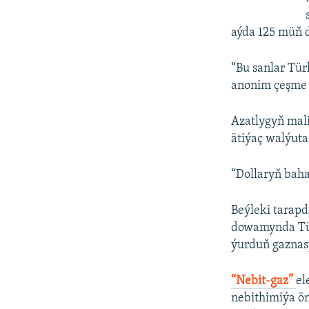
aýda 125 müň d
“Bu sanlar Tür
anonim çeşme 
Azatlygyň mal
ätiýaç walýuta
“Dollaryň baha
Beýleki tarapd
dowamynda Tür
ýurduň gaznasy
“Nebit-gaz”
el
nebithimiýa ön