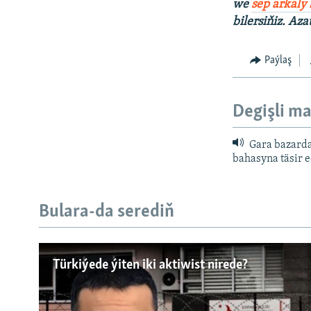
we
sep arkaly
bilersiňiz. Aza
Paýlaş
Degişli ma
Gara bazarda
bahasyna täsir 
Bulara-da serediň
Türkiýede ýiten iki aktiwist nirede?