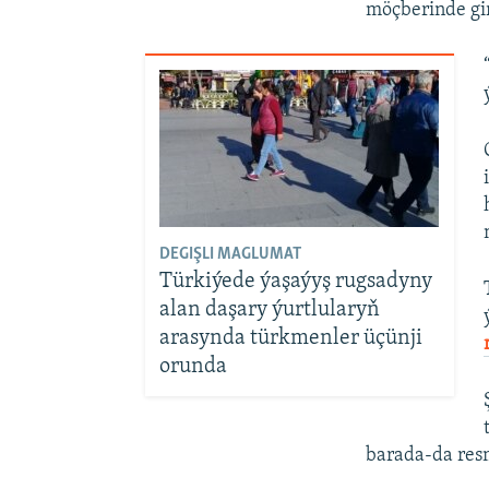
möçberinde gir
DEGIŞLI MAGLUMAT
Türkiýede ýaşaýyş rugsadyny
alan daşary ýurtlularyň
arasynda türkmenler üçünji
orunda
barada-da resm