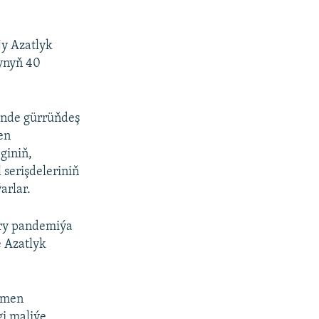
jy Azatlyk
synyň 40
inde gürrüňdeş
en
giniň,
serişdeleriniň
arlar.
ary pandemiýa
e Azatlyk
kmen
gi maliýe