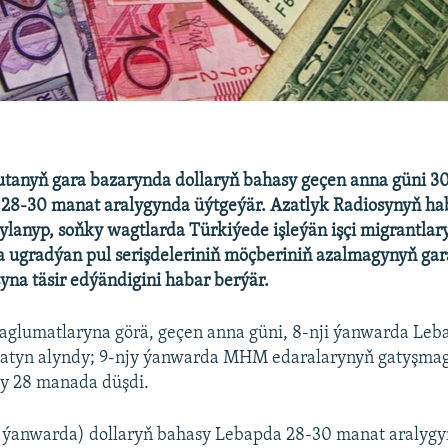
tanyň gara bazarynda dollaryň bahasy geçen anna güni 
l 28-30 manat aralygynda üýtgeýär. Azatlyk Radiosynyň hab
ylanyp, soňky wagtlarda Türkiýede işleýän işçi migrantlar
 ugradýan pul serişdeleriniň möçberiniň azalmagynyň gar
yna täsir edýändigini habar berýär.
glumatlaryna görä, geçen anna güni, 8-nji ýanwarda Leba
atyn alyndy; 9-njy ýanwarda MHM edaralarynyň gatyşmag
sy 28 manada düşdi.
ji ýanwarda) dollaryň bahasy Lebapda 28-30 manat aralyg