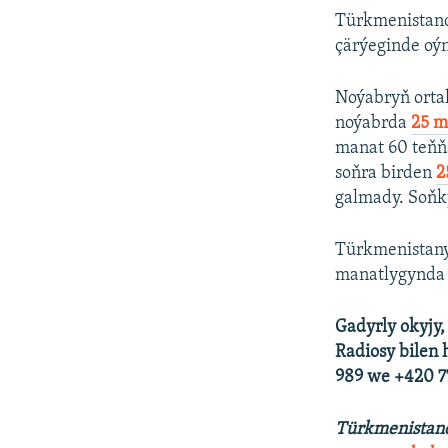
Türkmenistand
çärýeginde oýn
Noýabryň ortal
noýabrda
25 m
manat 60 teňňä
soňra birden
2
galmady. Soňk
Türkmenistanyň
manatlygynda 
Gadyrly okyjy,
Radiosy bilen 
989 we +420 77
Türkmenistanda