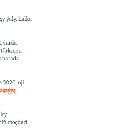
şy ýaly, halka
ň ýurda
, türkmen
y barada
e 2020-nji
aşaýyş
aky
niň möçberi