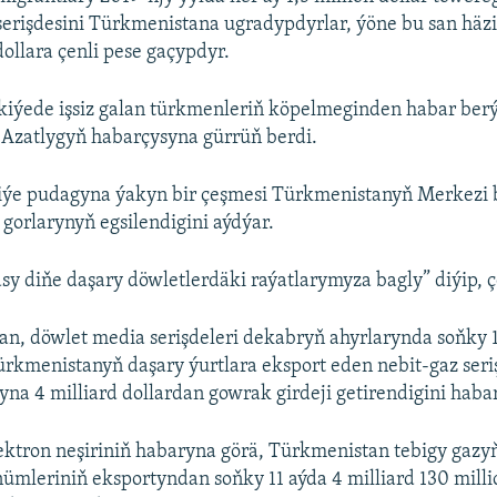
serişdesini Türkmenistana ugradypdyrlar, ýöne bu san häzi
ollara çenli pese gaçypdyr.
kiýede işsiz galan türkmenleriň köpelmeginden habar berý
Azatlygyň habarçysyna gürrüň berdi.
iýe pudagyna ýakyn bir çeşmesi Türkmenistanyň Merkezi
 gorlarynyň egsilendigini aýdýar.
sy diňe daşary döwletlerdäki raýatlarymyza bagly” diýip, 
an, döwlet media serişdeleri dekabryň ahyrlarynda soňky 
kmenistanyň daşary ýurtlara eksport eden nebit-gaz seri
na 4 milliard dollardan gowrak girdeji getirendigini habar
ektron neşiriniň habaryna görä, Türkmenistan tebigy gazy
ümleriniň eksportyndan soňky 11 aýda 4 milliard 130 milli