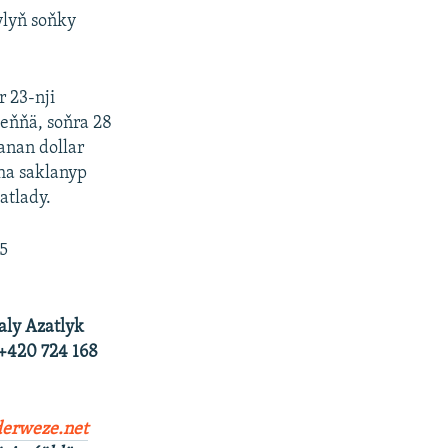
ylyň soňky
 23-nji
teňňä, soňra 28
anan dollar
ha saklanyp
atlady.
,5
aly Azatlyk
 +420 724 168
erweze.net