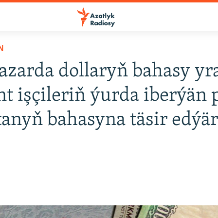
N
azarda dollaryň bahasy yr
t işçileriň ýurda iberýän 
anyň bahasyna täsir edýä