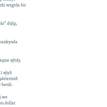
rki wagtda bir
är” diýip,
 bankynda
çeşme aýtdy.
11 aýyň
şdeleriniň
 berdi.
ň we
on dollar