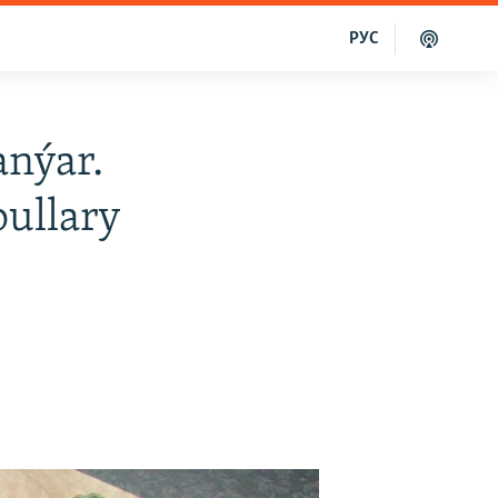
РУС
anýar.
pullary
r