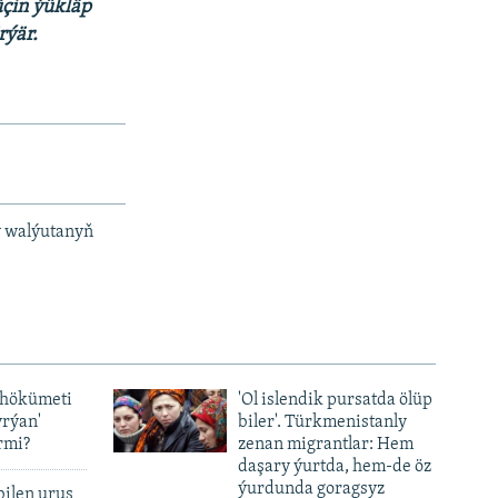
çin ýükläp
rýär.
y walýutanyň
 hökümeti
'Ol islendik pursatda ölüp
yrýan'
biler'. Türkmenistanly
rmi?
zenan migrantlar: Hem
daşary ýurtda, hem-de öz
ýurdunda goragsyz
bilen uruş