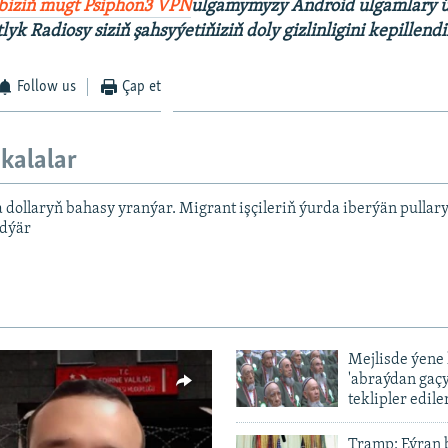
 biziň mugt Psiphon3 VPN
ulgamymyzy Android ulgamlary ü
tlyk Radiosy siziň şahsyýetiňiziň doly gizlinligini kepillendi
Follow us
Çap et
kalalar
 dollaryň bahasy yranýar. Migrant işçileriň ýurda iberýän pullar
edýär
Mejlisde ýene
'abraýdan gaç
teklipler edile
Tramp: Eýran 