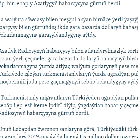
ip, bir lebaply Azatlygyň habarçysyna gürrüň berdi.
 walýuta söwdasy bilen meşgullanýan birnäçe ýerli ýaşaý
barçysy bilen gürrüňdeşlikde gara bazarda dollaryň baha
ýokarlanmagyna garaşylýandygyny aýtdy.
Azatlyk Radiosynyň habarçysy bilen atlandyrylmazlyk şert
bolan ýerli çeşmeler gara bazarda dollaryň bahasynyň bird
ýokarlanmagyna ýurtda ätiýaç walýuta gorlarynyň peselme
Türkiýede işleýän türkmenistanlylaryň ýurda ugradýan pul 
möçberiniň juda pese gaçmagynyň sebäp bolandygyny aýdý
“Türkmenistanly migrantlaryň Türkiýeden ugradýan pull
sebäpli ep-esli kemelipdir” diýip, ýagdaýdan habarly çeşm
Radiosynyň habarçysyna gürrüň berdi.
Onuň Lebapdan öwrenen sanlaryna görä, Türkiýedäki tür
migrantlary 2019-njy ýylda her aý 1,5 million dollar töwere