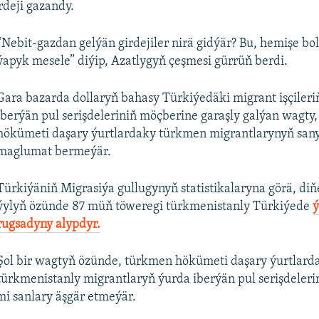
deji gazandy.
“Nebit-gazdan gelýän girdejiler nirä gidýär? Bu, hemişe bol
ýapyk mesele” diýip, Azatlygyň çeşmesi gürrüň berdi.
Gara bazarda dollaryň bahasy Türkiýedäki migrant işçileri
iberýän pul serişdeleriniň möçberine garaşly galýan wagty
hökümeti daşary ýurtlardaky türkmen migrantlarynyň san
maglumat bermeýär.
Türkiýäniň Migrasiýa gullugynyň statistikalaryna görä, diň
ýylyň özünde 87 müň töweregi türkmenistanly Türkiýede
ý
rugsadyny alypdyr.
Şol bir wagtyň özünde, türkmen hökümeti daşary ýurtlard
türkmenistanly migrantlaryň ýurda iberýän pul serişdeleri
i sanlary äşgär etmeýär.