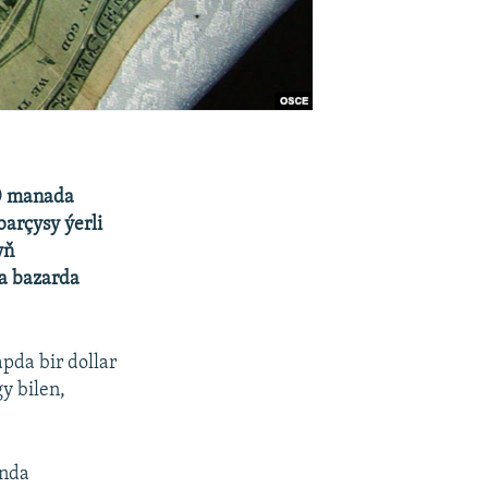
30 manada
arçysy ýerli
yň
a bazarda
pda bir dollar
y bilen,
ynda