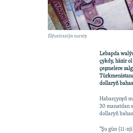
Illýustrasiýa suraty
Lebapda walýu
çykdy, häzir o
çeşmelere salg
Türkmenistana
dollaryň bahas
Habarçynyň ma
30 manatdan s
dollaryň baha
“Şu gün (11-n