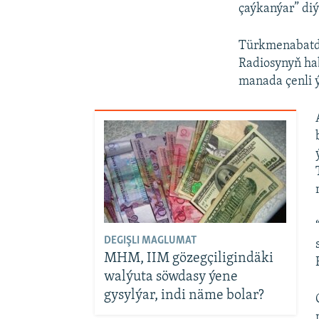
çaýkanýar” diý
Türkmenabatda
Radiosynyň ha
manada çenli 
DEGIŞLI MAGLUMAT
MHM, IIM gözegçiligindäki
walýuta söwdasy ýene
gysylýar, indi näme bolar?