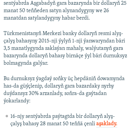
sentýabrda Aşgabadyň gara bazarynda bir dollaryň 25
manat 50 teňňeden satyn alynandygyny we 26
manatdan satylandygyny habar berdi.
Türkmenistanyň Merkezi banky dollaryň resmi alyş-
çalyş bahasyny 2015-nji ýylyň 1-nji ýanwaryndan bäri
3,5 manatlygynda saklaýan mahaly, walýutanyň gara
bazarynda dollaryň bahasy birnäçe ýyl bäri durnuksyz
bolmagynda galýar.
Bu durnuksyz ýagdaý soňky üç hepdäniň dowamynda
has-da güýçlenip, dollaryň gara bazardaky nyrhy
duýdansyz 30% arzanlady, soňra-da gaýtadan
ýokarlandy:
16-njy sentýabrda paýtagtda bir dollaryň alyş-
çalyş bahasy 28 manat 50 teňňä çenli
aşaklady.