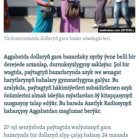
AÝ/AR-nyň ähli saýtlary
Türkmenistanda dollaryň gara bazar söwdagärleri.
Aşgabatda dollaryň gara bazardaky nyrhy ýene belli bir
derejede arzanlap, durnuksyzlygyny saklaýar. Şol bir
wagtda, paýtagtyň bazarlarynda azyk we senagat
harytlarynyň bahalary gymmatlygyna galýar. Bu
aralykda, paýtagtyň häkimiýetleri subsidirilenen azyk
önümlerini almak isleýän raýatlardan öý kitapçasynyň
nusgasyny talap edýär. Bu barada Azatlyk Radiosynyň
habarçysy Aşgabatdan maglumat berýär.
27-nji sentýabrda paýtagtda walýutanyň gara
bazarynda bir dollaryň alyş-çalyş bahasy 24 manada