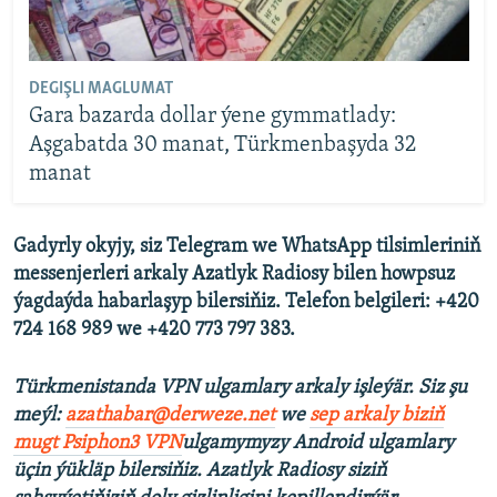
DEGIŞLI MAGLUMAT
Gara bazarda dollar ýene gymmatlady:
Aşgabatda 30 manat, Türkmenbaşyda 32
manat
Gadyrly okyjy, siz Telegram we WhatsApp tilsimleriniň
messenjerleri arkaly Azatlyk Radiosy bilen howpsuz
ýagdaýda habarlaşyp bilersiňiz. Telefon belgileri: +420
724 168 989 we +420 773 797 383.
Türkmenistanda VPN ulgamlary arkaly işleýär. Siz şu
meýl:
azathabar@derweze.net
we
sep arkaly biziň
mugt Psiphon3 VPN
ulgamymyzy Android ulgamlary
üçin ýükläp bilersiňiz. Azatlyk Radiosy siziň