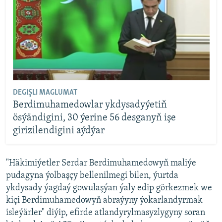
DEGIŞLI MAGLUMAT
Berdimuhamedowlar ykdysadyýetiň
ösýändigini, 30 ýerine 56 desganyň işe
girizilendigini aýdýar
"Häkimiýetler Serdar Berdimuhamedowyň maliýe
pudagyna ýolbaşçy bellenilmegi bilen, ýurtda
ykdysady ýagdaý gowulaşýan ýaly edip görkezmek we
kiçi Berdimuhamedowyň abraýyny ýokarlandyrmak
isleýärler" diýip, efirde atlandyrylmasyzlygyny soran