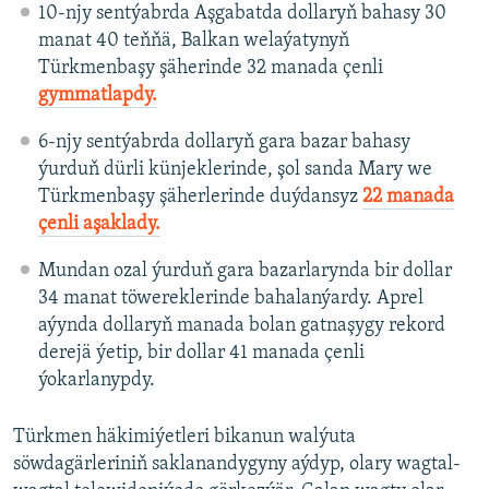
10-njy sentýabrda Aşgabatda dollaryň bahasy 30
manat 40 teňňä, Balkan welaýatynyň
Türkmenbaşy şäherinde 32 manada çenli
gymmatlapdy.
6-njy sentýabrda dollaryň gara bazar bahasy
ýurduň dürli künjeklerinde, şol sanda Mary we
Türkmenbaşy şäherlerinde duýdansyz
22 manada
çenli aşaklady.
Mundan ozal ýurduň gara bazarlarynda bir dollar
34 manat töwereklerinde bahalanýardy. Aprel
aýynda dollaryň manada bolan gatnaşygy rekord
derejä ýetip, bir dollar 41 manada çenli
ýokarlanypdy.
Türkmen häkimiýetleri bikanun walýuta
söwdagärleriniň saklanandygyny aýdyp, olary wagtal-