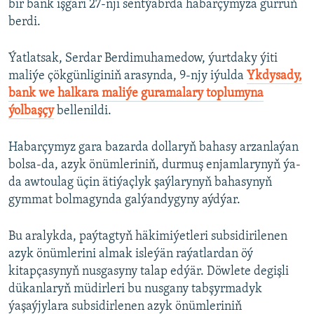
bir bank işgäri 27-nji sentýabrda habarçymyza gürrüň
berdi.
Ýatlatsak, Serdar Berdimuhamedow, ýurtdaky ýiti
maliýe çökgünliginiň arasynda, 9-njy iýulda
Ykdysady,
bank we halkara maliýe guramalary toplumyna
ýolbaşçy
bellenildi.
Habarçymyz gara bazarda dollaryň bahasy arzanlaýan
bolsa-da, azyk önümleriniň, durmuş enjamlarynyň ýa-
da awtoulag üçin ätiýaçlyk şaýlarynyň bahasynyň
gymmat bolmagynda galýandygyny aýdýar.
Bu aralykda, paýtagtyň häkimiýetleri subsidirilenen
azyk önümlerini almak isleýän raýatlardan öý
kitapçasynyň nusgasyny talap edýär. Döwlete degişli
dükanlaryň müdirleri bu nusgany tabşyrmadyk
ýaşaýjylara subsidirlenen azyk önümleriniň