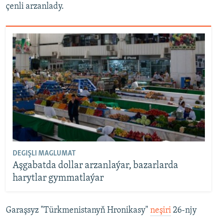
çenli arzanlady.
DEGIŞLI MAGLUMAT
Aşgabatda dollar arzanlaýar, bazarlarda
harytlar gymmatlaýar
Garaşsyz "Türkmenistanyň Hronikasy"
neşiri
26-njy