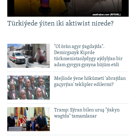
Türkiýede ýiten iki aktiwist nirede?
0:00
0:04:57
"Ol örän agyr ýagdaýda".
Demirgazyk Kiprde
türkmenistanlydygy aýdylýan bir
adam gyrgyz gyzyna hüjüm etdi
Mejlisde ýene hökümeti 'abraýdan
gaçyrýan' teklipler edilermi?
Tramp: Eýran bilen uruş "ýakyn
wagtda" tamamlanar