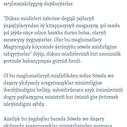
satylmajakdygyny duýdurýarlar.
"Dükan müdirleri özlerine degişli jaýlaryň
ýaşaýjylaryndan öý kitapçasynyň nusgasyny, şol sanda
şol jaýda näçe adam hasaba duran bolsa, olaryň
sanawyny ýygnaýarlar. Olar bu maglumatlary
Magtymguly köçesinde ýerleşýän söwda müdirligine
tabşyrýarlar" diýip, dükan müdirleriniň biri anonimlik
şertinde habarçymyza gürrüň berdi.
Ol bu maglumatlaryň müdirlikden soňra Söwda we
daşary ykdysady aragatnaşyklar ministrligine
iberilýändigini belläp, subsidirilenen azyk önümleriniň
dogry paýlanyşyna ministriň hut özüniň göz ýetirmek
isleýändigini aýtdy.
Azatlyk bu ýagdaýlar barada Söwda we daşary
ykdysady aragatnaşyklar ministrliginden goşmaça