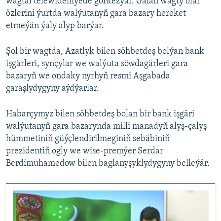
wagtal telewideniýede görkezýär. Galan wagty olar
özlerini ýurtda walýutanyň gara bazary hereket
etmeýän ýaly alyp barýar.
Şol bir wagtda, Azatlyk bilen söhbetdeş bolýan bank
işgärleri, synçylar we walýuta söwdagärleri gara
bazaryň we ondaky nyrhyň resmi Aşgabada
garaşlydygyny aýdýarlar.
Habarçymyz bilen söhbetdeş bolan bir bank işgäri
walýutanyň gara bazarynda milli manadyň alyş-çalyş
hümmetiniň güýçlendirilmeginiň sebäbiniň
prezidentiň ogly we wise-premýer Serdar
Berdimuhamedow bilen baglanyşyklydygyny belleýär.