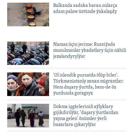
Balkanda sadaka baran onlarça
adam palaw üstünde ýakalaşdy
Namaz üçin jerime: Russiýada
musulmanlar ybadatlary üçin nähili
jezalandyrylýar
'Ol islendik pursatda ölüp biler'.
Türkmenistanly zenan migrantlar:
Hem daşary ýurtda, hem-de öz
ýurdunda goragsyz
Dokma işgärleriniň aýlyklary
gijikdirilýär, ‘daşary ýurtlardan
yzyna gelen’ önümler ýerli
bazarlara çykarylýar