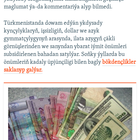
maglumat ýa-da kommentariýa alyp bilmedi.
Türkmenistanda dowam edýän ykdysady
kynçylyklaryň, işsizligiň, dollar we azyk
gymmatçylygynyň arasynda, ilata azygyň çäkli
görnüşlerinden we sanyndan ybarat iýmit önümleri
subsidirlenen bahadan satylýar. Soňky ýyllarda bu
önümleriň kadaly üpjünçiligi bilen bagly
bökdençlikler
saklanyp galýar.