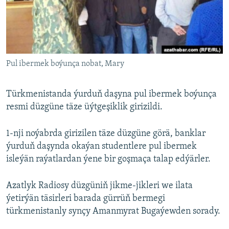
AÝ/AR-nyň ähli saýtlary
Pul ibermek boýunça nobat, Mary
Türkmenistanda ýurduň daşyna pul ibermek boýunça
resmi düzgüne täze üýtgeşiklik girizildi.
1-nji noýabrda girizilen täze düzgüne görä, banklar
ýurduň daşynda okaýan studentlere pul ibermek
isleýän raýatlardan ýene bir goşmaça talap edýärler.
Azatlyk Radiosy düzgüniň jikme-jikleri we ilata
ýetirýän täsirleri barada gürrüň bermegi
türkmenistanly synçy Amanmyrat Bugaýewden sorady.