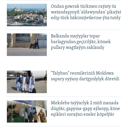
Ondan gowrak türkmen raýaty öz
watandaşynyň 'aldawyndan' şikaýat
edip türk häkimiýetlerine ýüz tutdy
Balkanda maýyplar topar
barlagyndan geçirilýär, kömek
pullary wagtlaýyn saklandy
"Talyban" resmileriniň Moldowa
sapary syýasy dartgynlylyk döretdi
Mekdebe taýýarlyk 2 müň manada
düşýär, gapyma-gapy aýlanyp, köne
eşikleri soraýan eneler köpelýär