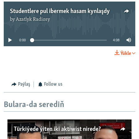
Studentlere pul ibermek hasam kynlaşdy
by
Azatlyk Radiosy
No media source currently available
0:00
4:08
Ýükle
Paýlaş
Follow us
Bulara-da serediň
Türkiýede ýiten iki aktiwist nirede?