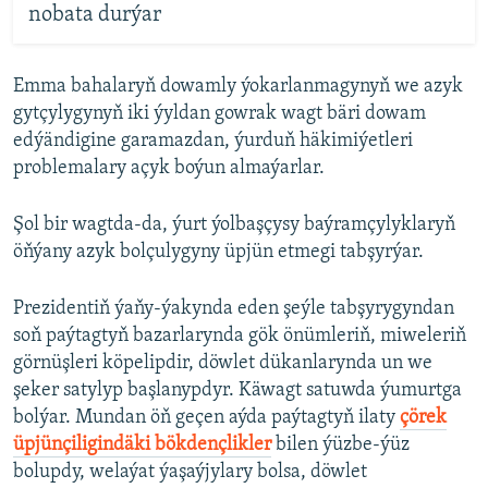
nobata durýar
Emma bahalaryň dowamly ýokarlanmagynyň we azyk
gytçylygynyň iki ýyldan gowrak wagt bäri dowam
edýändigine garamazdan, ýurduň häkimiýetleri
problemalary açyk boýun almaýarlar.
Şol bir wagtda-da, ýurt ýolbaşçysy baýramçylyklaryň
öňýany azyk bolçulygyny üpjün etmegi tabşyrýar.
Prezidentiň ýaňy-ýakynda eden şeýle tabşyrygyndan
soň paýtagtyň bazarlarynda gök önümleriň, miweleriň
görnüşleri köpelipdir, döwlet dükanlarynda un we
şeker satylyp başlanypdyr. Käwagt satuwda ýumurtga
bolýar. Mundan öň geçen aýda paýtagtyň ilaty
çörek
üpjünçiligindäki bökdençlikler
bilen ýüzbe-ýüz
bolupdy, welaýat ýaşaýjylary bolsa, döwlet