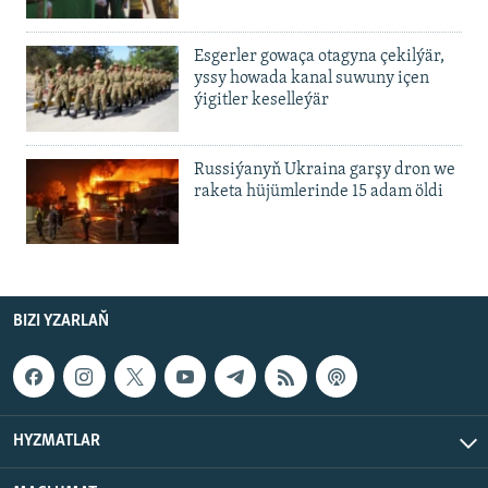
Esgerler gowaça otagyna çekilýär,
yssy howada kanal suwuny içen
ýigitler keselleýär
Russiýanyň Ukraina garşy dron we
raketa hüjümlerinde 15 adam öldi
BIZI YZARLAŇ
HYZMATLAR