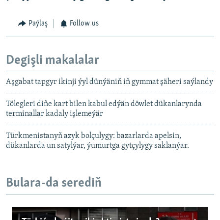
Paýlaş
Follow us
Degişli makalalar
Aşgabat tapgyr ikinji ýyl dünýäniň iň gymmat şäheri saýlandy
Tölegleri diňe kart bilen kabul edýän döwlet dükanlarynda
terminallar kadaly işlemeýär
Türkmenistanyň azyk bolçulygy: bazarlarda apelsin,
dükanlarda un satylýar, ýumurtga gytçylygy saklanýar.
Bulara-da serediň