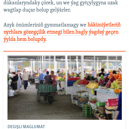
dükanlaryndaky çörek, un we ýag gytçylygyna uzak
wagtlap duçar bolup gelýärler.
Azyk önümleriniň gymmatlamagy we
häkimiýetleriň
nyrhlara gözegçilik etmegi bilen bagly ýagdaý geçen
ýylda hem bolupdy.
DEGIŞLI MAGLUMAT