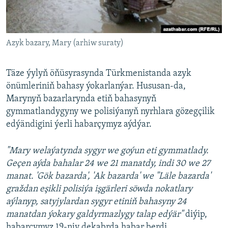
AÝ/AR-nyň ähli saýtlary
Azyk bazary, Mary (arhiw suraty)
Täze ýylyň öňüsyrasynda Türkmenistanda azyk
önümleriniň bahasy ýokarlanýar. Hususan-da,
Marynyň bazarlarynda etiň bahasynyň
gymmatlandygyny we polisiýanyň nyrhlara gözegçilik
edýändigini ýerli habarçymyz aýdýar.
"Mary welaýatynda sygyr we goýun eti gymmatlady.
Geçen aýda bahalar 24 we 21 manatdy, indi 30 we 27
manat. 'Gök bazarda', 'Ak bazarda' we "Läle bazarda'
graždan eşikli polisiýa işgärleri söwda nokatlary
aýlanyp, satyjylardan sygyr etiniň bahasyny 24
manatdan ýokary galdyrmazlygy talap edýär"
diýip,
habarçymyz 19-njy dekabrda habar berdi.