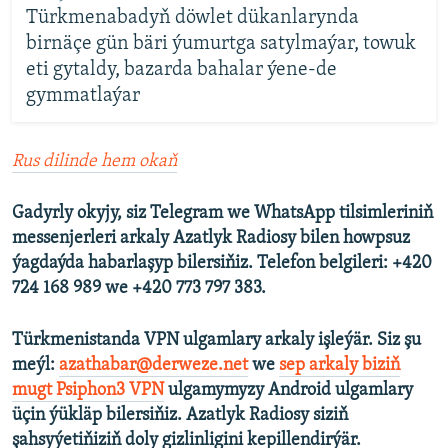
Türkmenabadyň döwlet dükanlarynda
birnäçe gün bäri ýumurtga satylmaýar, towuk
eti gytaldy, bazarda bahalar ýene-de
gymmatlaýar
Rus dilinde hem okaň
Gadyrly okyjy, siz Telegram we WhatsApp tilsimleriniň
messenjerleri arkaly Azatlyk Radiosy bilen howpsuz
ýagdaýda habarlaşyp bilersiňiz. Telefon belgileri: +420
724 168 989 we +420 773 797 383.
Türkmenistanda VPN ulgamlary arkaly işleýär. Siz şu
meýl:
azathabar@derweze.net
we
sep arkaly biziň
mugt Psiphon3 VPN
ulgamymyzy Android ulgamlary
üçin ýükläp bilersiňiz. Azatlyk Radiosy siziň
şahsyýetiňiziň doly gizlinligini kepillendirýär.