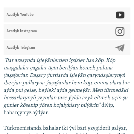
Azatlyk YouTube
Azatlyk Instagram
Azatlyk Telegram
"Ilat arasynda işleýänlerden işsizler has köp. Köp
maşgalalar çagalar üçin berilýän kömek puluna
ýaşaýarlar. Daşary ýurtlarda işleýän garyndaşlarynyň
iberýän pullaryna ýaşaýanlar hem köp, emma olara bir
aýda pul gelse, beýleki aýda gelmeýär. Men türmedäki
hossarlarynyň yzyndan täze ýylda azyk eltmek üçin şu
günler kösenip ýören hojalyklary bilýärin"
diýip,
habarçymyz aýdýar.
Türkmenistanda bahalar iki ýyl bäri yzygiderli galýar,