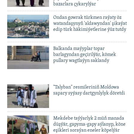
bazarlara çykarylýar
Ondan gowrak türkmen raýaty öz
watandaşynyň 'aldawyndan' şikaýat
edip türk häkimiýetlerine ýüz tutdy
Balkanda maýyplar topar
barlagyndan geçirilýär, kömek
pullary wagtlaýyn saklandy
"Talyban" resmileriniň Moldowa
sapary syýasy dartgynlylyk döretdi
Mekdebe taýýarlyk 2 müň manada
düşýär, gapyma-gapy aýlanyp, köne
eşikleri soraýan eneler köpelýär