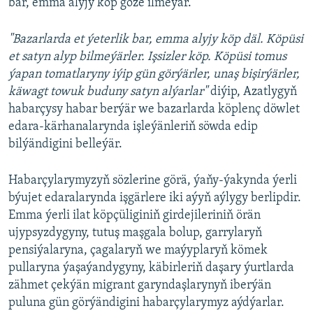
bar, emma alyjy köp göze ilmeýär.
"Bazarlarda et ýeterlik bar, emma alyjy köp däl. Köpüsi
et satyn alyp bilmeýärler. Işsizler köp. Köpüsi tomus
ýapan tomatlaryny iýip gün görýärler, unaş bişirýärler,
käwagt towuk buduny satyn alýarlar"
diýip, Azatlygyň
habarçysy habar berýär we bazarlarda köplenç döwlet
edara-kärhanalarynda işleýänleriň söwda edip
bilýändigini belleýär.
Habarçylarymyzyň sözlerine görä, ýaňy-ýakynda ýerli
býujet edaralarynda işgärlere iki aýyň aýlygy berlipdir.
Emma ýerli ilat köpçüliginiň girdejileriniň örän
ujypsyzdygyny, tutuş maşgala bolup, garrylaryň
pensiýalaryna, çagalaryň we maýyplaryň kömek
pullaryna ýaşaýandygyny, käbirleriň daşary ýurtlarda
zähmet çekýän migrant garyndaşlarynyň iberýän
puluna gün görýändigini habarçylarymyz aýdýarlar.