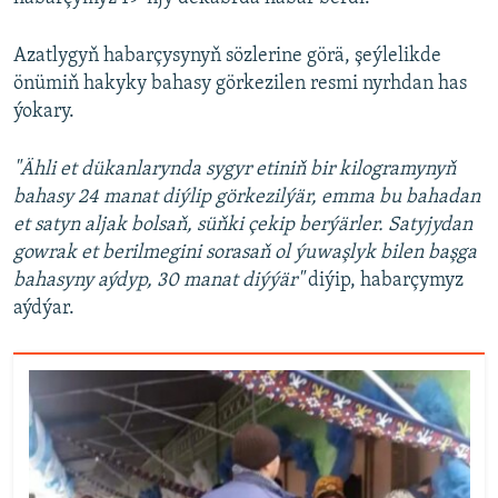
Azatlygyň habarçysynyň sözlerine görä, şeýlelikde
önümiň hakyky bahasy görkezilen resmi nyrhdan has
ýokary.
"Ähli et dükanlarynda sygyr etiniň bir kilogramynyň
bahasy 24 manat diýlip görkezilýär, emma bu bahadan
et satyn aljak bolsaň, süňki çekip berýärler. Satyjydan
gowrak et berilmegini sorasaň ol ýuwaşlyk bilen başga
bahasyny aýdyp, 30 manat diýýär"
diýip, habarçymyz
aýdýar.