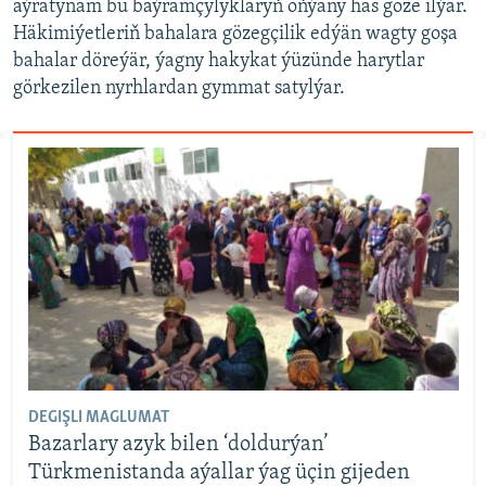
aýratynam bu baýramçylyklaryň öňýany has göze ilýär.
Häkimiýetleriň bahalara gözegçilik edýän wagty goşa
bahalar döreýär, ýagny hakykat ýüzünde harytlar
görkezilen nyrhlardan gymmat satylýar.
DEGIŞLI MAGLUMAT
Bazarlary azyk bilen ‘doldurýan’
Türkmenistanda aýallar ýag üçin gijeden