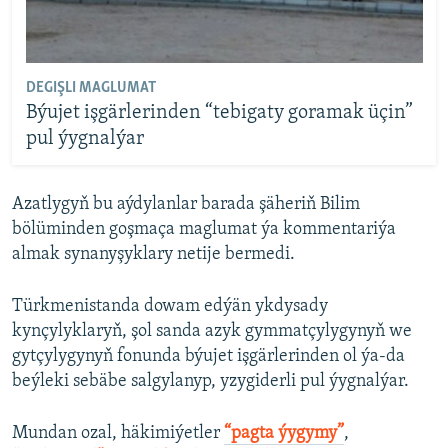
DEGIŞLI MAGLUMAT
Býujet işgärlerinden “tebigaty goramak üçin”
pul ýygnalýar
Azatlygyň bu aýdylanlar barada şäheriň Bilim
bölüminden goşmaça maglumat ýa kommentariýa
almak synanyşyklary netije bermedi.
Türkmenistanda dowam edýän ykdysady
kynçylyklaryň, şol sanda azyk gymmatçylygynyň we
gytçylygynyň fonunda býujet işgärlerinden ol ýa-da
beýleki sebäbe salgylanyp, yzygiderli pul ýygnalýar.
Mundan ozal, häkimiýetler
“pagta ýygymy”
,