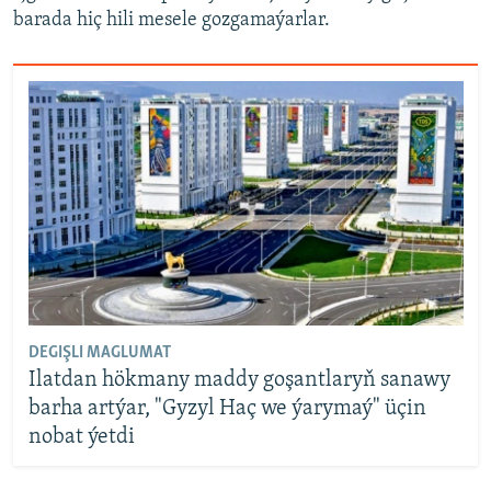
barada hiç hili mesele gozgamaýarlar.
DEGIŞLI MAGLUMAT
Ilatdan hökmany maddy goşantlaryň sanawy
barha artýar, "Gyzyl Haç we ýarymaý" üçin
nobat ýetdi