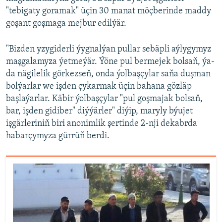
"tebigaty goramak" üçin 30 manat möçberinde maddy
goşant goşmaga mejbur edilýär.
"Bizden yzygiderli ýygnalýan pullar sebäpli aýlygymyz
maşgalamyza ýetmeýär. Ýöne pul bermejek bolsaň, ýa-
da nägilelik görkezseň, onda ýolbaşçylar saňa duşman
bolýarlar we işden çykarmak üçin bahana gözläp
başlaýarlar. Käbir ýolbaşçylar "pul goşmajak bolsaň,
bar, işden gidiber" diýýärler" diýip, maryly býujet
işgärleriniň biri anonimlik şertinde 2-nji dekabrda
habarçymyza gürrüň berdi.