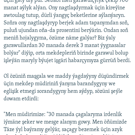
üçin gaty uly pul. Sebäbi men garawulçylyk çekip 700
manat aýlyk alýan. Ony nagtlaşdyrmak üçin kireýine
awtoulag tutup, dürli ýangyç beketlerine aýlanýaryn.
Soňra ony nagtlaşdyryp berjek adam tapanymdan soň,
puluň ujundan oňa-da prosentini berýärin. Ondan soň
meniň hojalygyma, özüme näme galýar? Biz ýaly
garawullardan 30 manada derek 3 manat ýygnasalar
bolýar" diýip, orta mekdepleriň birinde garawul bolup
işleýän maryly býujet işgäri habarçymyza gürrüň berdi.
Ol özüniň maşgala we maddy ýagdaýyny düşündirmek
üçin mekdep müdiriniň ýanyna barandygyny we
eglişik etmegi sorandygyny hem aýdyp, sözüni şeýle
dowam etdirdi:
"Men müdirimize: "30 manada çagalaryma irdenlik
iýmäne şeker we mesge alanym gowy. Men öňümizde
Täze ýyl baýramy gelýär, saçagy bezemek üçin azyk