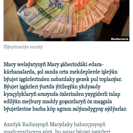
AÝ/AR-nyň ähli saýtlary
Illýustrasiýa suraty
Mary welaýatynyň Mary şäherindäki edara-
kärhanalarda, şol sanda orta mekdeplerde işleýän
býujet işgärlerinden nobatdaky gezek pul toplanýar.
Býujet işgärleri ýurtda ýitileşýän ykdysady
kynçylyklaryň arasynda özlerinden yzygiderli talap
edilýän mejbury maddy goşantlaryň öz maşgala
býujetlerine barha köp agram salýandygyny aýdýarlar.
Azatlyk Radiosynyň Marydaky habarçysynyň
maglumatlaryna görä, bu sapar býujet işgärleri