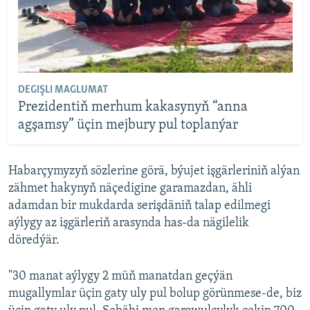
DEGIŞLI MAGLUMAT
Prezidentiň merhum kakasynyň “anna
agşamsy” üçin mejbury pul toplanýar
Habarçymyzyň sözlerine görä, býujet işgärleriniň alýan
zähmet hakynyň näçedigine garamazdan, ähli
adamdan bir mukdarda serişdäniň talap edilmegi
aýlygy az işgärleriň arasynda has-da nägilelik
döredýär.
"30 manat aýlygy 2 müň manatdan geçýän
mugallymlar üçin gaty uly pul bolup görünmese-de, biz