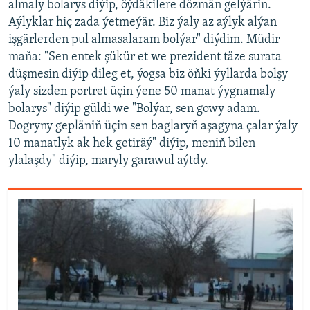
almaly bolarys diýip, öýdäkilere dözmän gelýärin.
Aýlyklar hiç zada ýetmeýär. Biz ýaly az aýlyk alýan
işgärlerden pul almasalaram bolýar" diýdim. Müdir
maňa: "Sen entek şükür et we prezident täze surata
düşmesin diýip dileg et, ýogsa biz öňki ýyllarda bolşy
ýaly sizden portret üçin ýene 50 manat ýygnamaly
bolarys" diýip güldi we "Bolýar, sen gowy adam.
Dogryny gepläniň üçin sen baglaryň aşagyna çalar ýaly
10 manatlyk ak hek getiräý" diýip, meniň bilen
ylalaşdy" diýip, maryly garawul aýtdy.