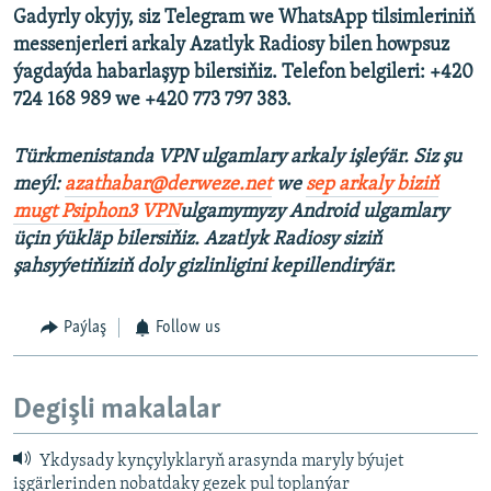
Gadyrly okyjy, siz Telegram we WhatsApp tilsimleriniň
messenjerleri arkaly Azatlyk Radiosy bilen howpsuz
ýagdaýda habarlaşyp bilersiňiz. Telefon belgileri: +420
724 168 989 we +420 773 797 383.
Türkmenistanda VPN ulgamlary arkaly işleýär. Siz şu
meýl:
azathabar@derweze.net
we
sep arkaly biziň
mugt Psiphon3 VPN
ulgamymyzy Android ulgamlary
üçin ýükläp bilersiňiz. Azatlyk Radiosy siziň
şahsyýetiňiziň doly gizlinligini kepillendirýär.
Paýlaş
Follow us
Degişli makalalar
Ykdysady kynçylyklaryň arasynda maryly býujet
işgärlerinden nobatdaky gezek pul toplanýar