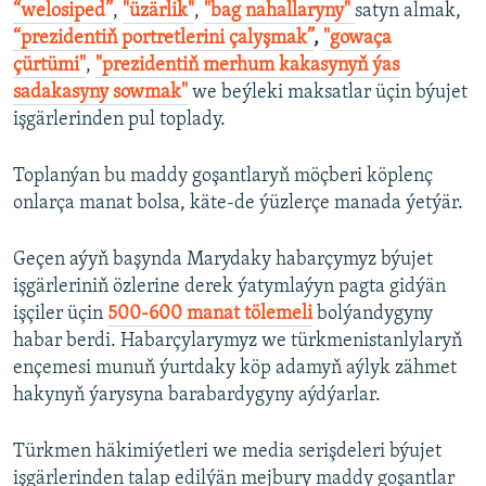
“welosiped”
,
"üzärlik"
,
"bag nahallaryny"
satyn almak,
“prezidentiň portretlerini çalyşmak”
,
"gowaça
çürtümi"
, ​
"prezidentiň merhum kakasynyň ýas
sadakasyny sowmak"
we beýleki maksatlar üçin býujet
işgärlerinden pul toplady.
Toplanýan bu maddy goşantlaryň möçberi köplenç
onlarça manat bolsa, käte-de ýüzlerçe manada ýetýär.
Geçen aýyň başynda Marydaky habarçymyz býujet
işgärleriniň özlerine derek ýatymlaýyn pagta gidýän
işçiler üçin
500-600 manat tölemeli
bolýandygyny
habar berdi. Habarçylarymyz we türkmenistanlylaryň
ençemesi munuň ýurtdaky köp adamyň aýlyk zähmet
hakynyň ýarysyna barabardygyny aýdýarlar.
Türkmen häkimiýetleri we media serişdeleri býujet
işgärlerinden talap edilýän mejbury maddy goşantlar