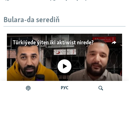
Bulara-da serediň
Türkiýede ýiten iki aktiwist nirede?
No media source currently available
РУС
Auto
0:00
4:57
240p
Türkiýede ýiten iki aktiwist nirede?
360p
Gözleg
480p
Auto
240p
360p
480p
"Ol örän agyr ýagdaýda".