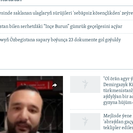
sinde saklanan ulaglaryň sürüjileri 'sebäpsiz kösençlikden' zeýr
tan bilen serhetdäki “Inçe Burun” gümrük geçelgesini açýar
yň Özbegistana sapary boýunça 23 dokumente gol goýuldy
"Ol örän agyr 
Demirgazyk K
türkmenistanl
aýdylýan bir 
gyzyna hüjüm 
Mejlisde ýene
'abraýdan gaç
vailable
teklipler edile