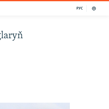
РУС
glaryň
'