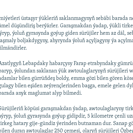
iýetleri üstaşyr ýükleriň saklanmagynyň sebäbi barada 
ümel düşündiriş berýärler. Garaşmakdan ýadap, ýükli tirke
ryp, ýoluň gyrasynda goýup giden sürüjiler hem az däl, se
raşmaly boljakdygyny, ahyrynda ýoluň açyljagyny ýa açyl
ilmändirler.
Azatlygyň Lebapdaky habarçysy Farap etrabyndaky gümrü
baryp, ýolundan saklanan ýük awtoulaglarynyň sürüjileri w
adamlar bilen gürrüňdeş boldy, emma gözi bilen gören kös
gulagy bilen eşiden zeýrençlerinden başga, emele gelen d
barada anyk maglumat alyp bilmedi.
Sürüjileriň köpüsi garaşmakdan ýadap, awtoulaglaryny tir
aýryp, ýoluň gyrasynda goýup gidipdir, 5 kilometre çenli u
tirkeg hatary gije-gündiz ýerinden butnaman dur. Sanap g
bilen duran awtoulaglar 250 çemesi, olaryň sürüjileri Özbe