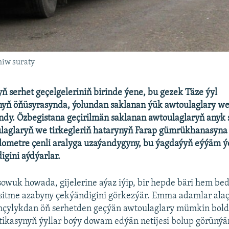
hiw suraty
 serhet geçelgeleriniň birinde ýene, bu gezek Täze ýyl
yň öňüsyrasynda, ýolundan saklanan ýük awtoulaglary we
andy. Özbegistana geçirilmän saklanan awtoulaglaryň anyk s
 ulaglaryň we tirkegleriň hatarynyň Farap gümrükhanasyna
lometre çenli aralyga uzaýandygyny, bu ýagdaýyň eýýäm ý
gini aýdýarlar.
 sowuk howada, gijelerine aýaz iýip, bir hepde bäri hem be
itme azabyny çekýändigini görkezýär. Emma adamlar alaçs
çylykdan öň serhetden geçýän awtoulaglary mümkin bol
ikasynyň ýyllar boýy dowam edýän netijesi bolup görünýär