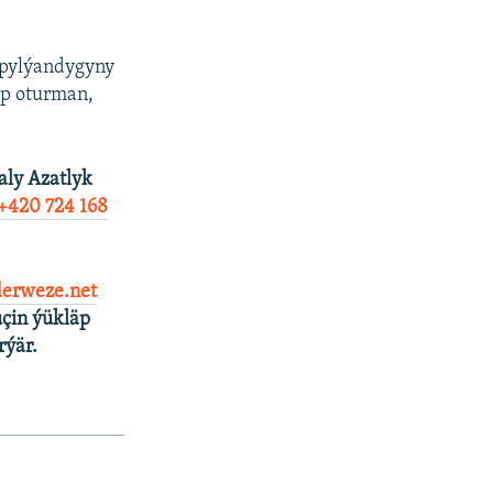
apylýandygyny
ip oturman,
aly Azatlyk
+420 724 168
erweze.net
çin ýükläp
rýär.