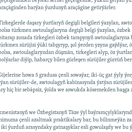
geçelgesinden beýleki serhet geçelgesine, ýüküň gelýän ý
araçäginden barýan ýurdunyň araçägine getirýärler.
Tirkeglerde daşary ýurtlaryň degişli belgileri ýazylan, awt
bolsa türkmen awtoulaglaryna degişli belgi ýazylan, özbek
bitarap zonada tirkegleri özbek tarapynyň awtoulaglaryna 
türkmen sürüjisi ýüki tabşyryp, şol ýerden yzyna gaýdýar, ö
bolsa, awtoulaglaryndan düşmän, tirkegleri alyp, öz ýurtl
bolýarlar diýip, habarçy bilen gürleşen sürüjiler gürrüň ber
Gijelerine howa 5 gradusa çenli sowaýar, iki-üç gat ýyly ýo
týan sürüjiler-de, awtoulagyň kabinasynda ýatýan sürüjiler
y hiç bir sebäpsiz, ýolda we sowukda kösemekden başga z
enistanyň we Özbegistanyň Täze ýyl baýramçylyklarynda
imuma çenli azaltmak praktikalary bar, bu bilinmeýän zat
 iki ýurduň arasyndaky gatnaşyklar esli gowulaşdy we bu ý