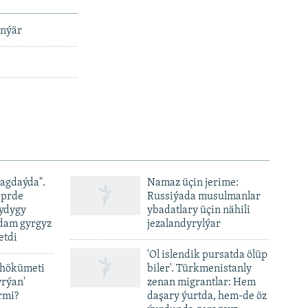
enýär
ýagdaýda".
Namaz üçin jerime:
iprde
Russiýada musulmanlar
ydygy
ybadatlary üçin nähili
adam gyrgyz
jezalandyrylýar
etdi
'Ol islendik pursatda ölüp
 hökümeti
biler'. Türkmenistanly
yrýan'
zenan migrantlar: Hem
rmi?
daşary ýurtda, hem-de öz