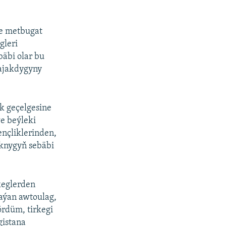
ne metbugat
gleri
bäbi olar bu
majakdygyny
k geçelgesine
e beýleki
ençliklerinden,
yknygyň sebäbi
keglerden
zaýan awtoulag,
ördüm, tirkegi
gistana