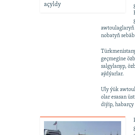
açyldy
awtoulaglaryň
nobatyň sebäbi
Türkmenistany
geçmegine özbe
salgylanyp, ö
aýdýarlar.
Uly ýük awtoul
olar esasan üs
diýip, habarçy 