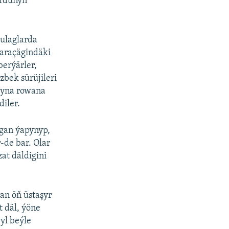
urdunyň
oulaglarda
 araçägindäki
berýärler,
zbek sürüjileri
aryna rowana
diler.
rgan ýapynyp,
-de bar. Olar
at däldigini
n öň üstaşyr
 däl, ýöne
yl beýle