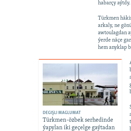
habarçy aýtdy.
Türkmen häkim
arkaly, ne gön
awtoulagdan aý
ýerde näçe ga
hem anyklap b
DEGIŞLI MAGLUMAT
Türkmen-özbek serhedinde
ýapylan iki geçelge gaýtadan