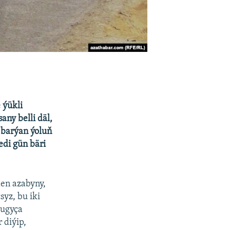
 ýükli
any belli däl,
 barýan ýoluň
edi gün bäri
den azabyny,
yz, bu iki
dugyça
 diýip,