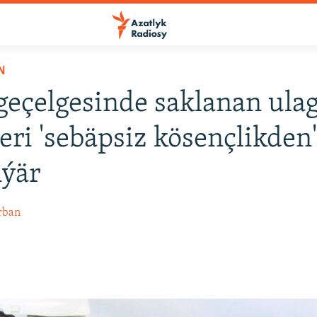
N
geçelgesinde saklanan ula
leri 'sebäpsiz kösençlikden
nýär
rban