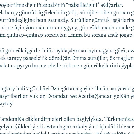
goýberilmezliginiň sebäbiniň “näbellidigini” aýdýarlar.
Habarçy gümrük işgärleriniň gelip, sürüjiler bilen gurnan 
gürrüňdeşligine hem gatnaşdy. Sürüjiler gümrük işgärleri
 näme üçin ýöremän durandygyny, gümrükhanada emele g
ni çintgäp-çintgäp soradylar. Emma bu soraga anyk jogap 
ň gümrük işgärleriniň anyklaşdyrman aýtmagyna görä, aw
k tarapy päsgelçilik döredýär. Emma sürüjiler, öz maglu
zbek tarapynyň bu meselede türkmen gümrükçilerini aýypl
aglary indi 7 gün bäri Özbegistana goýberilmän, şu ýerde 
taşyr iberilen ýükler, Eýrandan we Azerbaýjandan gelýän ýü
aýtdy.
Pandemiýa çäklendirmeleri bilen baglylykda, Türkmenista
gelýän ýükleri ýerli awtoulaglar arkaly ýurt içindäki bir se