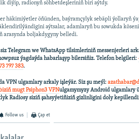
k diýip, radionyň söhbetdeşleriniň biri aýtdy.
ger häkimiýetler öňünden, baýramçylyk sebäpli ýollaryň ý
äklendirilýändigini aýtsalar, adamlaryň bu sowukda kösen
ň arasynda boljakdygyny belledi.
 siz Telegram we WhatsApp tilsimleriniň messenjerleri ark
howpsuz ýagdaýda habarlaşyp bilersiňiz. Telefon belgileri:
73 797 383
.
a VPN ulgamlary arkaly işleýär. Siz şu meýl:
azathabar@d
 biziň mugt Psiphon3 VPN
ulgamymyzy Android ulgamlary ü
tlyk Radiosy siziň şahsyýetiňiziň gizlinligini doly kepillendi
Follow us
Çap et
kalalar