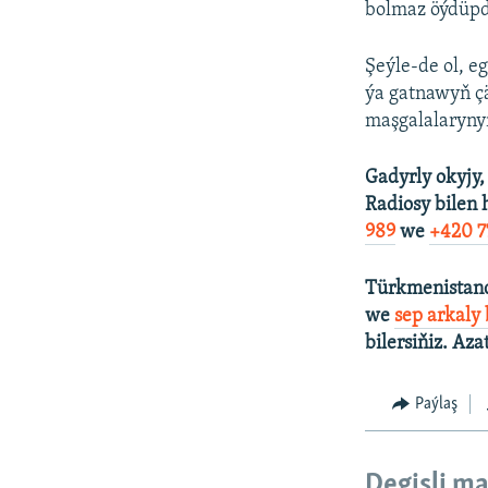
bolmaz öýdüpdi
Şeýle-de ol, e
ýa gatnawyň ç
maşgalalaryny
Gadyrly okyjy,
Radiosy bilen 
989
we
+420 7
Türkmenistand
we
sep arkaly
bilersiňiz. Aza
Paýlaş
Degişli ma