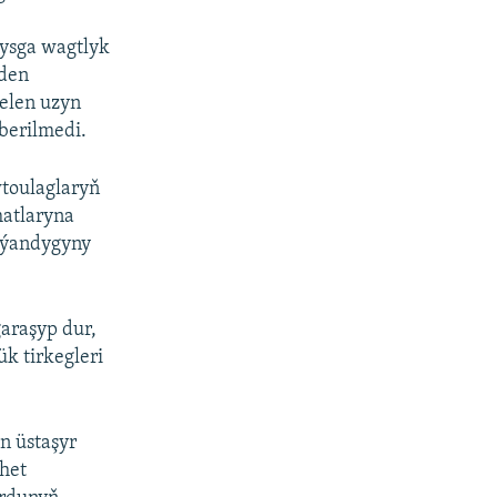
gysga wagtlyk
nden
elen uzyn
berilmedi.
toulaglaryň
matlaryna
aýandygyny
garaşyp dur,
k tirkegleri
n üstaşyr
rhet