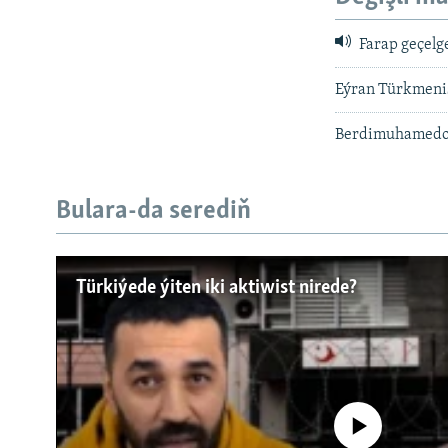
Farap geçelge
Eýran Türkmenis
Berdimuhamedow
Bulara-da serediň
Русский
Türkiýede ýiten iki aktiwist nirede?
BIZI YZARLAŇ
No media source currently a