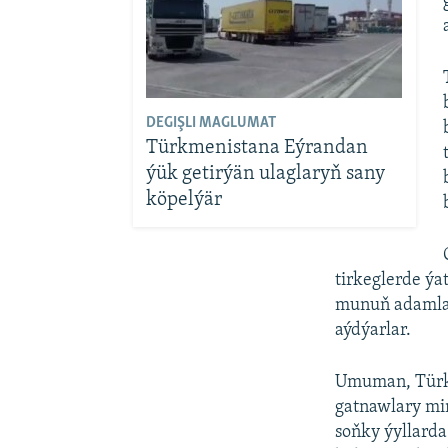
DEGIŞLI MAGLUMAT
Türkmenistana Eýrandan
ýük getirýän ulaglaryň sany
köpelýär
tirkeglerde ýa
munuň adamlar
aýdýarlar.
Umuman, Türkm
gatnawlary min
soňky ýyllarda