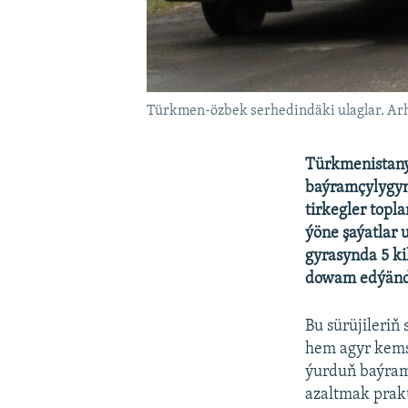
Türkmen-özbek serhedindäki ulaglar. Ar
Türkmenistanyň
baýramçylygyn
tirkegler topl
ýöne şaýatlar
gyrasynda 5 ki
dowam edýändi
Bu sürüjileriň
hem agyr kems
ýurduň baýram
azaltmak prakt