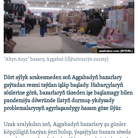
AÝ/AR-nyň ähli saýtlary
"Altyn Asyr" bazary, Aşgabat (illýustrasiýa suraty)
Dört aýlyk arakesmeden soň Aşgabadyň bazarlary
gaýtadan resmi taýdan işläp başlady. Habarçylaryň
sözlerine görä, bazarlaryň täzeden işe başlamagy bilen
pandemiýa döwründe ilatyň durmuş-ykdysady
problemalarynyň agyrlaşandygy hasam göze ilýär.
Uzak aralykdan soň, Aşgabadyň bazarlary şu günler
köpçüligiň barýan ýeri bolup, ýaşaýjylar bazara söwda