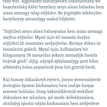
täsir etdi. Aşgabadyň häkimiýetleri dükanlardaky we
bazarlardaky käbir harytlary satyn alnan bahadan hem
arzan satmagy talap edýärler. Bu ýagdaýda telekeçiler
harytlaryny satmazlygy makul bilýärler.
"Süýjüleri satyn alnan bahasyndan hem arzan satmaga
mejbur edýärler. Mysal üçin 60 manada durýan
süýjüleri 25 manatdan satdyrýarlar. Birnäçe dükan öz
önümlerini gizledi. Mysal üçin, kolbasalary bir
kilogramyny 38 manatdan ýokary satmazlyk barada
buýruk geldi" diýip, adynyň aýdylmazlygy şerti bilen
söhbetdeş bolan çeşmeleriň ýene biri gürrüň berdi.
Kiçi hususy dükanlaryň eýeleri, ýarym ýerzeminlerde
ýerleşýän hyzmat kärhanalary hem maliýe basyşa
sezewar boldular. Etrap häkimlikleriniň wekilleri
dükanlara we salonlara, şol sanda dellekhanalara,
abatlaýyş işlerini edýän kärhanalara hem atelýerlere