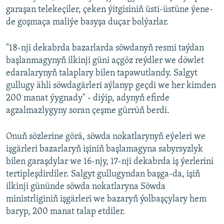
garaşan telekeçiler, çeken ýitgisiniň üsti-üstüne ýene-
de goşmaça maliýe basyşa duçar bolýarlar.
"18-nji dekabrda bazarlarda söwdanyň resmi taýdan
başlanmagynyň ilkinji güni açgöz reýdler we döwlet
edaralarynyň talaplary bilen tapawutlandy. Salgyt
gullugy ähli söwdagärleri aýlanyp geçdi we her kimden
200 manat ýygnady" - diýip, adynyň efirde
agzalmazlygyny soran çeşme gürrüň berdi.
Onuň sözlerine görä, söwda nokatlarynyň eýeleri we
işgärleri bazarlaryň işiniň başlamagyna sabyrsyzlyk
bilen garaşdylar we 16-njy, 17-nji dekabrda iş ýerlerini
tertipleşdirdiler. Salgyt gullugyndan başga-da, işiň
ilkinji gününde söwda nokatlaryna Söwda
ministrliginiň işgärleri we bazaryň ýolbaşçylary hem
baryp, 200 manat talap etdiler.