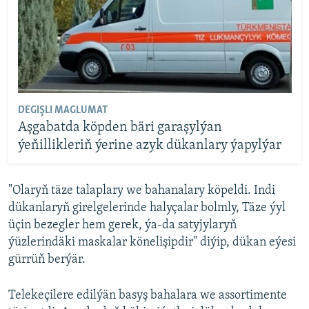
DEGIŞLI MAGLUMAT
Aşgabatda köpden bäri garaşylýan
ýeňillikleriň ýerine azyk dükanlary ýapylýar
"Olaryň täze talaplary we bahanalary köpeldi. Indi
dükanlaryň girelgelerinde halyçalar bolmly, Täze ýyl
üçin bezegler hem gerek, ýa-da satyjylaryň
ýüzlerindäki maskalar könelişipdir" diýip, dükan eýesi
gürrüň berýär.
Telekeçilere edilýän basyş bahalara we assortimente