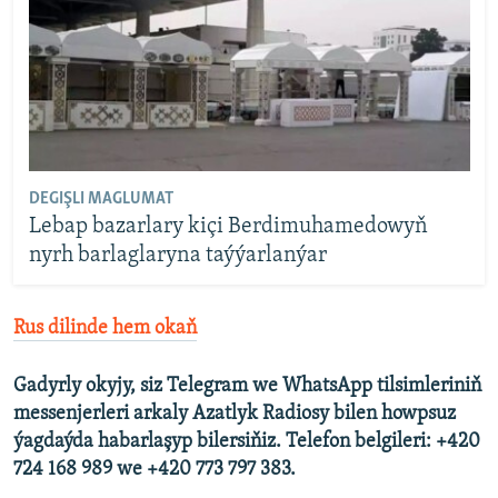
DEGIŞLI MAGLUMAT
Lebap bazarlary kiçi Berdimuhamedowyň
nyrh barlaglaryna taýýarlanýar
Rus dilinde hem okaň
Gadyrly okyjy, siz Telegram we WhatsApp tilsimleriniň
messenjerleri arkaly Azatlyk Radiosy bilen howpsuz
ýagdaýda habarlaşyp bilersiňiz. Telefon belgileri: +420
724 168 989 we +420 773 797 383.