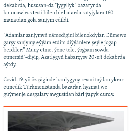
dekabrda, hususan-da "jygyllyk" bazarynda
koronawirus testi bilen bir hatarda satyjylara 160
manatdan gola sanjym edildi.
"Adamlar sanjymyň nämedigini bilenokdylar. Dümewe
garşy sanjymy eýýäm etdim diýýänlere şeýle jogap
berdiler:" Muny etme, ýöne töle, ýogsam söwda
etmersiň"-diýip, Azatlygyň habarçysy 20-nji dekabrda
aýtdy.
Covid-19-yň öz çäginde bardygyny resmi taýdan ykrar
etmedik Türkmenistanda bazarlar, hyzmat we
güýmenje desgalary awgustdan bäri ýapyk durdy.