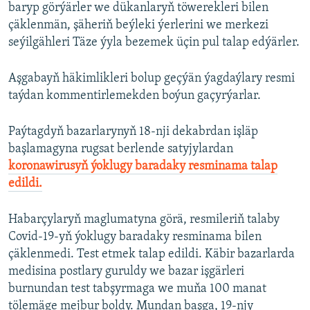
baryp görýärler we dükanlaryň töwerekleri bilen
çäklenmän, şäheriň beýleki ýerlerini we merkezi
seýilgähleri Täze ýyla bezemek üçin pul talap edýärler.
Aşgabayň häkimlikleri bolup geçýän ýagdaýlary resmi
taýdan kommentirlemekden boýun gaçyrýarlar.
Paýtagdyň bazarlarynyň 18-nji dekabrdan işläp
başlamagyna rugsat berlende satyjylardan
koronawirusyň ýoklugy baradaky resminama talap
edildi.
Habarçylaryň maglumatyna görä, resmileriň talaby
Covid-19-yň ýoklugy baradaky resminama bilen
çäklenmedi. Test etmek talap edildi. Käbir bazarlarda
medisina postlary guruldy we bazar işgärleri
burnundan test tabşyrmaga we muňa 100 manat
tölemäge mejbur boldy. Mundan başga, 19-njy