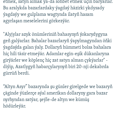
etmek, satyn almak ýa-da söhbet etmek üçin barýarlar.
Bu aralykda bazarlardaky ýagdaý häzirki ykdysady
ýagdaýy we gulplama wagtynda ilatyň hasam
agyrlaşan meselelerini görkezýär.
"Alyjylar azyk önümleriniň bahasynyň ýokarydygyna
geň galýarlar. Bahalar bazarlaryň ýapylmagyndan öňki
ýagdaýda galan ýaly. Dollaryň hümmeti bolsa bahalara
hiç hili täsir etmeýär. Adamlar egin-eşik dükanlaryna
girýärler we köplenç hiç zat satyn alman çykýarlar" -
diýip, Azatlygyň habarçylarynyň biri 20-nji dekabrda
gürrüň berdi.
“Altyn Asyr” bazarynda şu günler girelgede we bazaryň
çäginde ýüzlerçe aýal amerikan dollaryny gara bazar
nyrhyndan satýar, şeýle-de altyn we kümüş
hödürleýär.