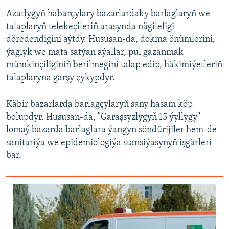
Azatlygyň habarçylary bazarlardaky barlaglaryň we
talaplaryň telekeçileriň arasynda nägileligi
döredendigini aýtdy. Hususan-da, dokma önümlerini,
ýaglyk we mata satýan aýallar, pul gazanmak
mümkinçiliginiň berilmegini talap edip, häkimiýetleriň
talaplaryna garşy çykypdyr.
Käbir bazarlarda barlagçylaryň sany hasam köp
bolupdyr. Hususan-da, "Garaşsyzlygyň 15 ýyllygy"
lomaý bazarda barlaglara ýangyn söndürijiler hem-de
sanitariýa we epidemiologiýa stansiýasynyň işgärleri
bar.