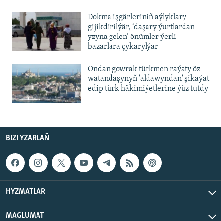
Dokma işgärleriniň aýlyklary
gijikdirilýär, ‘daşary ýurtlardan
yzyna gelen’ önümler ýerli
bazarlara çykarylýar
Ondan gowrak türkmen raýaty öz
watandaşynyň 'aldawyndan' şikaýat
edip türk häkimiýetlerine ýüz tutdy
BIZI YZARLAŇ
HYZMATLAR
MAGLUMAT