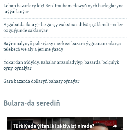
Lebap bazarlary kiçi Berdimuhamedowyň nyrh barlaglaryna
taýýarlanýar
Aşgabatda ilata gribe garşy waksina edilýär, çäklendirmeler
öz güýjünde saklanýar
Baýramalynyň polisiýasy merkezi bazara ýygnanan onlarça
telekeçä we alyja jerime ýazdy
Ýokardan aýdyldy. Bahalar arzanladylyp, bazarda 'bolçulyk
oýny' oýnalýar
Gara bazarda dollaryň bahasy oýnaýar
Bulara-da serediň
Türkiýede ýiten iki aktiwist nirede?