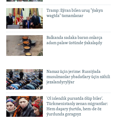
Tramp: Eýran bilen uruş "ýakyn
wagtda" tamamlanar
Balkanda sadaka baran onlarça
adam palaw üstünde ýakalaşdy
Namaz üçin jerime: Russiýada
musulmanlar ybadatlary üçin nähili
jezalandyrylýar
'Ol islendik pursatda ölüp biler'.
Türkmenistanly zenan migrantlar:
Hem daşary ýurtda, hem-de öz
ýurdunda goragsyz