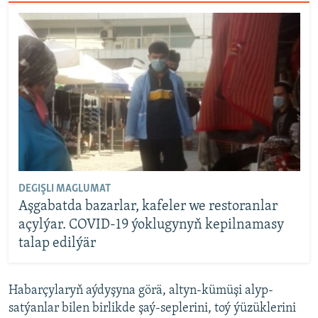
DEGIŞLI MAGLUMAT
Aşgabatda bazarlar, kafeler we restoranlar
açylýar. COVID-19 ýoklugynyň kepilnamasy
talap edilýär
Habarçylaryň aýdyşyna görä, altyn-kümüşi alyp-
satýanlar bilen birlikde şaý-seplerini, toý ýüzüklerini