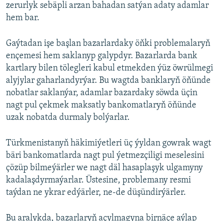
zerurlyk sebäpli arzan bahadan satýan adaty adamlar
hem bar.
Gaýtadan işe başlan bazarlardaky öňki problemalaryň
ençemesi hem saklanyp galypdyr. Bazarlarda bank
kartlary bilen tölegleri kabul etmekden ýüz öwrülmegi
alyjylar gaharlandyrýar. Bu wagtda banklaryň öňünde
nobatlar saklanýar, adamlar bazardaky söwda üçin
nagt pul çekmek maksatly bankomatlaryň öňünde
uzak nobatda durmaly bolýarlar.
Türkmenistanyň häkimiýetleri üç ýyldan gowrak wagt
bäri bankomatlarda nagt pul ýetmezçiligi meselesini
çözüp bilmeýärler we nagt däl hasaplaşyk ulgamyny
kadalaşdyrmaýarlar. Üstesine, problemany resmi
taýdan ne ykrar edýärler, ne-de düşündirýärler.
Bu aralykda, bazarlaryň açylmagyna birnäçe aýlap