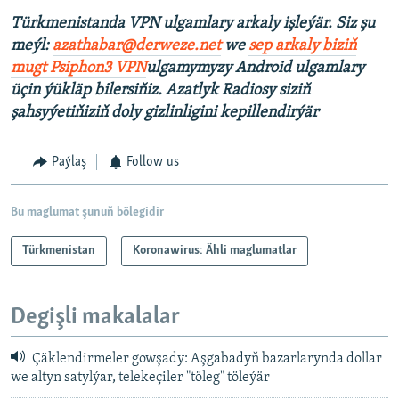
Türkmenistanda VPN ulgamlary arkaly işleýär. Siz şu
meýl:
azathabar@derweze.net
we
sep arkaly biziň
mugt Psiphon3 VPN
ulgamymyzy Android ulgamlary
üçin ýükläp bilersiňiz. Azatlyk Radiosy siziň
şahsyýetiňiziň doly gizlinligini kepillendirýär
Paýlaş
Follow us
Bu maglumat şunuň bölegidir
Türkmenistan
Koronawirus: Ähli maglumatlar
Degişli makalalar
Çäklendirmeler gowşady: Aşgabadyň bazarlarynda dollar
we altyn satylýar, telekeçiler "töleg" töleýär