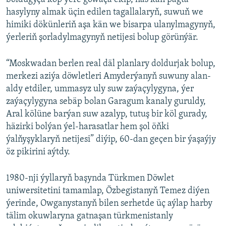
i
hasylyny almak üçin edilen tagallalaryň, suwuň we
d
himiki dökünleriň aşa kän we bisarpa ulanylmagynyň,
e
ýerleriň şorladylmagynyň netijesi bolup görünýär.
“Moskwadan berlen real däl planlary doldurjak bolup,
merkezi aziýa döwletleri Amyderýanyň suwuny alan-
aldy etdiler, ummasyz uly suw zaýaçylygyna, ýer
zaýaçylygyna sebäp bolan Garagum kanaly guruldy,
Aral kölüne barýan suw azalyp, tutuş bir köl gurady,
häzirki bolýan ýel-harasatlar hem şol öňki
ýalňyşyklaryň netijesi” diýip, 60-dan geçen bir ýaşaýjy
öz pikirini aýtdy.
1980-nji ýyllaryň başynda Türkmen Döwlet
uniwersitetini tamamlap, Özbegistanyň Temez diýen
ýerinde, Owganystanyň bilen serhetde üç aýlap harby
tälim okuwlaryna gatnaşan türkmenistanly