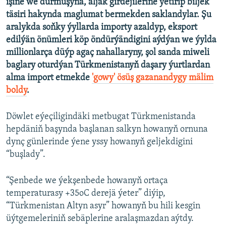
işine we durmuşyna, aljak girdejilerine ýetirip biljek
täsiri hakynda maglumat bermekden saklandylar. Şu
aralykda soňky ýyllarda importy azaldyp, eksport
edilýän önümleri köp öndürýändigini aýdýan we ýylda
millionlarça düýp agaç nahallaryny, şol sanda miweli
baglary oturdýan Türkmenistanyň daşary ýurtlardan
alma import etmekde
'gowy' ösüş gazanandygy mälim
boldy
.
Döwlet eýeçiligindäki metbugat Türkmenistanda
hepdäniň başynda başlanan salkyn howanyň ornuna
dynç günlerinde ýene yssy howanyň geljekdigini
“buşlady”.
“Şenbede we ýekşenbede howanyň ortaça
temperaturasy +35oC derejä ýeter” diýip,
“Türkmenistan Altyn asyr” howanyň bu hili kesgin
üýtgemeleriniň sebäplerine aralaşmazdan aýtdy.