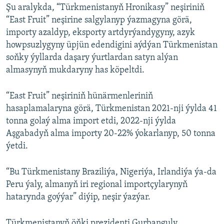
Şu aralykda, “Türkmenistanyň Hronikasy” neşiriniň
“East Fruit” neşirine salgylanyp ýazmagyna görä,
importy azaldyp, eksporty artdyrýandygyny, azyk
howpsuzlygyny üpjün edendigini aýdýan Türkmenistan
soňky ýyllarda daşary ýurtlardan satyn alýan
almasynyň mukdaryny has köpeltdi.
“East Fruit” neşiriniň hünärmenleriniň
hasaplamalaryna görä, Türkmenistan 2021-nji ýylda 41
tonna golaý alma import etdi, 2022-nji ýylda
Aşgabadyň alma importy 20-22% ýokarlanyp, 50 tonna
ýetdi.
“Bu Türkmenistany Braziliýa, Nigeriýa, Irlandiýa ýa-da
Peru ýaly, almanyň iri regional importçylarynyň
hatarynda goýýar” diýip, neşir ýazýar.
Türkmenistanyň öňki prezidenti Gurbanguly