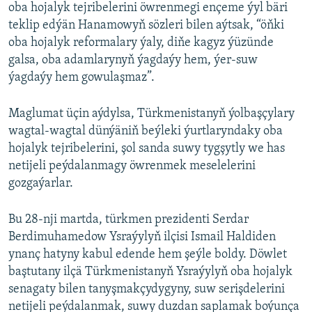
oba hojalyk tejribelerini öwrenmegi ençeme ýyl bäri
teklip edýän Hanamowyň sözleri bilen aýtsak, “öňki
oba hojalyk reformalary ýaly, diňe kagyz ýüzünde
galsa, oba adamlarynyň ýagdaýy hem, ýer-suw
ýagdaýy hem gowulaşmaz”.
Maglumat üçin aýdylsa, Türkmenistanyň ýolbaşçylary
wagtal-wagtal dünýäniň beýleki ýurtlaryndaky oba
hojalyk tejribelerini, şol sanda suwy tygşytly we has
netijeli peýdalanmagy öwrenmek meselelerini
gozgaýarlar.
Bu 28-nji martda, türkmen prezidenti Serdar
Berdimuhamedow Ysraýylyň ilçisi Ismail Haldiden
ynanç hatyny kabul edende hem şeýle boldy. Döwlet
baştutany ilçä Türkmenistanyň Ysraýylyň oba hojalyk
senagaty bilen tanyşmakçydygyny, suw serişdelerini
netijeli peýdalanmak, suwy duzdan saplamak boýunça