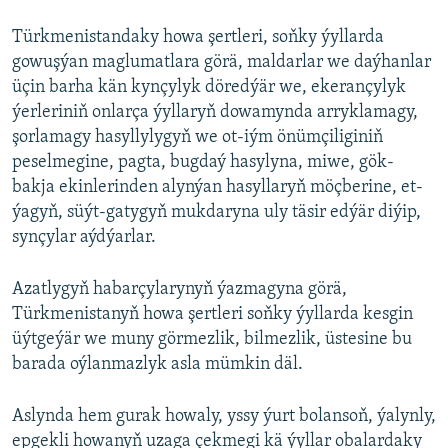
Türkmenistandaky howa şertleri, soňky ýyllarda
gowuşýan maglumatlara görä, maldarlar we daýhanlar
üçin barha kän kynçylyk döredýär we, ekerançylyk
ýerleriniň onlarça ýyllaryň dowamynda arryklamagy,
şorlamagy hasyllylygyň we ot-iým önümçiliginiň
peselmegine, pagta, bugdaý hasylyna, miwe, gök-
bakja ekinlerinden alynýan hasyllaryň möçberine, et-
ýagyň, süýt-gatygyň mukdaryna uly täsir edýär diýip,
synçylar aýdýarlar.
Azatlygyň habarçylarynyň ýazmagyna görä,
Türkmenistanyň howa şertleri soňky ýyllarda kesgin
üýtgeýär we muny görmezlik, bilmezlik, üstesine bu
barada oýlanmazlyk asla mümkin däl.
Aslynda hem gurak howaly, yssy ýurt bolansoň, ýalynly,
epgekli howanyň uzaga çekmegi kä ýyllar obalardaky