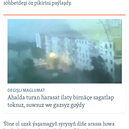
söhbetdeşi öz pikirini paýlaşdy.
DEGIŞLI MAGLUMAT
Ahalda turan harasat ilaty birnäçe sagatlap
toksuz, suwsuz we gazsyz goýdy
Ýöne ol uzak ýaşamagyň syrynyň diňe arassa howa