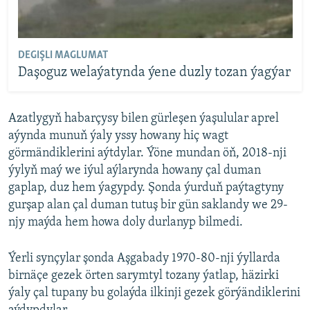
DEGIŞLI MAGLUMAT
Daşoguz welaýatynda ýene duzly tozan ýagýar
Azatlygyň habarçysy bilen gürleşen ýaşulular aprel
aýynda munuň ýaly yssy howany hiç wagt
görmändiklerini aýtdylar. Ýöne mundan öň, 2018-nji
ýylyň maý we iýul aýlarynda howany çal duman
gaplap, duz hem ýagypdy. Şonda ýurduň paýtagtyny
gurşap alan çal duman tutuş bir gün saklandy we 29-
njy maýda hem howa doly durlanyp bilmedi.
Ýerli synçylar şonda Aşgabady 1970-80-nji ýyllarda
birnäçe gezek örten sarymtyl tozany ýatlap, häzirki
ýaly çal tupany bu golaýda ilkinji gezek görýändiklerini