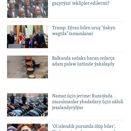
gaçyrýan' teklipler edilermi?
Tramp: Eýran bilen uruş "ýakyn
wagtda" tamamlanar
Balkanda sadaka baran onlarça
adam palaw üstünde ýakalaşdy
Namaz üçin jerime: Russiýada
musulmanlar ybadatlary üçin nähili
jezalandyrylýar
'Ol islendik pursatda ölüp biler'.