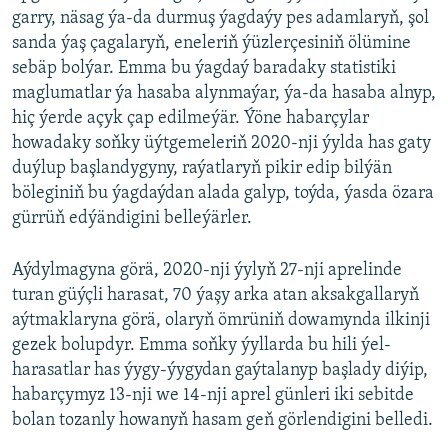
garry, näsag ýa-da durmuş ýagdaýy pes adamlaryň, şol
sanda ýaş çagalaryň, eneleriň ýüzlerçesiniň ölümine
sebäp bolýar. Emma bu ýagdaý baradaky statistiki
maglumatlar ýa hasaba alynmaýar, ýa-da hasaba alnyp,
hiç ýerde açyk çap edilmeýär. Ýöne habarçylar
howadaky soňky üýtgemeleriň 2020-nji ýylda has gaty
duýlup başlandygyny, raýatlaryň pikir edip bilýän
böleginiň bu ýagdaýdan alada galyp, toýda, ýasda özara
gürrüň edýändigini belleýärler.
Aýdylmagyna görä, 2020-nji ýylyň 27-nji aprelinde
turan güýçli harasat, 70 ýaşy arka atan aksakgallaryň
aýtmaklaryna görä, olaryň ömrüniň dowamynda ilkinji
gezek bolupdyr. Emma soňky ýyllarda bu hili ýel-
harasatlar has ýygy-ýygydan gaýtalanyp başlady diýip,
habarçymyz 13-nji we 14-nji aprel günleri iki sebitde
bolan tozanly howanyň hasam geň görlendigini belledi.