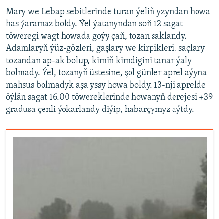
Mary we Lebap sebitlerinde turan ýeliň yzyndan howa
has ýaramaz boldy. Ýel ýatanyndan soň 12 sagat
töweregi wagt howada goýy çaň, tozan saklandy.
Adamlaryň ýüz-gözleri, gaşlary we kirpikleri, saçlary
tozandan ap-ak bolup, kimiň kimdigini tanar ýaly
bolmady. Ýel, tozanyň üstesine, şol günler aprel aýyna
mahsus bolmadyk aşa yssy howa boldy. 13-nji aprelde
öýlän sagat 16.00 töwereklerinde howanyň derejesi +39
gradusa çenli ýokarlandy diýip, habarçymyz aýtdy.