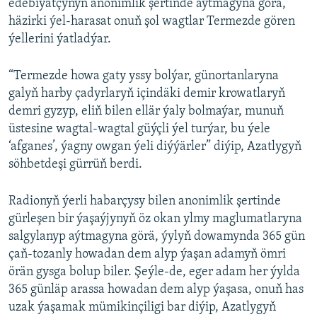
edebiýatçynyň anonimlik şertinde aýtmagyna görä,
häzirki ýel-harasat onuň şol wagtlar Termezde gören
ýellerini ýatladýar.
“Termezde howa gaty yssy bolýar, günortanlaryna
galyň harby çadyrlaryň içindäki demir krowatlaryň
demri gyzyp, eliň bilen ellär ýaly bolmaýar, munuň
üstesine wagtal-wagtal güýçli ýel turýar, bu ýele
‘afganes’, ýagny owgan ýeli diýýärler” diýip, Azatlygyň
söhbetdeşi gürrüň berdi.
Radionyň ýerli habarçysy bilen anonimlik şertinde
gürleşen bir ýaşaýjynyň öz okan ylmy maglumatlaryna
salgylanyp aýtmagyna görä, ýylyň dowamynda 365 gün
çaň-tozanly howadan dem alyp ýaşan adamyň ömri
örän gysga bolup biler. Şeýle-de, eger adam her ýylda
365 günläp arassa howadan dem alyp ýaşasa, onuň has
uzak ýaşamak mümikinçiligi bar diýip, Azatlygyň