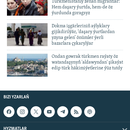
Türkmenistanly zenan migrantlar:
Hem daşary ýurtda, hem-de öz
ýurdunda goragsyz
Dokma işgärleriniň aýlyklary
gijikdirilýär, ‘daşary ýurtlardan
yzyna gelen’ önümler ýerli
bazarlara çykarylýar
Ondan gowrak türkmen raýaty öz
watandaşynyň 'aldawyndan' şikaýat
edip türk häkimiýetlerine ýüz tutdy
BIZI YZARLAŇ
HYZMATLAR