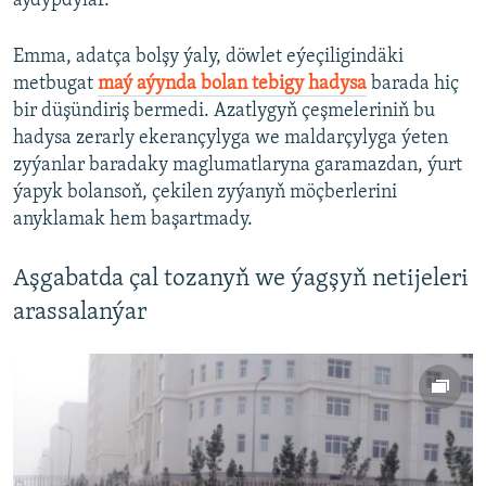
aýdypdylar.
Emma, adatça bolşy ýaly, döwlet eýeçiligindäki
metbugat
maý aýynda bolan tebigy hadysa
barada hiç
bir düşündiriş bermedi. Azatlygyň çeşmeleriniň bu
hadysa zerarly ekerançylyga we maldarçylyga ýeten
zyýanlar baradaky maglumatlaryna garamazdan, ýurt
ýapyk bolansoň, çekilen zyýanyň möçberlerini
anyklamak hem başartmady.
Aşgabatda çal tozanyň we ýagşyň netijeleri
arassalanýar