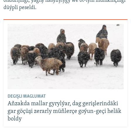
öndürijiligi, ýagny hasyllylygy we ot-iým mümkinçiligi
düýpli peseldi.
DEGIŞLI MAGLUMAT
Aňzakda mallar gyrylýar, dag gerişlerindäki
gar göçüşi zerarly müňlerçe goýun-geçi heläk
boldy