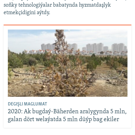
soňky tehnologiýalar babatynda hyzmatdaşlyk
etmekçidigini aýtdy.
DEGIŞLI MAGLUMAT
2020: Ak bugdaý-Bäherden aralygynda 5 mln,
galan dört welaýatda 5 mln düýp bag ekiler