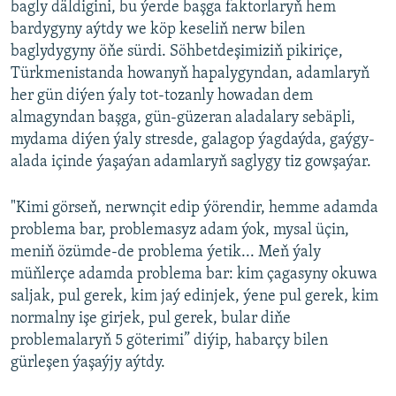
bagly däldigini, bu ýerde başga faktorlaryň hem
bardygyny aýtdy we köp keseliň nerw bilen
baglydygyny öňe sürdi. Söhbetdeşimiziň pikiriçe,
Türkmenistanda howanyň hapalygyndan, adamlaryň
her gün diýen ýaly tot-tozanly howadan dem
almagyndan başga, gün-güzeran aladalary sebäpli,
mydama diýen ýaly stresde, galagop ýagdaýda, gaýgy-
alada içinde ýaşaýan adamlaryň saglygy tiz gowşaýar.
"Kimi görseň, nerwnçit edip ýörendir, hemme adamda
problema bar, problemasyz adam ýok, mysal üçin,
meniň özümde-de problema ýetik... Meň ýaly
müňlerçe adamda problema bar: kim çagasyny okuwa
saljak, pul gerek, kim jaý edinjek, ýene pul gerek, kim
normalny işe girjek, pul gerek, bular diňe
problemalaryň 5 göterimi” diýip, habarçy bilen
gürleşen ýaşaýjy aýtdy.