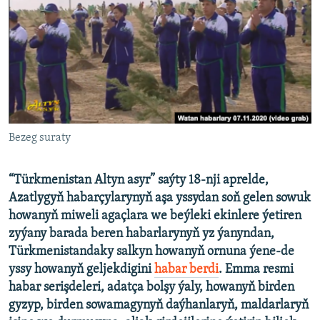
AÝ/AR-nyň ähli saýtlary
Bezeg suraty
“Türkmenistan Altyn asyr” saýty 18-nji aprelde,
Azatlygyň habarçylarynyň aşa yssydan soň gelen sowuk
howanyň miweli agaçlara we beýleki ekinlere ýetiren
zyýany barada beren habarlarynyň yz ýanyndan,
Türkmenistandaky salkyn howanyň ornuna ýene-de
yssy howanyň geljekdigini
habar berdi
. Emma resmi
habar serişdeleri, adatça bolşy ýaly, howanyň birden
gyzyp, birden sowamagynyň daýhanlaryň, maldarlaryň