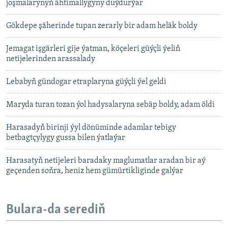
joşmalarynyň ähtimallygyny duýdurýar
Gökdepe şäherinde tupan zerarly bir adam heläk boldy
Jemagat işgärleri gije ýatman, köçeleri güýçli ýeliň
netijelerinden arassalady
Lebabyň gündogar etraplaryna güýçli ýel geldi
Maryda turan tozan ýol hadysalaryna sebäp boldy, adam öldi
Harasadyň birinji ýyl dönüminde adamlar tebigy
betbagtçylygy gussa bilen ýatlaýar
Harasatyň netijeleri baradaky maglumatlar aradan bir aý
geçenden soňra, heniz hem gümürtikliginde galýar
Bulara-da serediň