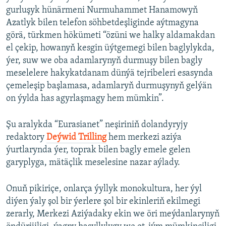
gurluşyk hünärmeni Nurmuhammet Hanamowyň
Azatlyk bilen telefon söhbetdeşliginde aýtmagyna
görä, türkmen hökümeti “özüni we halky aldamakdan
el çekip, howanyň kesgin üýtgemegi bilen baglylykda,
ýer, suw we oba adamlarynyň durmuşy bilen bagly
meselelere hakykatdanam dünýä tejribeleri esasynda
çemeleşip başlamasa, adamlaryň durmuşynyň gelýän
on ýylda has agyrlaşmagy hem mümkin”.
Şu aralykda “Eurasianet” neşiriniň dolandyryjy
redaktory
Deýwid Trilling
hem merkezi aziýa
ýurtlarynda ýer, toprak bilen bagly emele gelen
garyplyga, mätäçlik meselesine nazar aýlady.
Onuň pikiriçe, onlarça ýyllyk monokultura, her ýyl
diýen ýaly şol bir ýerlere şol bir ekinleriň ekilmegi
zerarly, Merkezi Aziýadaky ekin we öri meýdanlarynyň