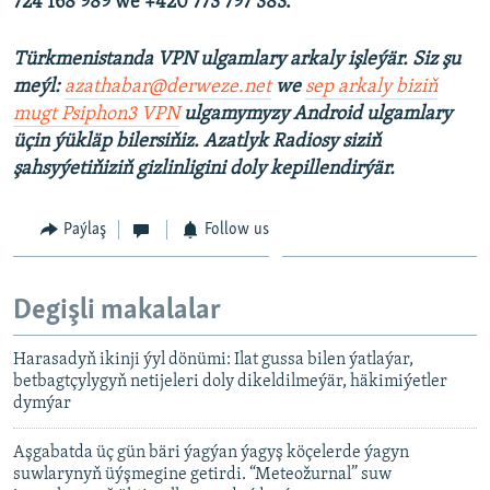
724 168 989 we +420 773 797 383.
Türkmenistanda VPN ulgamlary arkaly işleýär. Siz şu
meýl:
azathabar@derweze.net
we
sep arkaly biziň
mugt Psiphon3 VPN
ulgamymyzy Android ulgamlary
üçin ýükläp bilersiňiz. Azatlyk Radiosy siziň
şahsyýetiňiziň gizlinligini doly kepillendirýär.
Paýlaş
Follow us
Degişli makalalar
Harasadyň ikinji ýyl dönümi: Ilat gussa bilen ýatlaýar,
betbagtçylygyň netijeleri doly dikeldilmeýär, häkimiýetler
dymýar
Aşgabatda üç gün bäri ýagýan ýagyş köçelerde ýagyn
suwlarynyň üýşmegine getirdi. “Meteožurnal” suw