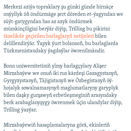
Merkezi aziýa topraklary şu günki günde birnäçe
onýyllyk öň öndürmäge şert döreden et-ýagyndan we
süýt-gatygyndan has az azyk öndürmek
mümkinçiligini berýär diýip, Trilling bu pikirini
täzelikde geçirilen barlaglaryň netijeleri
bilen
delillendirýär. Ýapyk ýurt bolansoň, bu barlaglarda
Türkmenistandaky ýagdaýlar öwrenilmändir.
Bonn uniwersitetiniň ylmy barlagçylary Alişer
Mirzabaýew we onuň iki rus kärdeşi Gazagystanyň,
Gyrgyzystanyň, Täjigistanyň we Özbegistanyň öý-
hojalyk sowalnamasynyň maglumatlaryny garyplyk
bilen daşky gurşawyň erbetleşmeginiň arasyndaky
berk arabaglanyşygy öwrenmek üçin ulandylar diýip,
Trilling ýazýar.
Mirzabaýewiň hasaplamalaryna görä, ekinleriň