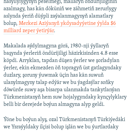
hasyllylygynyň peselmegi, mallaryň öndürijiliginiň
azalmagy, has kän döküniň we zähmetiň zerurlygy
aslynda ýeriň düýpli zaýalanmagynyň alamatlary
bolup,
Merkezi Aziýanyň ykdysadyýetine ýylda $6
milliard zeper ýetirýär
.
Makalada aýdylmagyna görä, 1980-nji ýyllaryň
başynda ýerleriň öndürijiligi häzirkisinden 4.8 esse
köpdi. Arryklan, tapdan düşen ýerler we şorladylan
ýerler, ekin ekmezden öň topragyň üst gatlagyndaky
duzlary, şoruny ýuwmak üçin has kän suwuň
ulanylmagyny talap edýär we bu ýagdaýlar soňky
döwürde suwy aşa bisarpa ulanmakda tankytlanýan
Türkmenistanyň hem suw hojalygyndaky kynçylyklary
belli bir derejede boýun almagyna alyp geldi.
Ýöne bu boýun alyş, ozal Türkmenistanyň Türkiýedäki
we Ysraýyldaky ilçisi bolup işlän we bu ýurtlardaky