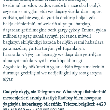
Berdimuhamedow öz döwründe birnäçe oba hojalyk
özgertmesini yglan etdi we daşary ýurtlardan import
edilýän, şol bir wagtda ýurtda öndürip boljak gök-
bakja ekinleriniň, miweleriň altyn pul harçlap,
daşardan getirilmegine berk garşy çykdy. Emma, ýylda
millionlap agaç nahallarynyň, şol sanda miweli
baglaryň ekilýändigi barada berilýän resmi habarlara
garamazdan, ýurtda turýan ýel-tupanlaryň,
harasatlaryň ýygjamlaşmagy we daşardan getirilýän
almanyň mukdarynyň barha köpeldilmegi
Aşgabatdaky hökümetiň yglan edýän özgertmeleriniň
durmuşa geçirilişini we netijeliligini uly sorag astyna
alýar.
Gadyrly okyjy, siz Telegram we WhatsApp tilsimleriniň
messenjerleri arkaly Azatlyk Radiosy bilen howpsuz
ýagdaýda habarlaşyp bilersiňiz. Telefon belgileri: +420