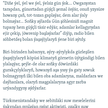
“Diňe ýel, ýel we ýel, ýelsiz gün ýok... Owganystan
tarapdan, günortadan güýçli şemal ösýär, onuň yzysüre
howany çaň, tot-tozan gaplaýar, dem alar ýaly
bolmaýar... Soňky aýlarda Gün şöhlesiniň magnit
tupany hem güýçli täsir edýär, adamlar kellagyrydan
ejir çekip, jöwrenip başlaýarlar” diýip, radio bilen
söhbetdeş bolan ýaşaýjylaryň ýene biri aýtdy.
Biri-birinden habarsyz, aýry-aýrylykda gürleşilen
ýaşaýjylaryň köpüsi klimatyň görnetin üýtgändigi bilen
ylalaşýar, şeýle-de olar soňky döwürdäki
gurakçylyklaryň, howanyň aşa yssy ýa gaty sowuk
bolmagynyň ilki bilen oba adamlaryna, maldarlara we
daýhanlara, olaryň maşgalalaryna agyr zarba
urýandygyny aýdýarlar.
Türkmenistandaky we sebitdäki suw meselelerini
ýakyndan synlaýan raýat aktiwisti, ozalky suw